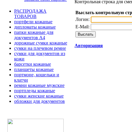
Контрольная строка для сме
РАСПРОДАЖА
Выслать контрольную ст
ТОВАРОВ
Логин:
портфели кожаные
E-Mail:
дипломаты кожаные
папки кожаные для
документов А4
дорожные сумки кожаные
Авторизация
сумки на плечевом ремне
сумки для документов из
кожи
барсетки кожаные
планшеты кожаные
портмоне, кошельки и
клатчи
ремни кожаные мужские
портпледы кожаные
сумки женские кожаные
обложки для документов