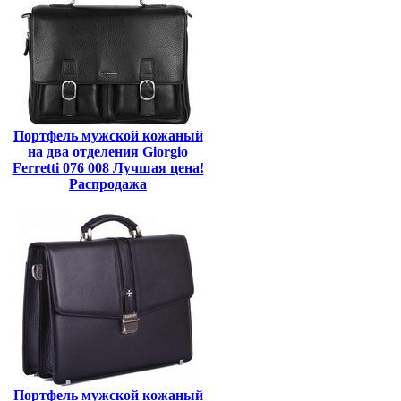
Портфель мужской кожаный
на два отделения Giorgio
Ferretti 076 008 Лучшая цена!
Распродажа
Портфель мужской кожаный