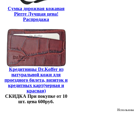
Сумка дорожная кожаная
Pierre Лучщая цена!
Распродажа
Кредитницы Dr.Koffer из
натуральной кожи для
проездного билета, визиток и
кредитных карт(черная и
красная)
СКИДКА При покупке от 10
шт. цена 600руб.
Использован