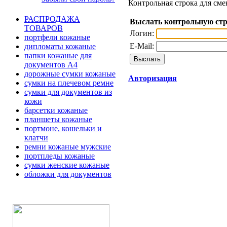
Контрольная строка для сме
РАСПРОДАЖА
Выслать контрольную ст
ТОВАРОВ
Логин:
портфели кожаные
E-Mail:
дипломаты кожаные
папки кожаные для
документов А4
дорожные сумки кожаные
Авторизация
сумки на плечевом ремне
сумки для документов из
кожи
барсетки кожаные
планшеты кожаные
портмоне, кошельки и
клатчи
ремни кожаные мужские
портпледы кожаные
сумки женские кожаные
обложки для документов