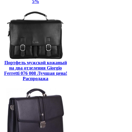
5%
Портфель мужской кожаный
на два отделения Giorgio
Ferretti 076 008 Лучшая цена!
Распродажа