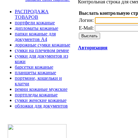
Контрольная строка для сме
РАСПРОДАЖА
Выслать контрольную ст
ТОВАРОВ
Логин:
портфели кожаные
E-Mail:
дипломаты кожаные
папки кожаные для
документов А4
дорожные сумки кожаные
Авторизация
сумки на плечевом ремне
сумки для документов из
кожи
барсетки кожаные
планшеты кожаные
портмоне, кошельки и
клатчи
ремни кожаные мужские
портпледы кожаные
сумки женские кожаные
обложки для документов