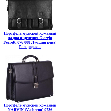
Портфель мужской кожаный
на два отделения Giorgio
Ferretti 076 008 Лучшая цена!
Распродажа
Портфель мужской кожаный
NARVIN (Vasheron) 9736