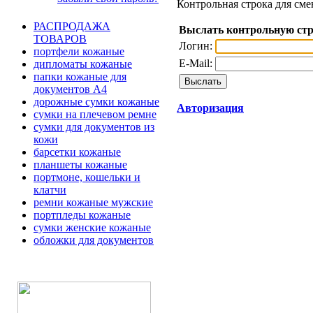
Контрольная строка для сме
РАСПРОДАЖА
Выслать контрольную ст
ТОВАРОВ
Логин:
портфели кожаные
E-Mail:
дипломаты кожаные
папки кожаные для
документов А4
дорожные сумки кожаные
Авторизация
сумки на плечевом ремне
сумки для документов из
кожи
барсетки кожаные
планшеты кожаные
портмоне, кошельки и
клатчи
ремни кожаные мужские
портпледы кожаные
сумки женские кожаные
обложки для документов