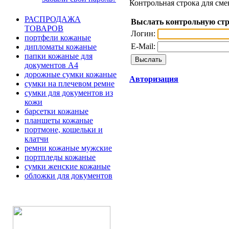
Контрольная строка для сме
РАСПРОДАЖА
Выслать контрольную ст
ТОВАРОВ
Логин:
портфели кожаные
E-Mail:
дипломаты кожаные
папки кожаные для
документов А4
дорожные сумки кожаные
Авторизация
сумки на плечевом ремне
сумки для документов из
кожи
барсетки кожаные
планшеты кожаные
портмоне, кошельки и
клатчи
ремни кожаные мужские
портпледы кожаные
сумки женские кожаные
обложки для документов