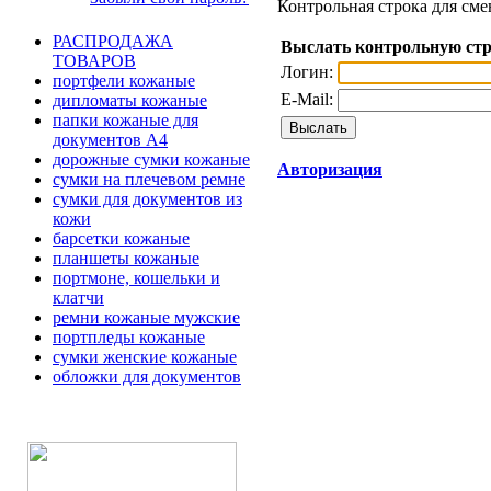
Контрольная строка для сме
РАСПРОДАЖА
Выслать контрольную ст
ТОВАРОВ
Логин:
портфели кожаные
E-Mail:
дипломаты кожаные
папки кожаные для
документов А4
дорожные сумки кожаные
Авторизация
сумки на плечевом ремне
сумки для документов из
кожи
барсетки кожаные
планшеты кожаные
портмоне, кошельки и
клатчи
ремни кожаные мужские
портпледы кожаные
сумки женские кожаные
обложки для документов