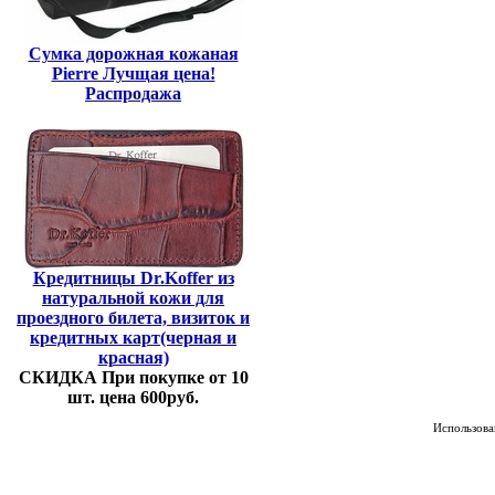
Сумка дорожная кожаная
Pierre Лучщая цена!
Распродажа
Кредитницы Dr.Koffer из
натуральной кожи для
проездного билета, визиток и
кредитных карт(черная и
красная)
СКИДКА При покупке от 10
шт. цена 600руб.
Использован