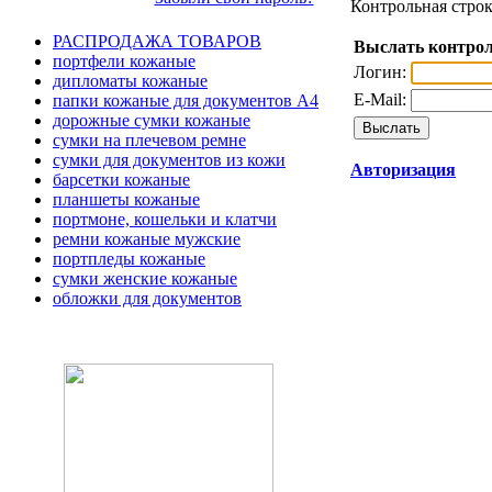
Контрольная строк
РАСПРОДАЖА ТОВАРОВ
Выслать контрол
портфели кожаные
Логин:
дипломаты кожаные
E-Mail:
папки кожаные для документов А4
дорожные сумки кожаные
сумки на плечевом ремне
сумки для документов из кожи
Авторизация
барсетки кожаные
планшеты кожаные
портмоне, кошельки и клатчи
ремни кожаные мужские
портпледы кожаные
сумки женские кожаные
обложки для документов