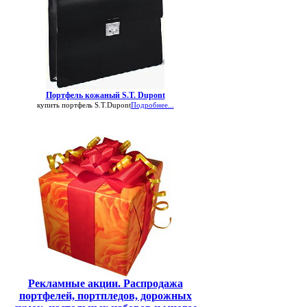
Портфель кожаный S.T. Dupont
купить портфель S.T.Dupont
Подробнее...
Рекламные акции. Распродажа
портфелей, портпледов, дорожных