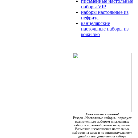
письменные настольные
наборы VIP
наборы настольные из
нефрита
канцелярские
настольные наборы из
кожи эко
Уважаемые клиенты!
Раздел «Настольные наборы» порадует
великолепным выбором письменных
наборов и разнообразием материалов.
Возможно изготовления настольных
наборов на заказ и по индивидуальному
дизайну или дополнения набора