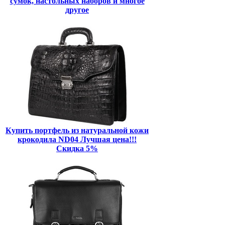
сумок, настольных наборов и многое
другое
Купить портфель из натуральной кожи
крокодила ND04 Лучшая цена!!!
Скидка 5%