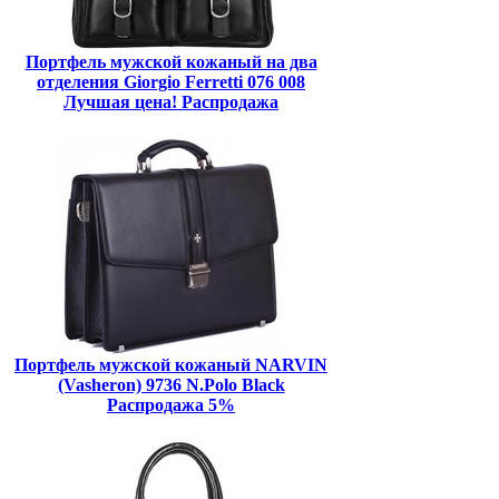
Портфель мужской кожаный на два
отделения Giorgio Ferretti 076 008
Лучшая цена! Распродажа
Портфель мужской кожаный NARVIN
(Vasheron) 9736 N.Polo Black
Распродажа 5%