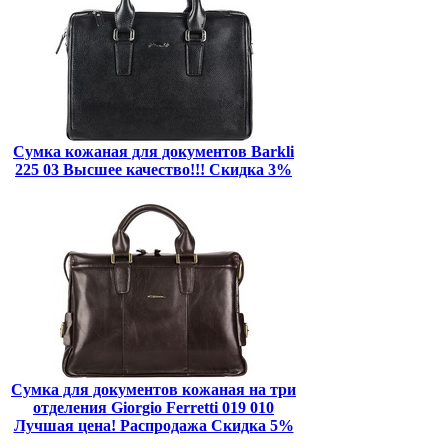
Сумка кожаная для документов Barkli
225 03 Высшее качество!!! Скидка 3%
Сумка для документов кожаная на три
отделения Giorgio Ferretti 019 010
Лучшая цена! Распродажа Скидка 5%