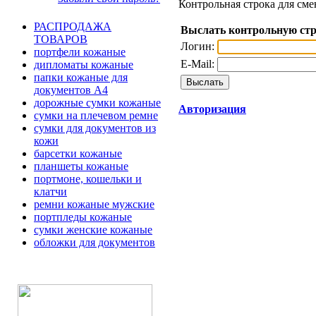
Контрольная строка для сме
РАСПРОДАЖА
Выслать контрольную ст
ТОВАРОВ
Логин:
портфели кожаные
E-Mail:
дипломаты кожаные
папки кожаные для
документов А4
дорожные сумки кожаные
Авторизация
сумки на плечевом ремне
сумки для документов из
кожи
барсетки кожаные
планшеты кожаные
портмоне, кошельки и
клатчи
ремни кожаные мужские
портпледы кожаные
сумки женские кожаные
обложки для документов