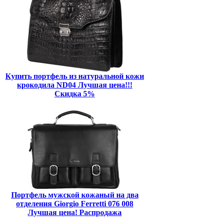
Купить портфель из натуральной кожи
крокодила ND04 Лучшая цена!!!
Скидка 5%
Портфель мужской кожаный на два
отделения Giorgio Ferretti 076 008
Лучшая цена! Распродажа