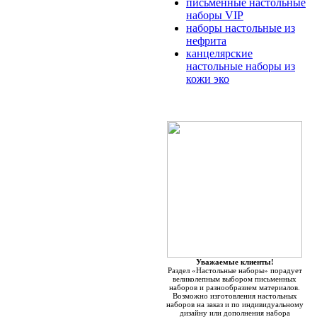
письменные настольные
наборы VIP
наборы настольные из
нефрита
канцелярские
настольные наборы из
кожи эко
Уважаемые клиенты!
Раздел «Настольные наборы» порадует
великолепным выбором письменных
наборов и разнообразием материалов.
Возможно изготовления настольных
наборов на заказ и по индивидуальному
дизайну или дополнения набора