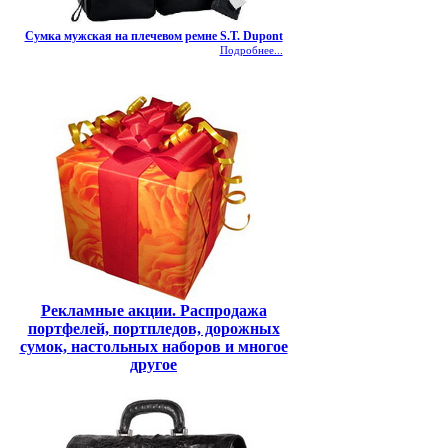
Сумка мужская на плечевом ремне S.T. Dupont
Подробнее...
Рекламные акции. Распродажа
портфелей, портпледов, дорожных
сумок, настольных наборов и многое
другое