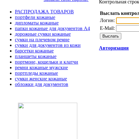
Контрольная строк
РАСПРОДАЖА ТОВАРОВ
Выслать контрол
портфели кожаные
Логин:
дипломаты кожаные
E-Mail:
папки кожаные для документов А4
дорожные сумки кожаные
сумки на плечевом ремне
сумки для документов из кожи
Авторизация
барсетки кожаные
планшеты кожаные
портмоне, кошельки и клатчи
ремни кожаные мужские
портпледы кожаные
сумки женские кожаные
обложки для документов