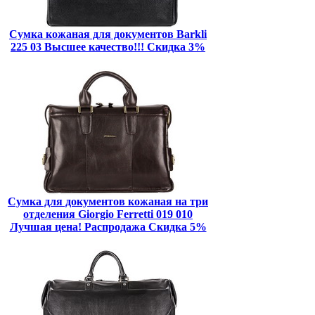
Сумка кожаная для документов Barkli
225 03 Высшее качество!!! Скидка 3%
Сумка для документов кожаная на три
отделения Giorgio Ferretti 019 010
Лучшая цена! Распродажа Скидка 5%