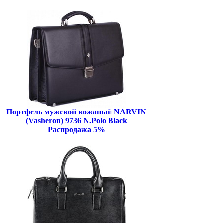
Портфель мужской кожаный NARVIN
(Vasheron) 9736 N.Polo Black
Распродажа 5%