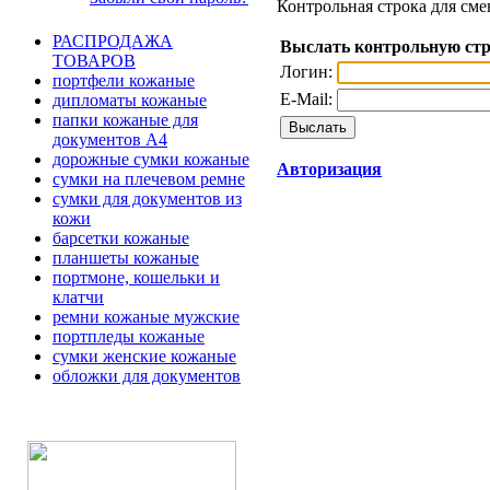
Контрольная строка для сме
РАСПРОДАЖА
Выслать контрольную ст
ТОВАРОВ
Логин:
портфели кожаные
E-Mail:
дипломаты кожаные
папки кожаные для
документов А4
дорожные сумки кожаные
Авторизация
сумки на плечевом ремне
сумки для документов из
кожи
барсетки кожаные
планшеты кожаные
портмоне, кошельки и
клатчи
ремни кожаные мужские
портпледы кожаные
сумки женские кожаные
обложки для документов