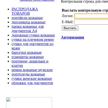
Контрольная строка для сме
РАСПРОДАЖА
Выслать контрольную ст
ТОВАРОВ
Логин:
портфели кожаные
E-Mail:
дипломаты кожаные
папки кожаные для
документов А4
дорожные сумки кожаные
Авторизация
сумки на плечевом ремне
сумки для документов из
кожи
барсетки кожаные
планшеты кожаные
портмоне, кошельки и
клатчи
ремни кожаные мужские
портпледы кожаные
сумки женские кожаные
обложки для документов