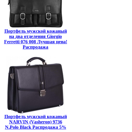
Портфель мужской кожаный
на два отделения Giorgio
Ferretti 076 008 Лучшая цена!
Распродажа
Портфель мужской кожаный
NARVIN (Vasheron) 9736
N.Polo Black Распродажа 5%