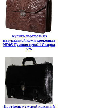
Купить портфель из
натуральной кожи крокодила
ND05 Лучшая цена!!! Скидка
5%
Портфель мужской кожаный