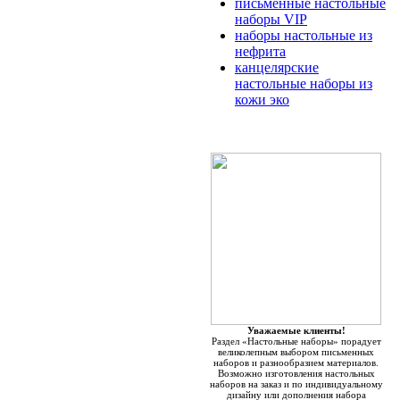
письменные настольные
наборы VIP
наборы настольные из
нефрита
канцелярские
настольные наборы из
кожи эко
Уважаемые клиенты!
Раздел «Настольные наборы» порадует
великолепным выбором письменных
наборов и разнообразием материалов.
Возможно изготовления настольных
наборов на заказ и по индивидуальному
дизайну или дополнения набора