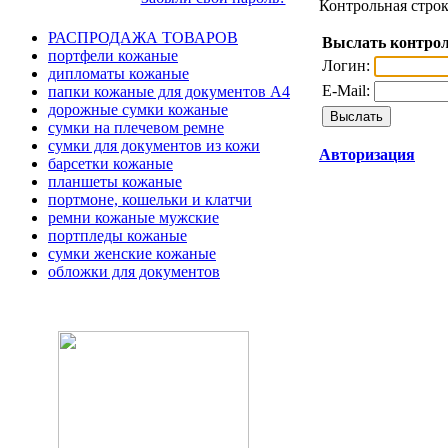
Контрольная строк
РАСПРОДАЖА ТОВАРОВ
Выслать контрол
портфели кожаные
Логин:
дипломаты кожаные
E-Mail:
папки кожаные для документов А4
дорожные сумки кожаные
сумки на плечевом ремне
сумки для документов из кожи
Авторизация
барсетки кожаные
планшеты кожаные
портмоне, кошельки и клатчи
ремни кожаные мужские
портпледы кожаные
сумки женские кожаные
обложки для документов