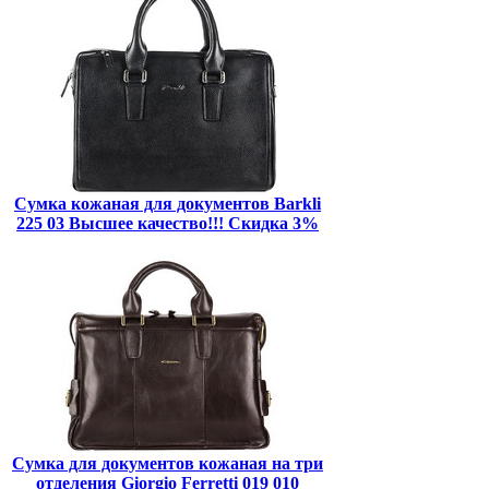
Сумка кожаная для документов Barkli
225 03 Высшее качество!!! Скидка 3%
Сумка для документов кожаная на три
отделения Giorgio Ferretti 019 010