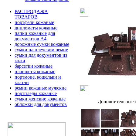
РАСПРОДАЖА
ТОВАРОВ
портфели кожаные
дипломаты кожаные
папки кожаные для
документов А4
дорожные сумки кожаные
сумки на плечевом ремне
сумки для документов из
кожи
барсетки кожаные
планшеты кожаные
портмоне, кошельки и
клатчи
ремни кожаные мужские
портпледы кожаные
сумки женские кожаные
Дополнительные ф
обложки для документов