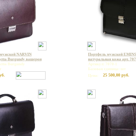
 мужской NARVIN
Портфель мужской EMINS
getta Burgundy вашерон
натуральная кожа арт. 707
etta Burgundy
Артикул: 7070-1
т
Базовая единица: шт
уб.
25 500,00 руб.
Цена: