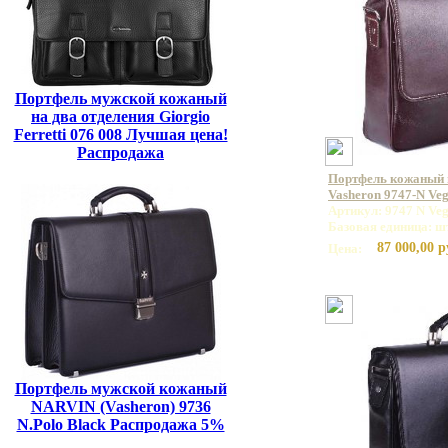
Портфель мужской кожаный
на два отделения Giorgio
Ferretti 076 008 Лучшая цена!
Распродажа
Портфель кожаный
Vasheron 9747-N Ve
Артикул: 9747 N Veg
Базовая единица: ш
87 000,00 р
Цена:
Портфель мужской кожаный
NARVIN (Vasheron) 9736
N.Polo Black Распродажа 5%