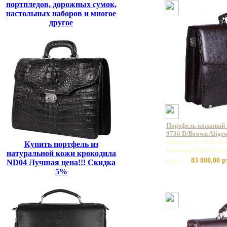
портпледов, дорожных сумок,
настольных наборов и многое
другое
Портфель кожаный
9736 D/Brown Aligr
Артикул: 9736 D/Br
Купить портфель из
Базовая единица: ш
натуральной кожи крокодила
83 800,00 р
Цена:
ND04 Лучшая цена!!! Скидка
5%