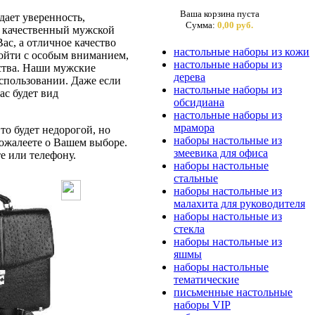
Ваша корзина пуста
ает уверенность,
Сумма:
0,00 руб.
ас качественный мужской
ас, а отличное качество
настольные наборы из кожи
дойти с особым вниманием,
настольные наборы из
бства. Наши мужские
дерева
спользовании. Даже если
настольные наборы из
ас будет вид
обсидиана
настольные наборы из
мрамора
то будет недорогой, но
наборы настольные из
ожалеете о Вашем выборе.
змеевика для офиса
е или телефону.
наборы настольные
стальные
наборы настольные из
малахита для руководителя
наборы настольные из
стекла
наборы настольные из
яшмы
наборы настольные
тематические
письменные настольные
наборы VIP