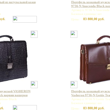
ый из натуральной кожи
Портфель кожаный мужс
9736-N Anaconda Black в
Артикул: 9736 N Anaconda
т
Базовая единица: шт
руб.
83 800,00 руб.
Цена:
 мужской VASHERON
Портфель кожаный мужс
ck нарвин вашерон
Vasheron 9736-N Gottie Te
mbino Black
Артикул: 9736 N Gottie Te
т
Базовая единица: шт
уб.
83 800,00 руб.
Цена: