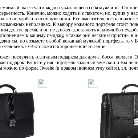
млемый аксессуар каждого уважающего себя мужчины. Он прид
серьезность. Конечно, можно ходить и с пакетом, но, купив у н
олько он удобен в использовании. Его вместительность поразит В
о возможных неполадках. К выбору кожаного портфеля стоит по
 ним долгое время, и он не должен доставлять какие-либо неудо
ополнением к вашему имиджу, а также они легкие и приятны в и
джинсы, но возьмете с собой кожаный мужской портфель, то у В
го человека. О Вас сложится хорошее впечатление.
жет послужить отличным подарком для друга, босса, коллеги. Э
ый подарок. Купите у нас портфель кожаный мужской и Вы не п
можно по форме Jivosite (в правом нижнем углу сайта), эл. почт