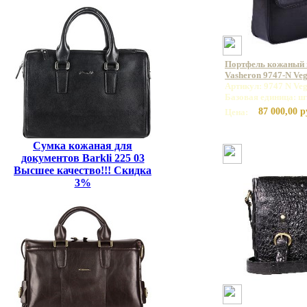
Портфель кожаный
Vasheron 9747-N Veg
Артикул: 9747 N Veg
Базовая единица: ш
87 000,00 р
Цена:
Сумка кожаная для
документов Barkli 225 03
Высшее качество!!! Скидка
3%