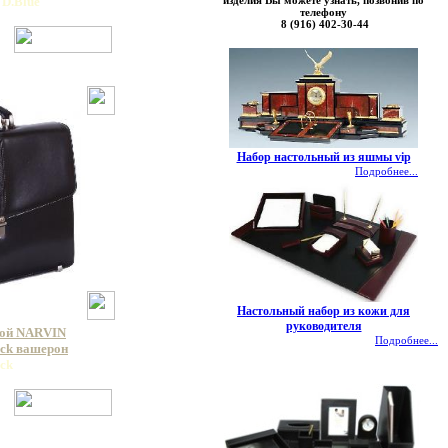
изделия Вы можете узнать, позвонив по
 D.Blue
телефону
8 (916) 402-30-44
Набор настольный из яшмы vip
Подробнее...
Настольный набор из кожи для
руководителя
кой NARVIN
Подробнее...
ack вашерон
ack