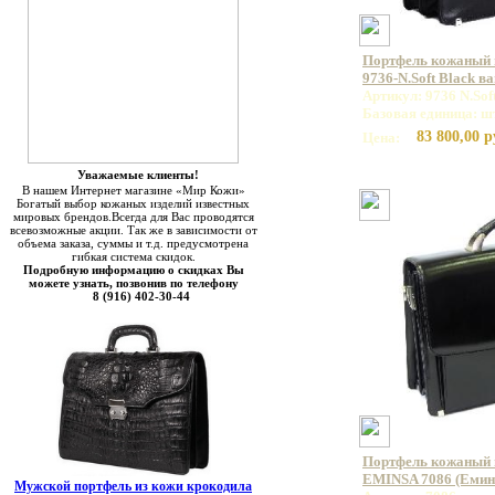
Портфель кожаный
9736-N.Soft Black в
Артикул: 9736 N.Sof
Базовая единица: ш
83 800,00 р
Цена:
Уважаемые клиенты!
В нашем Интернет магазине «Мир Кожи»
Богатый выбор кожаных изделий известных
мировых брендов.Всегда для Вас проводятся
всевозможные акции. Так же в зависимости от
объема заказа, суммы и т.д. предусмотрена
гибкая система скидок.
Подробную информацию о скидках Вы
можете узнать, позвонив по телефону
8 (916) 402-30-44
Портфель кожаный 
EMINSA 7086 (Емин
Мужской портфель из кожи крокодила