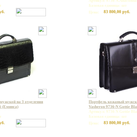
Артикул: 9736 N.Anaconda
т
Базовая единица: шт
уб.
83 800,00 руб.
Цена:
мужской на 3 отделения
Портфель кожаный мужс
6 (Еминса)
Vasheron 9736-N Gottie Bl
Артикул: 9736 N Gottie Bl
т
Базовая единица: шт
уб.
83 800,00 руб.
Цена: