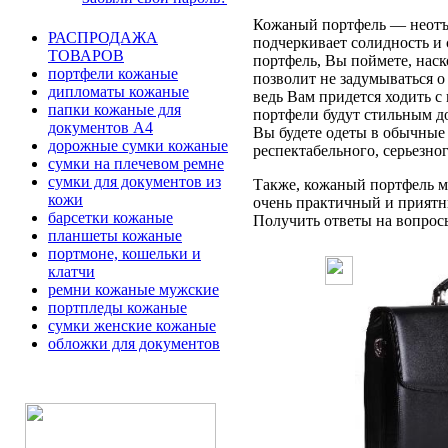
Кожаный портфель — неотъе
РАСПРОДАЖА
подчеркивает солидность и 
ТОВАРОВ
портфель, Вы поймете, наск
портфели кожаные
позволит не задумываться 
дипломаты кожаные
ведь Вам придется ходить с
папки кожаные для
портфели будут стильным д
документов А4
Вы будете одеты в обычные 
дорожные сумки кожаные
респектабельного, серьезно
сумки на плечевом ремне
сумки для документов из
Также, кожаный портфель мо
кожи
очень практичный и приятн
барсетки кожаные
Получить ответы на вопросы 
планшеты кожаные
портмоне, кошельки и
клатчи
ремни кожаные мужские
портпледы кожаные
сумки женские кожаные
обложки для документов