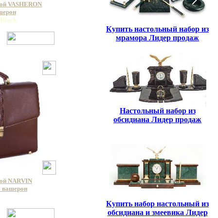
кой VASHERON
ашерон
 Black
Купить настольный набор из
мрамора Лидер продаж
Настольный набор из
обсидиана Лидер продаж
кой NARVIN
a вашерон
a
Купить набор настольный из
обсидиана и змеевика Лидер