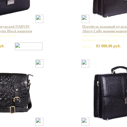
 мужской NARVIN
Портфель кожаный мужск
etta Black вашерон
Aligro Caffe нарвин вашер
etta Black
Артикул: 9736 N.D.Brown A
т
Базовая единица: шт
уб.
83 800,00 руб.
Цена: