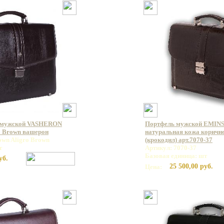
 мужской VASHERON
Портфель мужской EMINS
o Brown вашерон
натуральная кожа коричн
own Aligro Brown
(крокодил) арт.7070-37
т
Артикул: 7070-37
Базовая единица: шт
уб.
25 500,00 руб.
Цена: