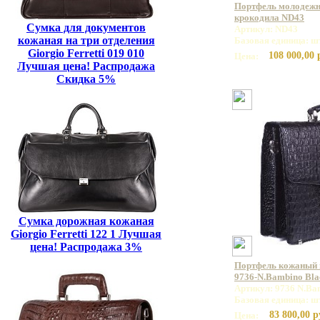
Портфель молодежн
крокодила ND43
Сумка для документов
Артикул: ND43
кожаная на три отделения
Базовая единица: ш
Giorgio Ferretti 019 010
108 000,00 
Цена:
Лучшая цена! Распродажа
Скидка 5%
Сумка дорожная кожаная
Giorgio Ferretti 122 1 Лучшая
цена! Распродажа 3%
Портфель кожаный
9736-N.Bambino Bla
Артикул: 9736 N.Ba
Базовая единица: ш
83 800,00 р
Цена: