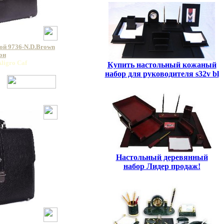
ой 9736-N.D.Brown
он
ligro Caf
Купить настольный кожаный
набор для руководителя s32v bl
Настольный деревянный
набор Лидер продаж!