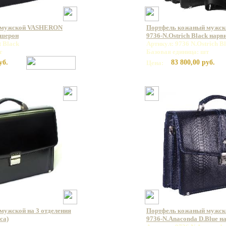
 мужской VASHERON
Портфель кожаный мужс
ашерон
9736-N.Ostrich Black нар
t Black
Артикул: 9736 N.Ostrich B
т
Базовая единица: шт
уб.
83 800,00 руб.
Цена:
мужской на 3 отделения
Портфель кожаный мужс
са)
9736-N.Anaconda D.Blue н