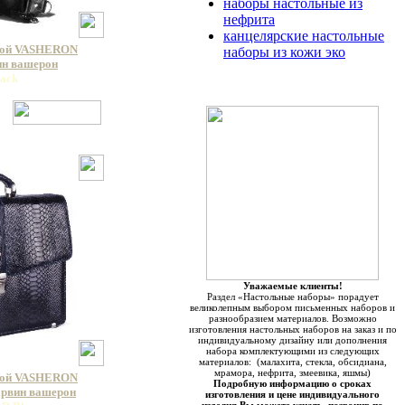
наборы настольные из
нефрита
канцелярские настольные
кой VASHERON
наборы из кожи эко
вин вашерон
lack
Уважаемые клиенты!
Раздел «Настольные наборы» порадует
великолепным выбором письменных наборов и
разнообразием материалов. Возможно
изготовления настольных наборов на заказ и по
индивидуальному дизайну или дополнения
набора комплектующими из следующих
материалов: (малахита, стекла, обсидиана,
мрамора, нефрита, змеевика, яшмы)
кой VASHERON
Подробную информацию о сроках
арвин вашерон
изготовления и цене индивидуального