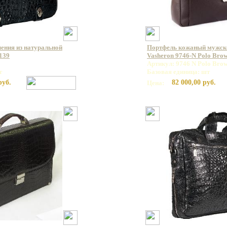
ления из натуральной
Портфель кожаный мужс
139
Vasheron 9746-N Polo Bro
Артикул: 9746 N Polo Bro
т
Базовая единица: шт
руб.
82 000,00 руб.
Цена: