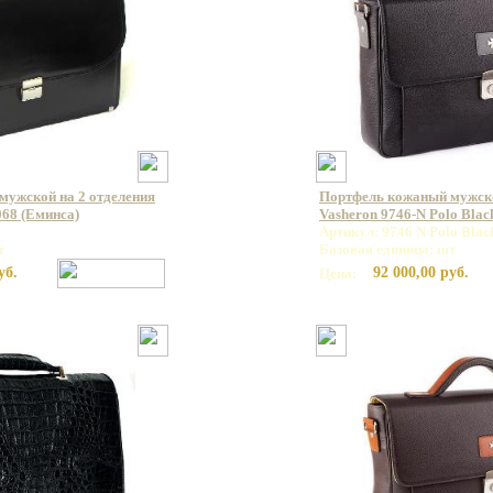
мужской на 2 отделения
Портфель кожаный мужс
68 (Еминса)
Vasheron 9746-N Polo Bla
Артикул: 9746 N Polo Blac
т
Базовая единица: шт
уб.
92 000,00 руб.
Цена: