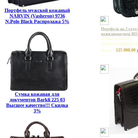
Портфель мужской кожаный
NARVIN (Vasheron) 9736
N.Polo Black Распродажа 5%
Портфель на 2 отде
кожи крокодила RO
Артикул: RO139
Базовая единица: ш
125 000,00 
Цена:
Сумка кожаная для
документов Barkli 225 03
Высшее качество!!! Скидка
3%