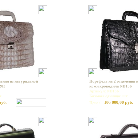
ления из натуральной
Портфель на 2 отделения 
203
кожи крокодила ND156
Артикул: ND156
т
Базовая единица: шт
руб.
106 000,00 руб.
Цена: