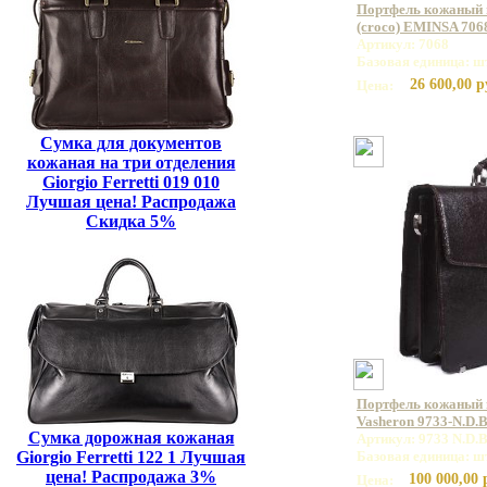
Портфель кожаный 
(croco) EMINSA 706
Артикул: 7068
Базовая единица: ш
26 600,00 р
Цена:
Сумка для документов
кожаная на три отделения
Giorgio Ferretti 019 010
Лучшая цена! Распродажа
Скидка 5%
Портфель кожаный
Vasheron 9733-N.D.
Сумка дорожная кожаная
Артикул: 9733 N.D.
Giorgio Ferretti 122 1 Лучшая
Базовая единица: ш
цена! Распродажа 3%
100 000,00 
Цена: