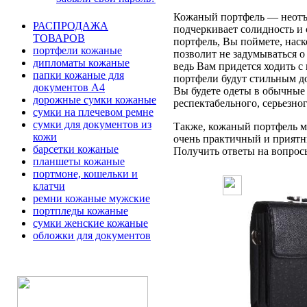
Кожаный портфель — неотъе
РАСПРОДАЖА
подчеркивает солидность и 
ТОВАРОВ
портфель, Вы поймете, наск
портфели кожаные
позволит не задумываться 
дипломаты кожаные
ведь Вам придется ходить с
папки кожаные для
портфели будут стильным д
документов А4
Вы будете одеты в обычные 
дорожные сумки кожаные
респектабельного, серьезно
сумки на плечевом ремне
сумки для документов из
Также, кожаный портфель мо
кожи
очень практичный и приятн
барсетки кожаные
Получить ответы на вопросы 
планшеты кожаные
портмоне, кошельки и
клатчи
ремни кожаные мужские
портпледы кожаные
сумки женские кожаные
обложки для документов