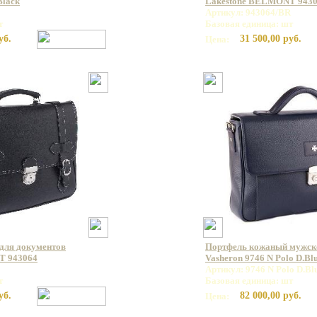
Black
Lakestone BELMONT 943
Артикул: 943064/BR
т
Базовая единица: шт
уб.
31 500,00 руб.
Цена:
для документов
Портфель кожаный мужс
T 943064
Vasheron 9746 N Polo D.Bl
Артикул: 9746 N Polo D.Bl
т
Базовая единица: шт
уб.
82 000,00 руб.
Цена: