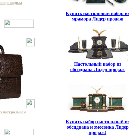
жи крокодила
Купить настольный набор из
мрамора Лидер продаж
Настольный набор из
обсидиана Лидер продаж
из натуральной
Купить набор настольный из
обсидиана и змеевика Лидер
продаж!