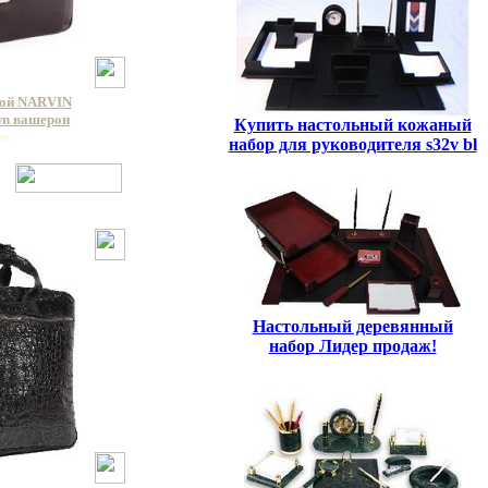
кой NARVIN
wn вашерон
Купить настольный кожаный
wn
набор для руководителя s32v bl
Настольный деревянный
набор Лидер продаж!