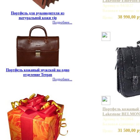
Lakestone Emerson 
Артикул: 943027
Базовая единица: ш
Портфель для руководителя из
38 990,00 р
Цена:
натуральной кожи vip
Подробнее...
Портфель кожаный мужской на одно
отделение Tergan
Подробнее...
Портфель кожаный 
Lakestone BELMON
Артикул: 943064
Базовая единица: ш
31 500,00 р
Цена: