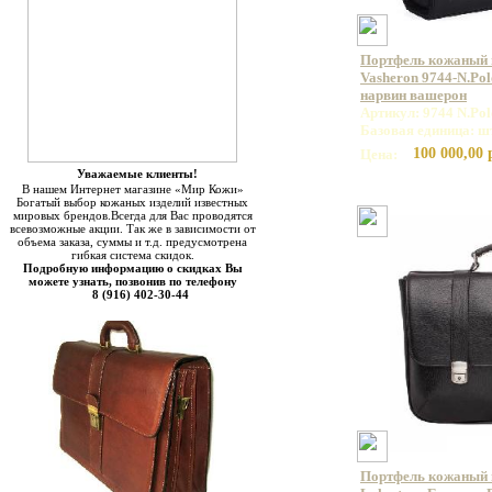
Портфель кожаный
Vasheron 9744-N.Pol
нарвин вашерон
Артикул: 9744 N.Pol
Базовая единица: ш
100 000,00 
Цена:
Уважаемые клиенты!
В нашем Интернет магазине «Мир Кожи»
Богатый выбор кожаных изделий известных
мировых брендов.Всегда для Вас проводятся
всевозможные акции. Так же в зависимости от
объема заказа, суммы и т.д. предусмотрена
гибкая система скидок.
Подробную информацию о скидках Вы
можете узнать, позвонив по телефону
8 (916) 402-30-44
Портфель кожаный 