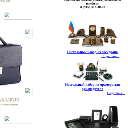
изделия Вы можете узнать, позвонив по
064/BR
телефону
8 (916) 402-30-44
Настольный набор из обсидиана
Подробнее...
Настольный набор из мрамора для
руководителя
Подробнее...
кой NARVIN
ue вашерон
ue