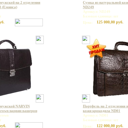
мужской на 2 отделения
Cумка из натуральной ко
8 (Еминса)
ND249
Артикул: ND249
т
Базовая единица: шт
уб.
125 000,00 руб.
Цена:
 мужской NARVIN
Портфель на 2 отделения 
Brown нарвин вашерон
кожи крокодила ND01
Brown
Артикул: ND01
т
Базовая единица: шт
руб.
122 000,00 руб.
Цена: