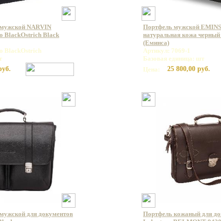
 мужской NARVIN
Портфель мужской EMINS
o BlackOstrich Black
натуральная кожа черный 
(Еминса)
o BlackOstrich
Артикул: 7069-1
т
Базовая единица: шт
руб.
25 800,00 руб.
Цена:
мужской для документов
Портфель кожаный для д