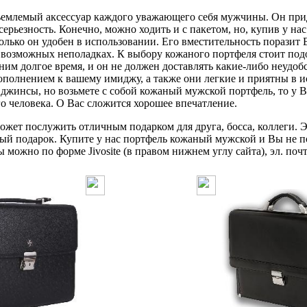
млемый аксессуар каждого уважающего себя мужчины. Он прид
серьезность. Конечно, можно ходить и с пакетом, но, купив у н
олько он удобен в использовании. Его вместительность поразит В
о возможных неполадках. К выбору кожаного портфеля стоит по
 ним долгое время, и он не должен доставлять какие-либо неудо
ополнением к вашему имиджу, а также они легкие и приятны в и
джинсы, но возьмете с собой кожаный мужской портфель, то у В
го человека. О Вас сложится хорошее впечатление.
жет послужить отличным подарком для друга, босса, коллеги. Э
ый подарок. Купите у нас портфель кожаный мужской и Вы не п
можно по форме Jivosite (в правом нижнем углу сайта), эл. почт