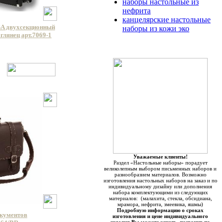
наборы настольные из
нефрита
канцелярские настольные
A двухсекционный
наборы из кожи эко
глянец арт.7069-1
Уважаемые клиенты!
Раздел «Настольные наборы» порадует
великолепным выбором письменных наборов и
разнообразием материалов. Возможно
изготовления настольных наборов на заказ и по
индивидуальному дизайну или дополнения
набора комплектующими из следующих
материалов: (малахита, стекла, обсидиана,
мрамора, нефрита, змеевика, яшмы)
Подробную информацию о сроках
окументов
изготовления и цене индивидуального