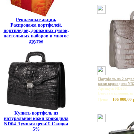
Рекламные акции.
Распродажа портфелей,
портпледов, дорожных сумок,
настольных наборов и многое
другое
Портфель на 2 отде
кожи крокодила ND
Артикул: ND203
Базовая единица: ш
106 000,00 
Цена:
Купить портфель из
натуральной кожи крокодила
ND04 Лучшая цена!!! Скидка
5%