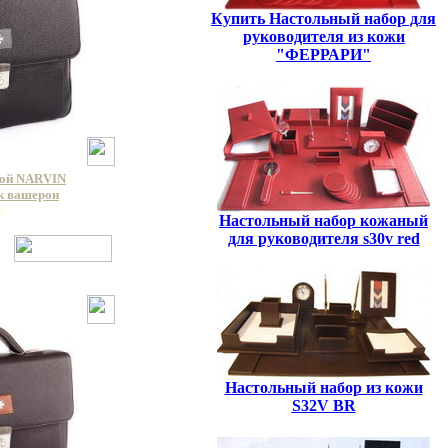
Купить Настольный набор для
руководителя из кожи
"ФЕРРАРИ"
кой NARVIN
ck вашерон
k
Настольный набор кожаный
для руководителя s30v red
Настольный набор из кожи
S32V BR