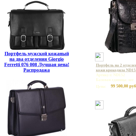
Портфель мужской кожаный
на два отделения Giorgio
Ferretti 076 008 Лучшая цена!
Портфель на 2 отделе
Распродажа
кожи крокодила ND15
Артикул: ND152
Базовая единица: шт
99 500,00 руб
Цена: