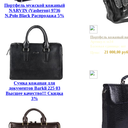
Портфель мужской кожаный
NARVIN (Vasheron) 9736
N.Polo Black Распродажа 5%
Портфель кожаный на 
Артикул: ss34
Базовая единица: шт
21 000,00 руб
Цена:
Сумка кожаная для
документов Barkli 225 03
Высшее качество!!! Скидка
3%