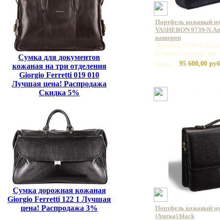
Портфель кожаный м
VASHERON 9739-N.Ana
вашерон
Артикул: 9739 N.Anac
Базовая единица: шт
Сумка для документов
95 600,00 руб
Цена:
кожаная на три отделения
Giorgio Ferretti 019 010
Лучшая цена! Распродажа
Скидка 5%
Сумка дорожная кожаная
Giorgio Ferretti 122 1 Лучшая
цена! Распродажа 3%
Портфель кожаный м
(Амека) black