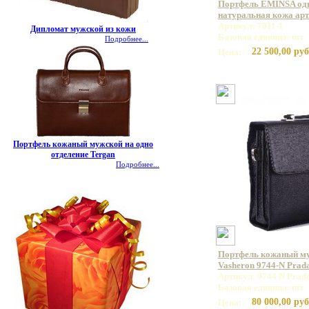
Портфель EMINSA од
натуральная кожа арт.
Артикул: 7011-1
Дипломат мужской из кожи
Базовая единица: шт
Подробнее...
22 500,00 руб
Цена:
Портфель кожаный мужской на одно
отделение Tergan
Подробнее...
Портфель кожаный м
Vasheron 9744-N Prad
Артикул: 9744 N Prad
Базовая единица: шт
80 000,00 руб
Цена: