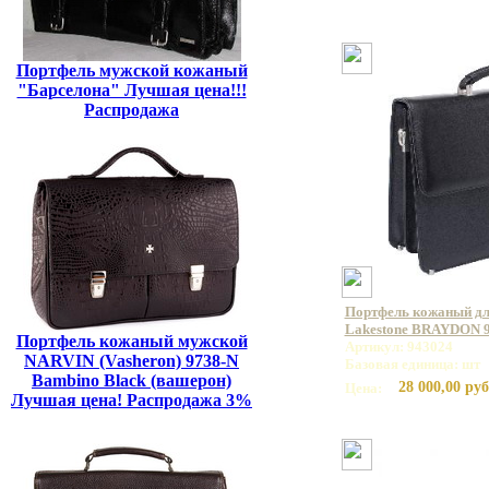
Портфель мужской кожаный
"Барселона" Лучшая цена!!!
Распродажа
Портфель кожаный дл
Lakestone BRAYDON 
Портфель кожаный мужской
Артикул: 943024
NARVIN (Vasheron) 9738-N
Базовая единица: шт
Bambino Black (вашерон)
28 000,00 руб
Цена:
Лучшая цена! Распродажа 3%