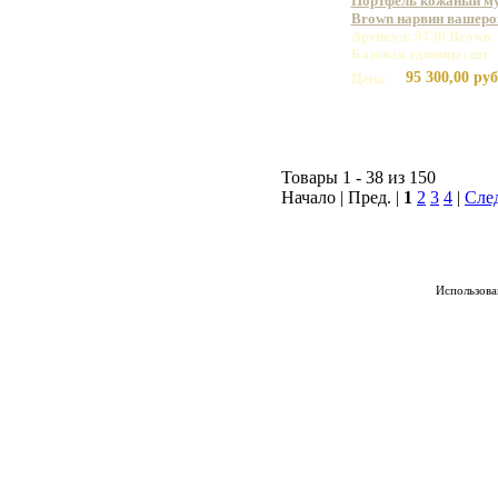
Портфель кожаный му
Brown нарвин вашеро
Артикул: 9730 Brown
Базовая единица: шт
95 300,00 руб
Цена:
Товары 1 - 38 из 150
Начало | Пред. |
1
2
3
4
|
Сле
Использован