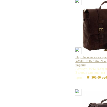
Портфель из кожи пр
VASHERON 9762-N.Veg
нарвин
Артикул: 9762-N.Vege
Базовая единица: шт
84 900,00 руб
Цена: