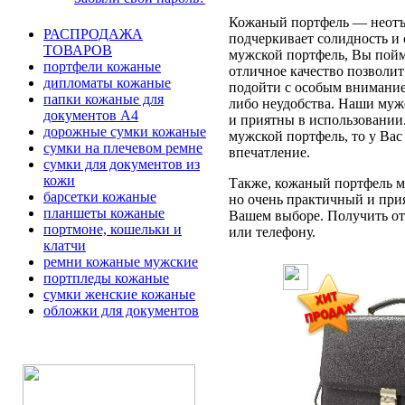
Кожаный портфель — неотъе
РАСПРОДАЖА
подчеркивает солидность и 
ТОВАРОВ
мужской портфель, Вы пойме
портфели кожаные
отличное качество позволит
дипломаты кожаные
подойти с особым вниманием
папки кожаные для
либо неудобства. Наши муж
документов А4
и приятны в использовании
дорожные сумки кожаные
мужской портфель, то у Вас
сумки на плечевом ремне
впечатление.
сумки для документов из
кожи
Также, кожаный портфель мо
барсетки кожаные
но очень практичный и при
планшеты кожаные
Вашем выборе. Получить отв
портмоне, кошельки и
или телефону.
клатчи
ремни кожаные мужские
портпледы кожаные
сумки женские кожаные
обложки для документов