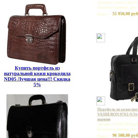
Артикул: Ameca black
Базовая единица: шт
55 950,00 руб
Цена:
Купить портфель из
натуральной кожи крокодила
ND05 Лучшая цена!!! Скидка
5%
Портфель из кожи пр
VASHERON 9763-N.Veg
нарвин
Артикул: 9763-N.Veget
Базовая единица: шт
96 500,00 руб
Цена: