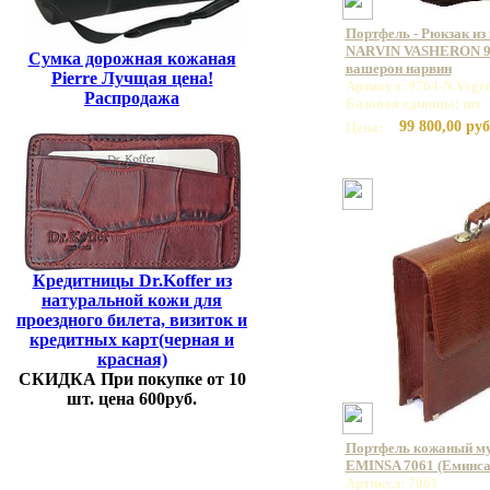
Портфель - Рюкзак из
NARVIN VASHERON 99
Сумка дорожная кожаная
вашерон нарвин
Pierre Лучщая цена!
Артикул: 9764-N.Vege
Распродажа
Базовая единица: шт
99 800,00 руб
Цена:
Кредитницы Dr.Koffer из
натуральной кожи для
проездного билета, визиток и
кредитных карт(черная и
красная)
СКИДКА При покупке от 10
шт. цена 600руб.
Портфель кожаный му
EMINSA 7061 (Еминса
Артикул: 7061