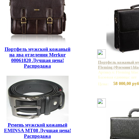
Портфель мужской кожаный
на два отделения Merkur
00061820 Лучщая цена!
Портфель кожаный м
Распродажа
Fleming (Флеминг) bla
Артикул: Fleming blac
Базовая единица: шт
58 000,00 руб
Цена:
Ремень мужской кожаный
EMINSA MT08 Лучщая цена!
Распродажа