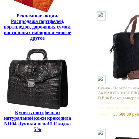
Рекламные акции.
Распродажа портфелей,
портпледов, дорожных сумок,
настольных наборов и многое
другое
Сумка - Портфель из 
А4 NARVIN VASHERON
D.BlueBrown вашерон
Артикул: 9765-N.Polo
Базовая единица: шт
Купить портфель из
55 500,00 руб
Цена:
натуральной кожи крокодила
ND04 Лучшая цена!!! Скидка
5%