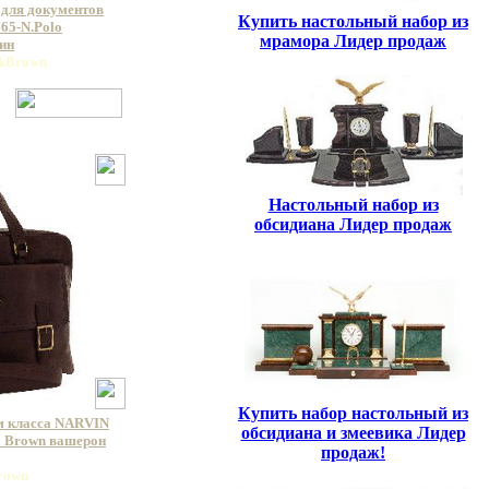
 для документов
Купить настольный набор из
5-N.Polo
мрамора Лидер продаж
ин
ckBrown
Настольный набор из
обсидиана Лидер продаж
Купить набор настольный из
м класса NARVIN
обсидиана и змеевика Лидер
a Brown вашерон
продаж!
Brown