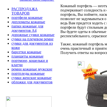
Кожаный портфель — неотъе
РАСПРОДАЖА
подчеркивает солидность и 
ТОВАРОВ
портфель, Вы поймете, наск
портфели кожаные
позволит не задумываться 
дипломаты кожаные
ведь Вам придется ходить с
папки кожаные для
портфели будут стильным д
документов А4
Вы будете одеты в обычные 
дорожные сумки кожаные
респектабельного, серьезно
сумки на плечевом ремне
сумки для документов из
Также, кожаный портфель мо
кожи
очень практичный и приятн
барсетки кожаные
Получить ответы на вопросы 
планшеты кожаные
портмоне, кошельки и
клатчи
ремни кожаные мужские
портпледы кожаные
сумки женские кожаные
обложки для документов