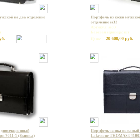
ужской на два отделение
Портфель из кожи мужской
отделение ss33
Артикул: ss33
т
Базовая единица: шт
уб.
20 600,00 руб.
Цена:
односекционный
Портфель-папка кожаный 
т. 7011-1 (Еминса)
Lakestone THOMAS 94100