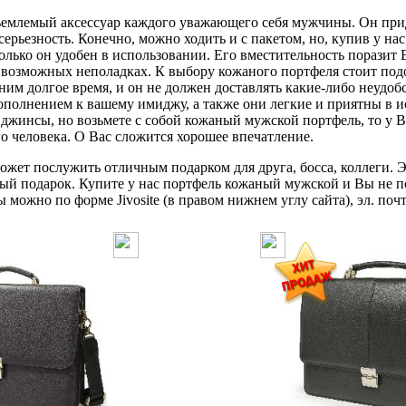
млемый аксессуар каждого уважающего себя мужчины. Он прид
серьезность. Конечно, можно ходить и с пакетом, но, купив у н
олько он удобен в использовании. Его вместительность поразит В
о возможных неполадках. К выбору кожаного портфеля стоит по
 ним долгое время, и он не должен доставлять какие-либо неудо
ополнением к вашему имиджу, а также они легкие и приятны в и
джинсы, но возьмете с собой кожаный мужской портфель, то у В
го человека. О Вас сложится хорошее впечатление.
жет послужить отличным подарком для друга, босса, коллеги. Э
ый подарок. Купите у нас портфель кожаный мужской и Вы не п
можно по форме Jivosite (в правом нижнем углу сайта), эл. почт