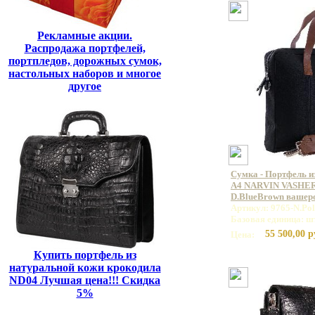
Рекламные акции.
Распродажа портфелей,
портпледов, дорожных сумок,
настольных наборов и многое
другое
Сумка - Портфель и
А4 NARVIN VASHER
D.BlueBrown вашер
Артикул: 9765-N.Po
Базовая единица: ш
55 500,00 р
Цена:
Купить портфель из
натуральной кожи крокодила
ND04 Лучшая цена!!! Скидка
5%