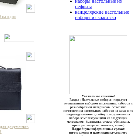
наборы настольные из
нефрита
канцелярские настольные
 на одно
наборы из кожи эко
Уважаемые клиенты!
Раздел «Настольные наборы» порадует
великолепным выбором письменных наборов и
разнообразием материалов. Возможно
изготовления настольных наборов на заказ и по
индивидуальному дизайну или дополнения
набора комплектующими из следующих
материалов: (малахита, стекла, обсидиана,
мрамора, нефрита, змеевика, яшмы)
для документов
Подробную информацию о сроках
2
изготовления и цене индивидуального