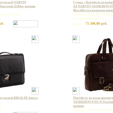
 мужской NARVIN
Сумка - Портфель из кожи
naconda D.Blue нарвин
А4 NARVIN VASHERON 976
BlackBrown вашерон нарв
aconda D.Blue
Артикул: 9765-N.Polo Bla
т
Базовая единица: шт
уб.
75 500,00 руб.
Цена:
 мужской BRIALDI Ameca
Портфель из кожи премиу
VASHERON 9763-N.Vegett
ck
нарвин
т
Артикул: 9763-N.Vegetta 