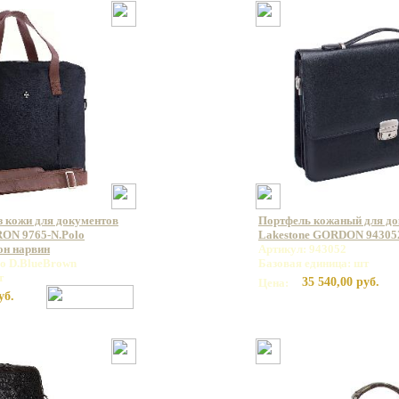
з кожи для документов
Портфель кожаный для д
ON 9765-N.Polo
Lakestone GORDON 94305
он нарвин
Артикул: 943052
lo D.BlueBrown
Базовая единица: шт
т
35 540,00 руб.
Цена:
уб.