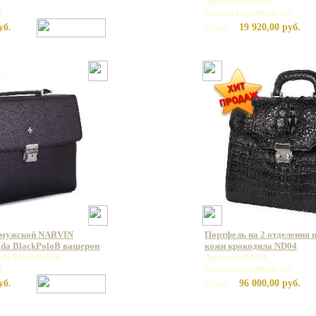
Артикул: 941002
т
Базовая единица: шт
уб.
19 920,00 руб.
Цена:
 мужской NARVIN
Портфель на 2 отделения 
ada BlackPoloB вашерон
кожи крокодила ND04
ada BlackPoloB
Артикул: ND04
т
Базовая единица: шт
уб.
96 000,00 руб.
Цена: