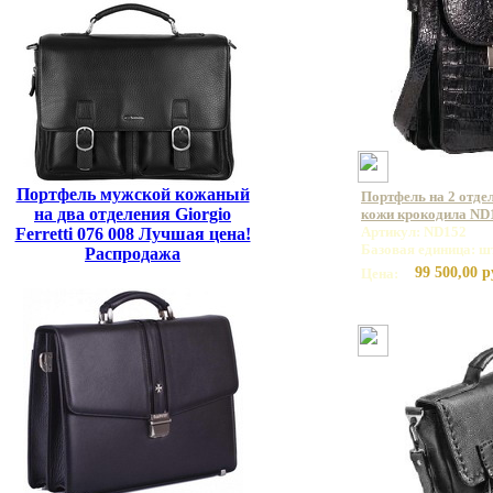
Портфель мужской кожаный
Портфель на 2 отде
на два отделения Giorgio
кожи крокодила ND
Артикул: ND152
Ferretti 076 008 Лучшая цена!
Базовая единица: ш
Распродажа
99 500,00 р
Цена: