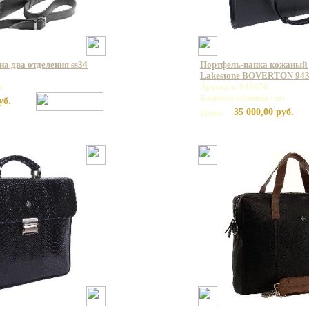
а два отделения ss34
Портфель-папка кожаный 
Lakestone BOVERTON 94
т
Артикул: 943076
Базовая единица: шт
уб.
35 000,00 руб.
Цена: