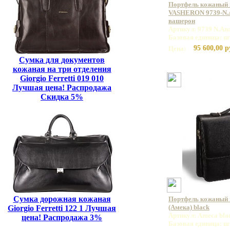
Портфель кожаный
VASHERON 9739-N.A
вашерон
Артикул: 9739 N.An
Базовая единица: ш
95 600,00 р
Цена:
Сумка для документов
кожаная на три отделения
Giorgio Ferretti 019 010
Лучшая цена! Распродажа
Скидка 5%
Сумка дорожная кожаная
Портфель кожаный
(Амека) black
Giorgio Ferretti 122 1 Лучшая
Артикул: Ameca bla
цена! Распродажа 3%
Базовая единица: ш