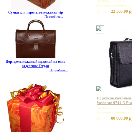
Артикул: 7011-1
Базовая единица: ш
22 500,00 р
Цена:
Сумка для перелетов кожаная vip
Подробнее...
Портфель кожаный мужской на одно
отделение Tergan
Подробнее...
Портфель кожаный
Vasheron 9744-N Pr
Артикул: 9744 N Pr
Базовая единица: ш
80 000,00 р
Цена: