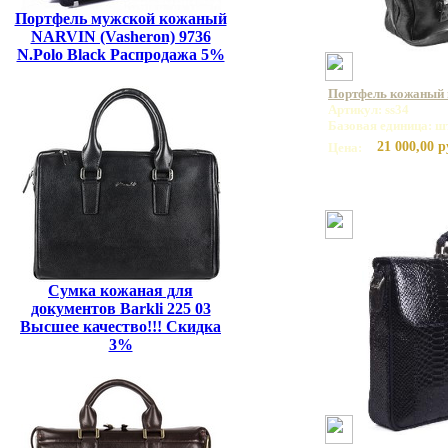
Портфель мужской кожаный
NARVIN (Vasheron) 9736
N.Polo Black Распродажа 5%
Портфель кожаный н
Артикул: ss34
Базовая единица: ш
21 000,00 р
Цена:
Сумка кожаная для
документов Barkli 225 03
Высшее качество!!! Скидка
3%