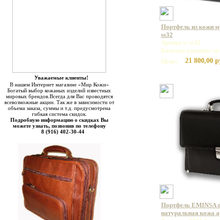
Портфель из кожи м
ss32
Артикул: ss32
Базовая единица: ш
21 800,00 р
Цена:
Уважаемые клиенты!
В нашем Интернет магазине «Мир Кожи»
Богатый выбор кожаных изделий известных
мировых брендов.Всегда для Вас проводятся
всевозможные акции. Так же в зависимости от
объема заказа, суммы и т.д. предусмотрена
гибкая система скидок.
Подробную информацию о скидках Вы
можете узнать, позвонив по телефону
8 (916) 402-30-44
Портфель EMINSA 
натуральная кожа ар