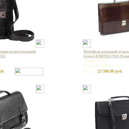
ления из натуральной
Портфель кожаный мужско
152
(croco) EMINSA 7011 (Еми
Артикул: 7011
т
Базовая единица: шт
уб.
22 500,00 руб.
Цена: