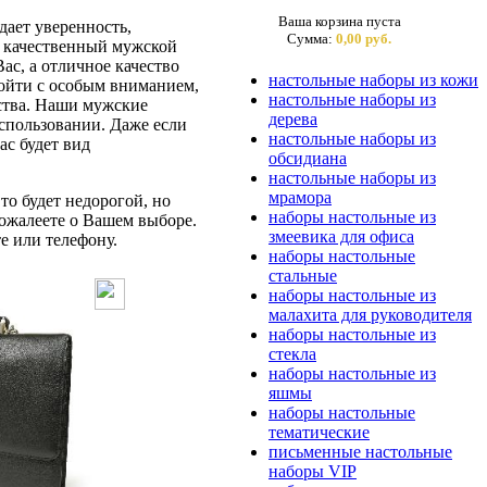
Ваша корзина пуста
ает уверенность,
Сумма:
0,00 руб.
ас качественный мужской
ас, а отличное качество
настольные наборы из кожи
дойти с особым вниманием,
настольные наборы из
бства. Наши мужские
дерева
спользовании. Даже если
настольные наборы из
ас будет вид
обсидиана
настольные наборы из
мрамора
то будет недорогой, но
наборы настольные из
ожалеете о Вашем выборе.
змеевика для офиса
е или телефону.
наборы настольные
стальные
наборы настольные из
малахита для руководителя
наборы настольные из
стекла
наборы настольные из
яшмы
наборы настольные
тематические
письменные настольные
наборы VIP