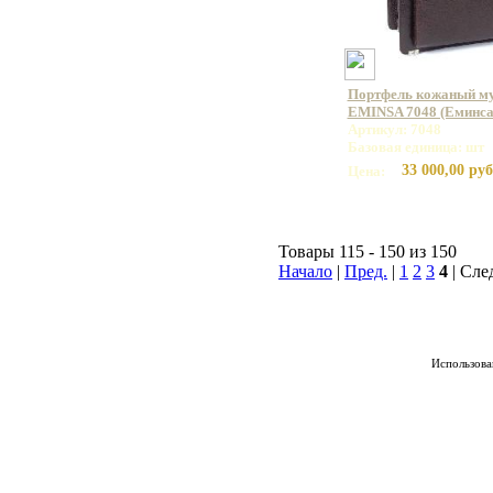
Портфель кожаный му
EMINSA 7048 (Еминса
Артикул: 7048
Базовая единица: шт
33 000,00 руб
Цена:
Товары 115 - 150 из 150
Начало
|
Пред.
|
1
2
3
4
| Сле
Использован