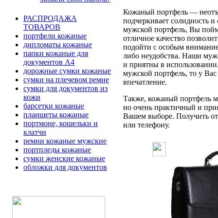
Кожаный портфель — неотъе
РАСПРОДАЖА
подчеркивает солидность и 
ТОВАРОВ
мужской портфель, Вы пойме
портфели кожаные
отличное качество позволит
дипломаты кожаные
подойти с особым вниманием
папки кожаные для
либо неудобства. Наши муж
документов А4
и приятны в использовании
дорожные сумки кожаные
мужской портфель, то у Вас
сумки на плечевом ремне
впечатление.
сумки для документов из
кожи
Также, кожаный портфель мо
барсетки кожаные
но очень практичный и при
планшеты кожаные
Вашем выборе. Получить отв
портмоне, кошельки и
или телефону.
клатчи
ремни кожаные мужские
портпледы кожаные
сумки женские кожаные
обложки для документов