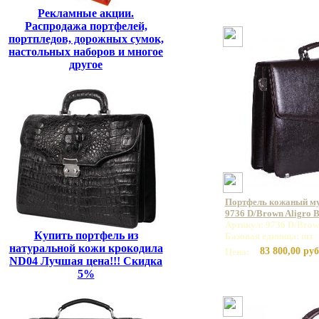
Рекламные акции.
Распродажа портфелей,
портпледов, дорожных сумок,
настольных наборов и многое
другое
Портфель кожаный 
9736 D/Brown Aligro 
Артикул: 9736 D/Brow
Купить портфель из
Базовая единица: шт
натуральной кожи крокодила
83 800,00 руб
Цена:
ND04 Лучшая цена!!! Скидка
5%