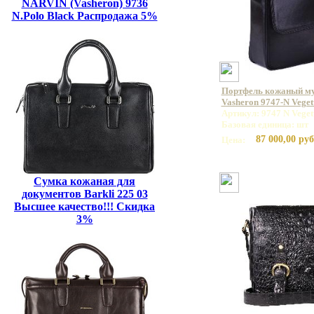
NARVIN (Vasheron) 9736
N.Polo Black Распродажа 5%
Портфель кожаный м
Vasheron 9747-N Veget
Артикул: 9747 N Veget
Базовая единица: шт
87 000,00 руб
Цена:
Сумка кожаная для
документов Barkli 225 03
Высшее качество!!! Скидка
3%