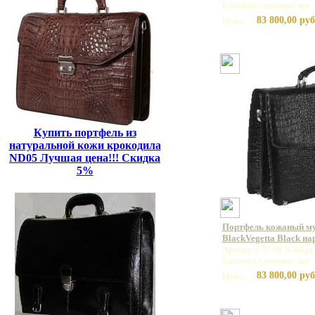
Базовая единица: шт
83 800,00 руб
Цена:
Купить портфель из
натуральной кожи крокодила
ND05 Лучшая цена!!! Скидка
5%
Портфель кожаный му
BlackVegetta Black н
Артикул: 9736 N.Aligr
Базовая единица: шт
83 800,00 руб
Цена: