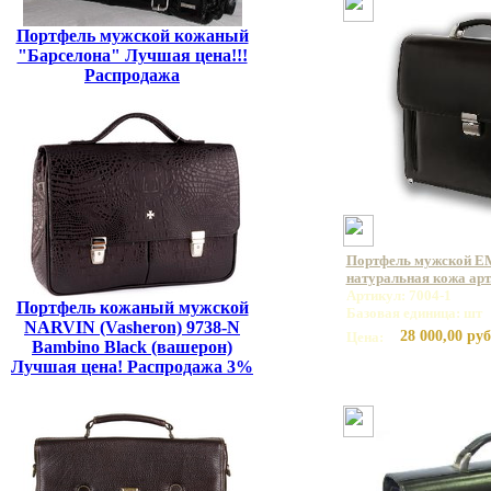
Портфель мужской кожаный
"Барселона" Лучшая цена!!!
Распродажа
Портфель мужской E
натуральная кожа арт
Артикул: 7004-1
Портфель кожаный мужской
Базовая единица: шт
NARVIN (Vasheron) 9738-N
28 000,00 руб
Цена:
Bambino Black (вашерон)
Лучшая цена! Распродажа 3%