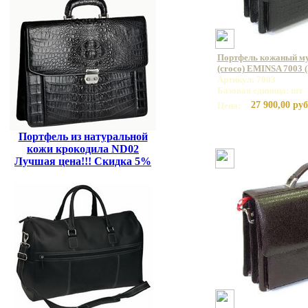
Портфель кожаный му
(croco) EMINSA 7003 
Артикул: 7003
Базовая единица: шт
27 900,00 руб
Цена:
Портфель из натуральной
кожи крокодила ND02
Лучшая цена!!! Скидка 5%