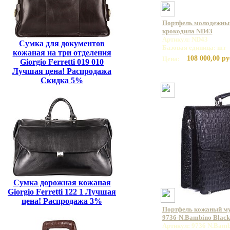
Портфель молодежный
крокодила ND43
Артикул: ND43
Сумка для документов
Базовая единица: шт
кожаная на три отделения
108 000,00 ру
Цена:
Giorgio Ferretti 019 010
Лучшая цена! Распродажа
Скидка 5%
Сумка дорожная кожаная
Giorgio Ferretti 122 1 Лучшая
цена! Распродажа 3%
Портфель кожаный 
9736-N.Bambino Blac
Артикул: 9736 N.Bamb