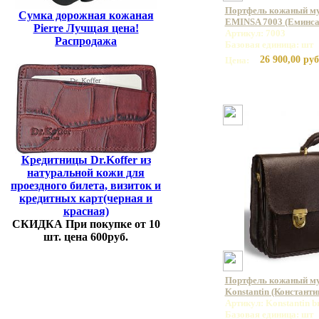
Портфель кожаный му
Сумка дорожная кожаная
EMINSA 7003 (Еминса
Pierre Лучщая цена!
Артикул: 7003
Распродажа
Базовая единица: шт
26 900,00 руб
Цена:
Кредитницы Dr.Koffer из
натуральной кожи для
проездного билета, визиток и
кредитных карт(черная и
красная)
СКИДКА При покупке от 10
шт. цена 600руб.
Портфель кожаный м
Konstantin (Константи
Артикул: Konstantin 
Базовая единица: шт