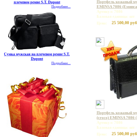
Портфель кожаный му
плечевом ремне S.T. Dupont
EMINSA 7086 (Еминса
Подробнее...
Артикул: 7086
Базовая единица: шт
25 500,00 руб
Цена:
Сумка мужская на плечевом ремне S.T.
Dupont
Подробнее...
Портфель кожаный му
(croco) EMINSA 7086 
Артикул: 7086
Базовая единица: шт
25 500,00 руб
Цена: