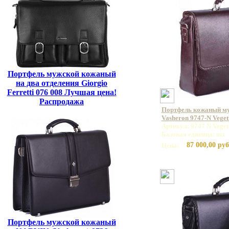
Портфель мужской кожаный
на два отделения Giorgio
Ferretti 076 008 Лучшая цена!
Распродажа
Портфель кожаный м
Vasheron 9747-N Vege
Артикул: 9747 N Vege
Базовая единица: шт
87 000,00 руб
Цена:
Портфель мужской кожаный