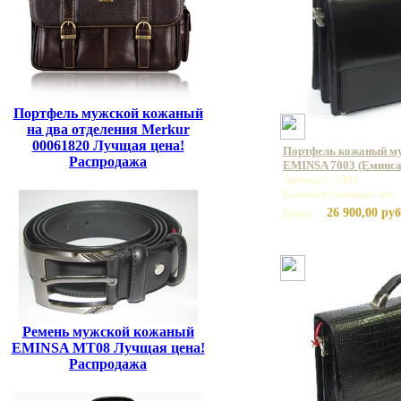
Портфель мужской кожаный
на два отделения Merkur
00061820 Лучщая цена!
Портфель кожаный му
Распродажа
EMINSA 7003 (Еминса
Артикул: 7003
Базовая единица: шт
26 900,00 руб
Цена:
Ремень мужской кожаный
EMINSA MT08 Лучщая цена!
Распродажа