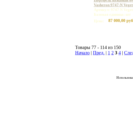
Портфель кожаный м
Vasheron 9747-N Vege
Артикул: 9747 N Vege
Базовая единица: шт
87 000,00 руб
Цена:
Товары 77 - 114 из 150
Начало
|
Пред.
|
1
2
3
4
|
Сле
Использован