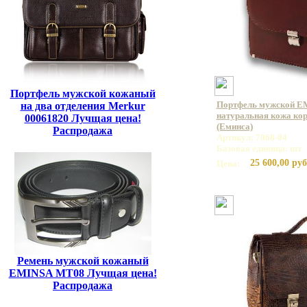
Портфель мужской кожаный
Портфель мужской E
на два отделения Merkur
натуральная кожа кор
00061820 Лучщая цена!
(Еминса)
Распродажа
Артикул: 7068-04
Базовая единица: шт
25 600,00 руб
Цена:
Ремень мужской кожаный
EMINSA MT08 Лучщая цена!
Распродажа