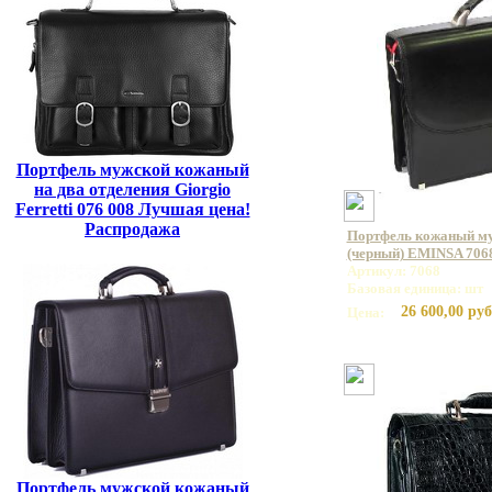
Портфель мужской кожаный
на два отделения Giorgio
Ferretti 076 008 Лучшая цена!
Распродажа
Портфель кожаный му
(черный) EMINSA 7068
Артикул: 7068
Базовая единица: шт
26 600,00 руб
Цена:
Портфель мужской кожаный