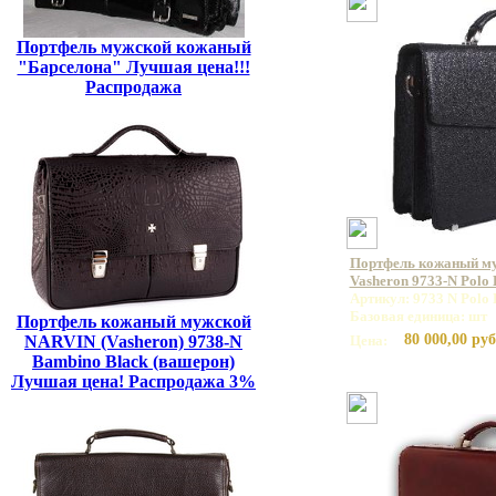
Портфель мужской кожаный
"Барселона" Лучшая цена!!!
Распродажа
Портфель кожаный м
Vasheron 9733-N Polo
Артикул: 9733 N Polo 
Базовая единица: шт
Портфель кожаный мужской
80 000,00 руб
NARVIN (Vasheron) 9738-N
Цена:
Bambino Black (вашерон)
Лучшая цена! Распродажа 3%