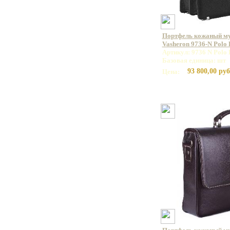
Портфель кожаный м
Vasheron 9736-N Polo
Артикул: 9736 N Polo 
Базовая единица: шт
93 800,00 руб
Цена: