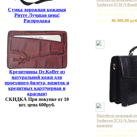
Vasheron 9738-N Bamb
Сумка дорожная кожаная
Артикул: 9738 N Bamb
Базовая единица: шт
Pierre Лучщая цена!
Распродажа
86 000,00 руб
Цена:
Кредитницы Dr.Koffer из
натуральной кожи для
проездного билета, визиток и
кредитных карт(черная и
красная)
СКИДКА При покупке от 10
шт. цена 600руб.
Портфель кожаный м
Vasheron 9733-N.Anac
вашерон
Артикул: 9733 N.Anac
Базовая единица: шт