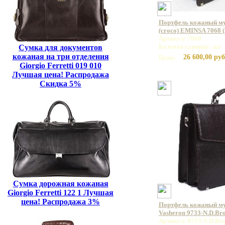
Портфель кожаный му
(croco) EMINSA 7068 
Артикул: 7068
Базовая единица: шт
Сумка для документов
кожаная на три отделения
26 600,00 руб
Цена:
Giorgio Ferretti 019 010
Лучшая цена! Распродажа
Скидка 5%
Сумка дорожная кожаная
Giorgio Ferretti 122 1 Лучшая
цена! Распродажа 3%
Портфель кожаный м
Vasheron 9733-N.D.Br
Артикул: 9733 N.D.Br