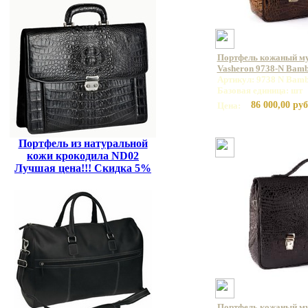
Портфель кожаный м
Vasheron 9738-N Bamb
Артикул: 9738 N Bamb
Базовая единица: шт
86 000,00 руб
Цена:
Портфель из натуральной
кожи крокодила ND02
Лучшая цена!!! Скидка 5%
Портфель кожаный м