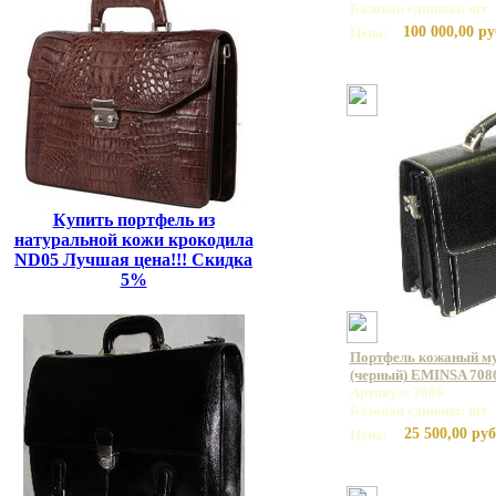
Базовая единица: шт
100 000,00 ру
Цена:
Купить портфель из
натуральной кожи крокодила
ND05 Лучшая цена!!! Скидка
5%
Портфель кожаный му
(черный) EMINSA 7086
Артикул: 7086
Базовая единица: шт
25 500,00 руб
Цена: