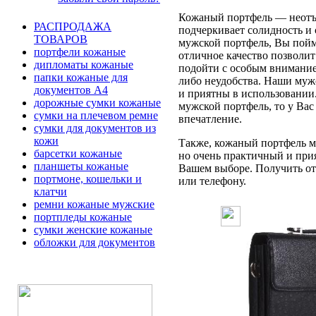
Кожаный портфель — неотъе
РАСПРОДАЖА
подчеркивает солидность и 
ТОВАРОВ
мужской портфель, Вы пойме
портфели кожаные
отличное качество позволит
дипломаты кожаные
подойти с особым вниманием
папки кожаные для
либо неудобства. Наши муж
документов А4
и приятны в использовании
дорожные сумки кожаные
мужской портфель, то у Вас
сумки на плечевом ремне
впечатление.
сумки для документов из
кожи
Также, кожаный портфель мо
барсетки кожаные
но очень практичный и при
планшеты кожаные
Вашем выборе. Получить отв
портмоне, кошельки и
или телефону.
клатчи
ремни кожаные мужские
портпледы кожаные
сумки женские кожаные
обложки для документов