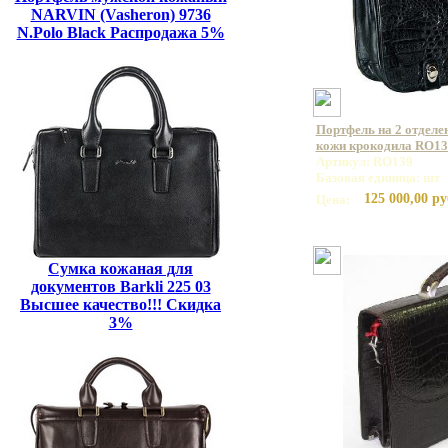
NARVIN (Vasheron) 9736
N.Polo Black Распродажа 5%
Портфель на 2 отделе
кожи крокодила RO13
Артикул: RO139
Базовая единица: шт
125 000,00 ру
Цена:
Сумка кожаная для
документов Barkli 225 03
Высшее качество!!! Скидка
3%