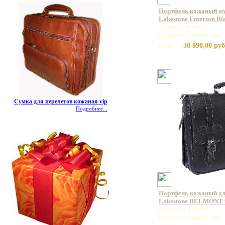
Портфель кожаный му
Lakestone Emerson Bl
Артикул: 943027
Базовая единица: шт
38 990,00 руб
Цена:
Сумка для перелетов кожаная vip
Подробнее...
Портфель кожаный дл
Lakestone BELMONT 
Артикул: 943064
Базовая единица: шт