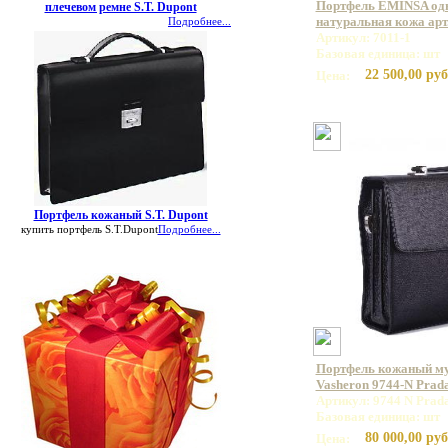
Портфель EMINSA од
плечевом ремне S.T. Dupont
натуральная кожа арт.
Подробнее...
Артикул: 7011-1
Базовая единица: шт
22 500,00 руб
Цена:
Портфель кожаный S.T. Dupont
купить портфель S.T.Dupont
Подробнее...
Портфель кожаный м
Vasheron 9744-N Prad
Артикул: 9744 N Prad
Базовая единица: шт
80 000,00 руб
Цена: