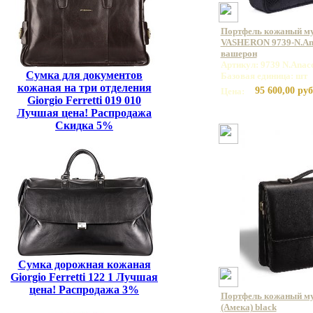
Портфель кожаный м
VASHERON 9739-N.Ana
вашерон
Артикул: 9739 N.Anac
Сумка для документов
Базовая единица: шт
кожаная на три отделения
95 600,00 руб
Цена:
Giorgio Ferretti 019 010
Лучшая цена! Распродажа
Скидка 5%
Сумка дорожная кожаная
Giorgio Ferretti 122 1 Лучшая
цена! Распродажа 3%
Портфель кожаный м
(Амека) black