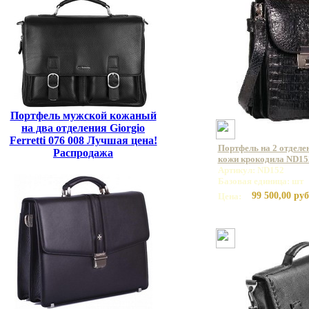
Портфель мужской кожаный
на два отделения Giorgio
Ferretti 076 008 Лучшая цена!
Портфель на 2 отделе
Распродажа
кожи крокодила ND15
Артикул: ND152
Базовая единица: шт
99 500,00 руб
Цена: