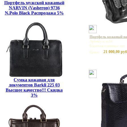
Портфель мужской кожаный
NARVIN (Vasheron) 9736
N.Polo Black Распродажа 5%
Портфель кожаный на 
Артикул: ss34
Базовая единица: шт
21 000,00 руб
Цена:
Сумка кожаная для
документов Barkli 225 03
Высшее качество!!! Скидка
3%