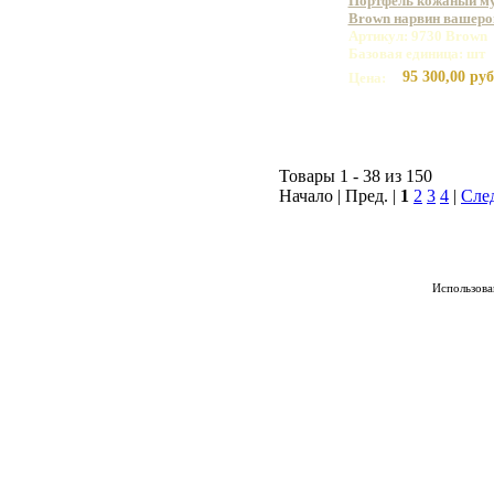
Портфель кожаный му
Brown нарвин вашеро
Артикул: 9730 Brown
Базовая единица: шт
95 300,00 руб
Цена:
Товары 1 - 38 из 150
Начало | Пред. |
1
2
3
4
|
Сле
Использован