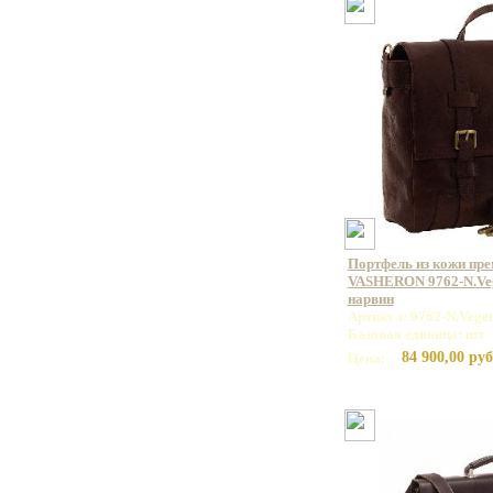
Портфель из кожи пр
VASHERON 9762-N.Veg
нарвин
Артикул: 9762-N.Vege
Базовая единица: шт
84 900,00 руб
Цена: