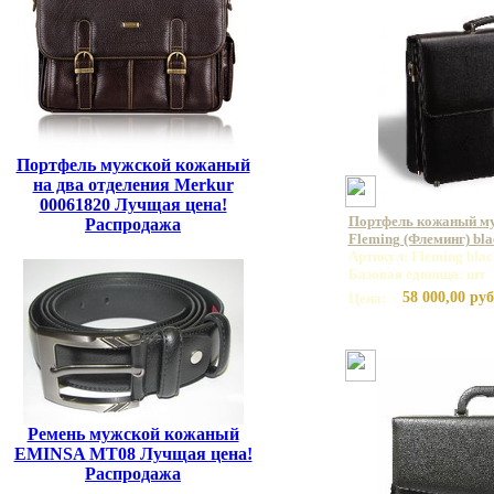
Портфель мужской кожаный
на два отделения Merkur
00061820 Лучщая цена!
Портфель кожаный м
Распродажа
Fleming (Флеминг) bla
Артикул: Fleming blac
Базовая единица: шт
58 000,00 руб
Цена:
Ремень мужской кожаный
EMINSA MT08 Лучщая цена!
Распродажа