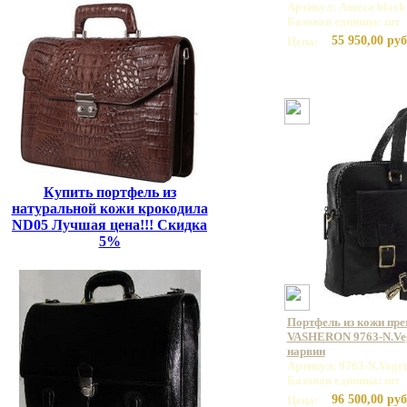
Артикул: Ameca black
Базовая единица: шт
55 950,00 руб
Цена:
Купить портфель из
натуральной кожи крокодила
ND05 Лучшая цена!!! Скидка
5%
Портфель из кожи пр
VASHERON 9763-N.Veg
нарвин
Артикул: 9763-N.Veget
Базовая единица: шт
96 500,00 руб
Цена: