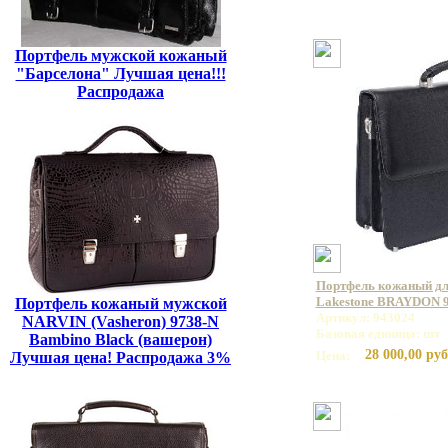
Портфель мужской кожаный
"Барселона" Лучшая цена!!!
Распродажа
Портфель кожаный дл
Lakestone BRAYDON 
Портфель кожаный мужской
Артикул: 943024
NARVIN (Vasheron) 9738-N
Базовая единица: шт
Bambino Black (вашерон)
28 000,00 руб
Цена:
Лучшая цена! Распродажа 3%