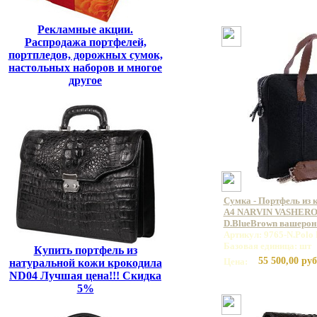
Рекламные акции.
Распродажа портфелей,
портпледов, дорожных сумок,
настольных наборов и многое
другое
Сумка - Портфель из 
А4 NARVIN VASHERON
D.BlueBrown вашерон
Артикул: 9765-N.Polo
Базовая единица: шт
Купить портфель из
55 500,00 руб
Цена:
натуральной кожи крокодила
ND04 Лучшая цена!!! Скидка
5%