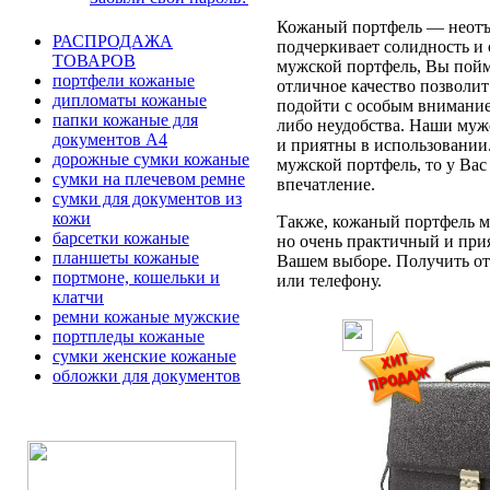
Кожаный портфель — неотъе
РАСПРОДАЖА
подчеркивает солидность и 
ТОВАРОВ
мужской портфель, Вы пойме
портфели кожаные
отличное качество позволит
дипломаты кожаные
подойти с особым вниманием
папки кожаные для
либо неудобства. Наши муж
документов А4
и приятны в использовании
дорожные сумки кожаные
мужской портфель, то у Вас
сумки на плечевом ремне
впечатление.
сумки для документов из
кожи
Также, кожаный портфель мо
барсетки кожаные
но очень практичный и при
планшеты кожаные
Вашем выборе. Получить отв
портмоне, кошельки и
или телефону.
клатчи
ремни кожаные мужские
портпледы кожаные
сумки женские кожаные
обложки для документов