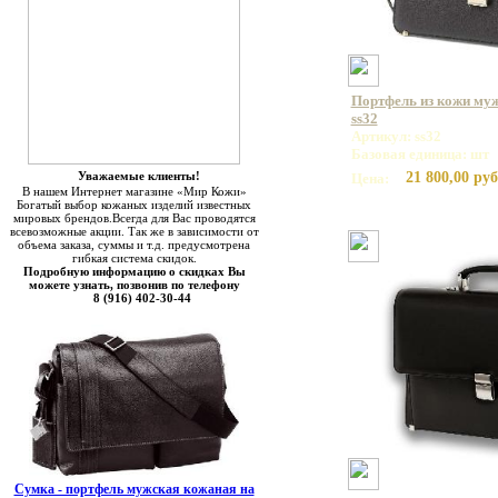
Портфель из кожи муж
ss32
Артикул: ss32
Базовая единица: шт
Уважаемые клиенты!
21 800,00 руб
Цена:
В нашем Интернет магазине «Мир Кожи»
Богатый выбор кожаных изделий известных
мировых брендов.Всегда для Вас проводятся
всевозможные акции. Так же в зависимости от
объема заказа, суммы и т.д. предусмотрена
гибкая система скидок.
Подробную информацию о скидках Вы
можете узнать, позвонив по телефону
8 (916) 402-30-44
Сумка - портфель мужская кожаная на