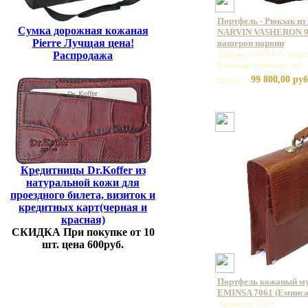
Портфель - Рюкзак из
Сумка дорожная кожаная
NARVIN VASHERON 99
Pierre Лучщая цена!
вашерон нарвин
Артикул: 9764-N.Vege
Распродажа
Базовая единица: шт
99 800,00 руб
Цена:
Кредитницы Dr.Koffer из
натуральной кожи для
проездного билета, визиток и
кредитных карт(черная и
красная)
СКИДКА При покупке от 10
шт. цена 600руб.
Портфель кожаный му
EMINSA 7061 (Еминса
Артикул: 7061