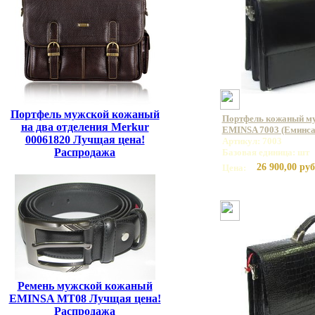
Портфель мужской кожаный
Портфель кожаный му
на два отделения Merkur
EMINSA 7003 (Еминса
00061820 Лучщая цена!
Артикул: 7003
Распродажа
Базовая единица: шт
26 900,00 руб
Цена:
Ремень мужской кожаный
EMINSA MT08 Лучщая цена!
Распродажа