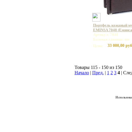
Портфель кожаный му
EMINSA 7048 (Еминса
Артикул: 7048
Базовая единица: шт
33 000,00 руб
Цена:
Товары 115 - 150 из 150
Начало
|
Пред.
|
1
2
3
4
| Сле
Использован