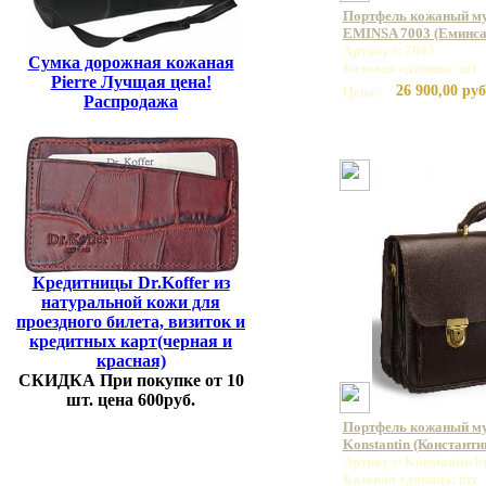
Портфель кожаный му
EMINSA 7003 (Еминса
Артикул: 7003
Сумка дорожная кожаная
Базовая единица: шт
Pierre Лучщая цена!
26 900,00 руб
Цена:
Распродажа
Кредитницы Dr.Koffer из
натуральной кожи для
проездного билета, визиток и
кредитных карт(черная и
красная)
СКИДКА При покупке от 10
шт. цена 600руб.
Портфель кожаный м
Konstantin (Константи
Артикул: Konstantin 
Базовая единица: шт