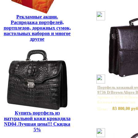
Рекламные акции.
Распродажа портфелей,
портпледов, дорожных сумок,
настольных наборов и многое
другое
Портфель кожаный 
9736 D/Brown Aligro 
Артикул: 9736 D/Brow
Базовая единица: шт
83 800,00 руб
Цена:
Купить портфель из
натуральной кожи крокодила
ND04 Лучшая цена!!! Скидка
5%