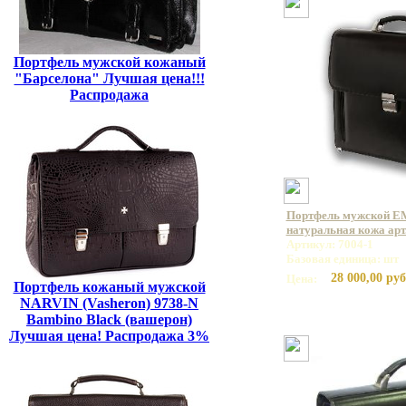
Портфель мужской кожаный
"Барселона" Лучшая цена!!!
Распродажа
Портфель мужской E
натуральная кожа арт
Артикул: 7004-1
Базовая единица: шт
28 000,00 руб
Цена:
Портфель кожаный мужской
NARVIN (Vasheron) 9738-N
Bambino Black (вашерон)
Лучшая цена! Распродажа 3%