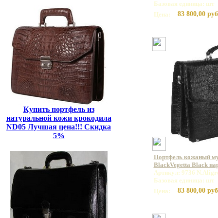
Базовая единица: шт
83 800,00 руб
Цена:
Купить портфель из
натуральной кожи крокодила
ND05 Лучшая цена!!! Скидка
5%
Портфель кожаный му
BlackVegetta Black н
Артикул: 9736 N.Aligr
Базовая единица: шт
83 800,00 руб
Цена: