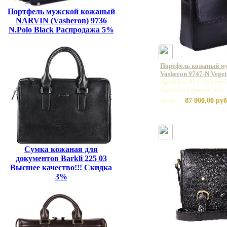
Портфель мужской кожаный
NARVIN (Vasheron) 9736
N.Polo Black Распродажа 5%
Портфель кожаный м
Vasheron 9747-N Veget
Артикул: 9747 N Veget
Базовая единица: шт
87 000,00 руб
Цена:
Сумка кожаная для
документов Barkli 225 03
Высшее качество!!! Скидка
3%