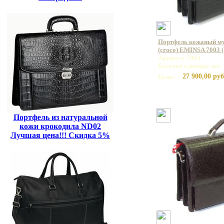
Портфель кожаный му
(croco) EMINSA 7003 
Артикул: 7003
Базовая единица: шт
27 900,00 руб
Цена:
Портфель из натуральной
кожи крокодила ND02
Лучшая цена!!! Скидка 5%