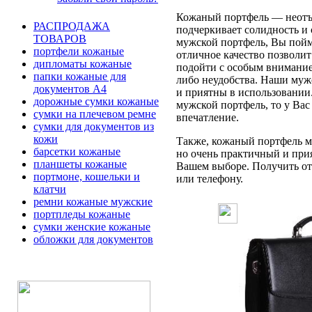
Кожаный портфель — неотъе
РАСПРОДАЖА
подчеркивает солидность и 
ТОВАРОВ
мужской портфель, Вы пойме
портфели кожаные
отличное качество позволит
дипломаты кожаные
подойти с особым вниманием
папки кожаные для
либо неудобства. Наши муж
документов А4
и приятны в использовании
дорожные сумки кожаные
мужской портфель, то у Вас
сумки на плечевом ремне
впечатление.
сумки для документов из
кожи
Также, кожаный портфель мо
барсетки кожаные
но очень практичный и при
планшеты кожаные
Вашем выборе. Получить отв
портмоне, кошельки и
или телефону.
клатчи
ремни кожаные мужские
портпледы кожаные
сумки женские кожаные
обложки для документов