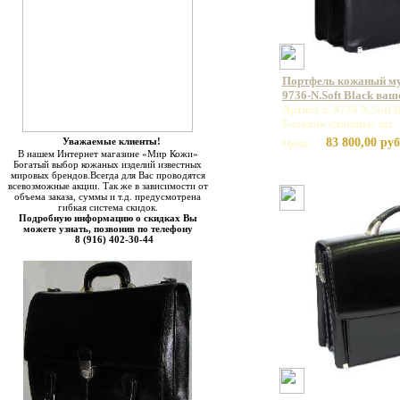
Портфель кожаный 
9736-N.Soft Black ваш
Артикул: 9736 N.Soft 
Базовая единица: шт
Уважаемые клиенты!
83 800,00 руб
Цена:
В нашем Интернет магазине «Мир Кожи»
Богатый выбор кожаных изделий известных
мировых брендов.Всегда для Вас проводятся
всевозможные акции. Так же в зависимости от
объема заказа, суммы и т.д. предусмотрена
гибкая система скидок.
Подробную информацию о скидках Вы
можете узнать, позвонив по телефону
8 (916) 402-30-44