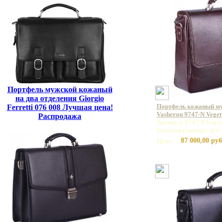
Портфель мужской кожаный
на два отделения Giorgio
Портфель кожаный м
Ferretti 076 008 Лучшая цена!
Vasheron 9747-N Vege
Распродажа
Артикул: 9747 N Vege
Базовая единица: шт
87 000,00 руб
Цена: