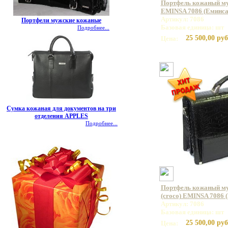
Портфель кожаный му
EMINSA 7086 (Еминса
Артикул: 7086
Портфели мужские кожаные
Базовая единица: шт
Подробнее...
25 500,00 руб
Цена:
Сумка кожаная для документов на три
отделения APPLES
Подробнее...
Портфель кожаный му
(croco) EMINSA 7086 
Артикул: 7086
Базовая единица: шт
25 500,00 руб
Цена: