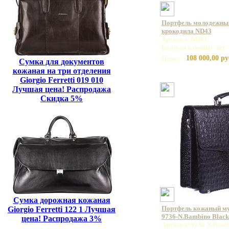
Портфель молодежный
крокодила ND43
Артикул: ND43
Базовая единица: шт
108 000,00 ру
Цена:
Сумка для документов
кожаная на три отделения
Giorgio Ferretti 019 010
Лучшая цена! Распродажа
Скидка 5%
Сумка дорожная кожаная
Портфель кожаный 
Giorgio Ferretti 122 1 Лучшая
9736-N.Bambino Blac
цена! Распродажа 3%
Артикул: 9736 N.Bamb