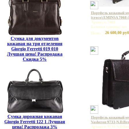
Портфель кожаный му
(croco) EMINSA 7068 
Артикул: 7068
Базовая единица: шт
26 600,00 руб
Цена:
Сумка для документов
кожаная на три отделения
Giorgio Ferretti 019 010
Лучшая цена! Распродажа
Скидка 5%
Сумка дорожная кожаная
Портфель кожаный м
Giorgio Ferretti 122 1 Лучшая
Vasheron 9733-N.D.Br
цена! Распродажа 3%
Артикул: 9733 N.D.Br