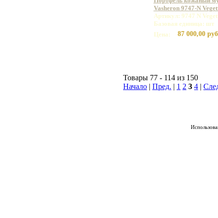
Портфель кожаный м
Vasheron 9747-N Vege
Артикул: 9747 N Vege
Базовая единица: шт
87 000,00 руб
Цена:
Товары 77 - 114 из 150
Начало
|
Пред.
|
1
2
3
4
|
Сле
Использован