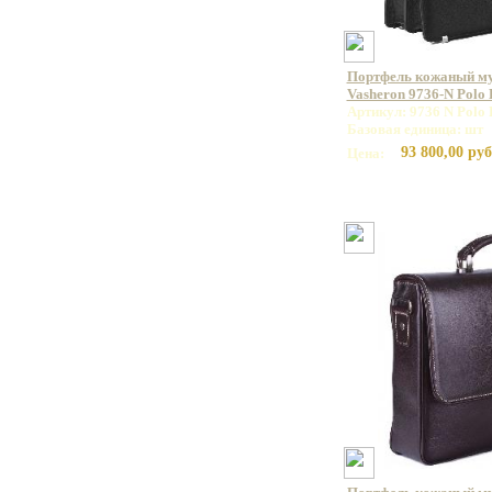
Портфель кожаный м
Vasheron 9736-N Polo
Артикул: 9736 N Polo 
Базовая единица: шт
93 800,00 руб
Цена: