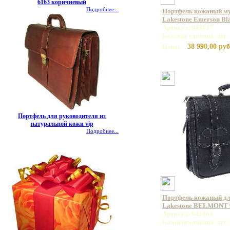
6163 коричневый
Подробнее...
Портфель кожаный му
Lakestone Emerson Bl
Артикул: 943027
Базовая единица: шт
38 990,00 руб
Цена:
Портфель для руководителя из
натуральной кожи vip
Подробнее...
Портфель кожаный дл
Lakestone BELMONT 
Артикул: 943064
Базовая единица: шт