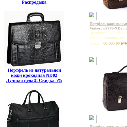
Распродажа
Портфель кожаный м
Vasheron 9738-N Bamb
Артикул: 9738 N Bamb
Базовая единица: шт
86 000,00 руб
Цена:
Портфель из натуральной
кожи крокодила ND02
Лучшая цена!!! Скидка 5%
Портфель кожаный м