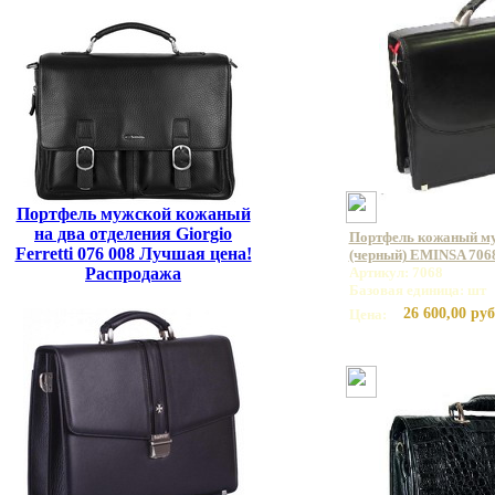
Портфель мужской кожаный
на два отделения Giorgio
Портфель кожаный му
Ferretti 076 008 Лучшая цена!
(черный) EMINSA 7068
Распродажа
Артикул: 7068
Базовая единица: шт
26 600,00 руб
Цена: