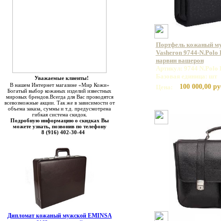
Портфель кожаный м
Vasheron 9744-N.Polo 
нарвин вашерон
Артикул: 9744 N.Polo 
Базовая единица: шт
Уважаемые клиенты!
В нашем Интернет магазине «Мир Кожи»
100 000,00 ру
Цена:
Богатый выбор кожаных изделий известных
мировых брендов.Всегда для Вас проводятся
всевозможные акции. Так же в зависимости от
объема заказа, суммы и т.д. предусмотрена
гибкая система скидок.
Подробную информацию о скидках Вы
можете узнать, позвонив по телефону
8 (916) 402-30-44
Дипломат кожаный мужской EMINSA