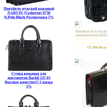
Портфель мужской кожаный
NARVIN (Vasheron) 9736
N.Polo Black Распродажа 5%
Портфель на 2 отделе
кожи крокодила RO13
Артикул: RO139
Базовая единица: шт
125 000,00 ру
Цена:
Сумка кожаная для
документов Barkli 225 03
Высшее качество!!! Скидка
3%