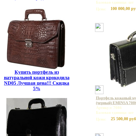
Базовая единица: шт
100 000,00 ру
Цена:
Купить портфель из
натуральной кожи крокодила
ND05 Лучшая цена!!! Скидка
5%
Портфель кожаный му
(черный) EMINSA 7086
Артикул: 7086
Базовая единица: шт
25 500,00 руб
Цена: