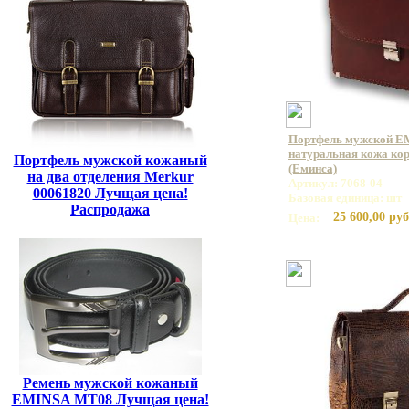
Портфель мужской E
натуральная кожа кор
Портфель мужской кожаный
(Еминса)
на два отделения Merkur
Артикул: 7068-04
00061820 Лучщая цена!
Базовая единица: шт
Распродажа
25 600,00 руб
Цена:
Ремень мужской кожаный
EMINSA MT08 Лучщая цена!