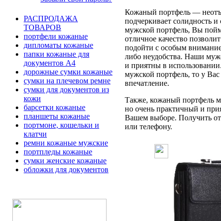
Кожаный портфель — неотъе
РАСПРОДАЖА
подчеркивает солидность и 
ТОВАРОВ
мужской портфель, Вы пойме
портфели кожаные
отличное качество позволит
дипломаты кожаные
подойти с особым вниманием
папки кожаные для
либо неудобства. Наши муж
документов А4
и приятны в использовании
дорожные сумки кожаные
мужской портфель, то у Вас
сумки на плечевом ремне
впечатление.
сумки для документов из
кожи
Также, кожаный портфель мо
барсетки кожаные
но очень практичный и при
планшеты кожаные
Вашем выборе. Получить отв
портмоне, кошельки и
или телефону.
клатчи
ремни кожаные мужские
портпледы кожаные
сумки женские кожаные
обложки для документов