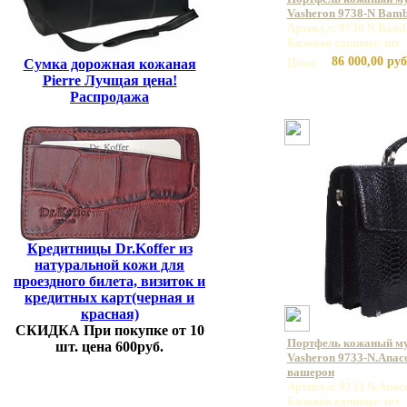
Vasheron 9738-N Bamb
Артикул: 9738 N Bamb
Базовая единица: шт
86 000,00 руб
Цена:
Сумка дорожная кожаная
Pierre Лучщая цена!
Распродажа
Кредитницы Dr.Koffer из
натуральной кожи для
проездного билета, визиток и
кредитных карт(черная и
красная)
СКИДКА При покупке от 10
Портфель кожаный м
шт. цена 600руб.
Vasheron 9733-N.Anac
вашерон
Артикул: 9733 N.Anac
Базовая единица: шт