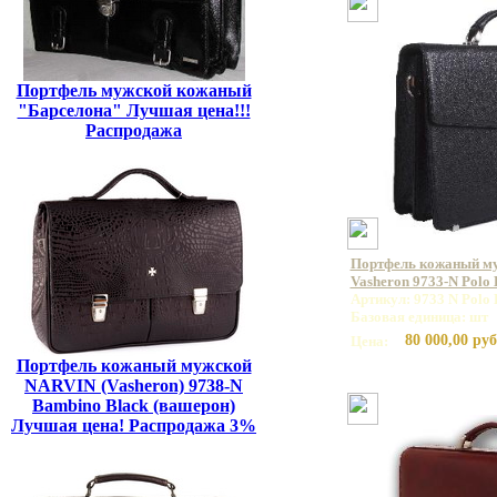
Портфель мужской кожаный
"Барселона" Лучшая цена!!!
Распродажа
Портфель кожаный м
Vasheron 9733-N Polo
Артикул: 9733 N Polo 
Базовая единица: шт
80 000,00 руб
Цена:
Портфель кожаный мужской
NARVIN (Vasheron) 9738-N
Bambino Black (вашерон)
Лучшая цена! Распродажа 3%