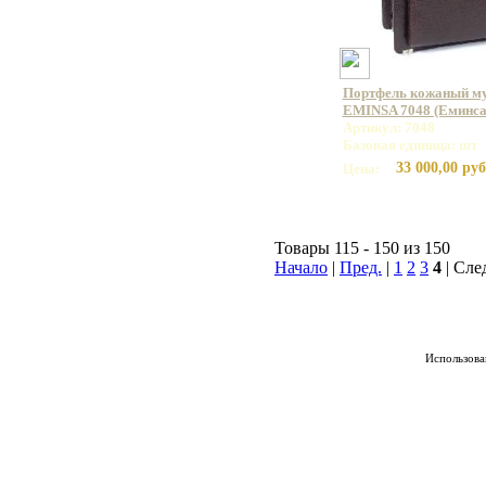
Портфель кожаный му
EMINSA 7048 (Еминса
Артикул: 7048
Базовая единица: шт
33 000,00 руб
Цена:
Товары 115 - 150 из 150
Начало
|
Пред.
|
1
2
3
4
| Сле
Использован