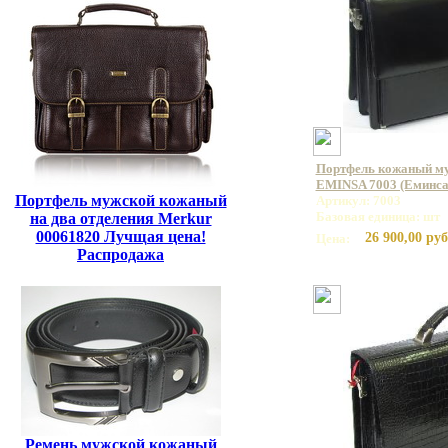
Портфель кожаный му
EMINSA 7003 (Еминса
Портфель мужской кожаный
Артикул: 7003
Базовая единица: шт
на два отделения Merkur
00061820 Лучщая цена!
26 900,00 руб
Цена:
Распродажа
Ремень мужской кожаный