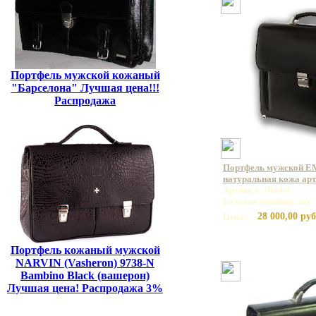
Портфель мужской кожаный
"Барселона" Лучшая цена!!!
Распродажа
Портфель мужской E
натуральная кожа арт
Артикул: 7004-1
Базовая единица: шт
28 000,00 руб
Цена:
Портфель кожаный мужской
NARVIN (Vasheron) 9738-N
Bambino Black (вашерон)
Лучшая цена! Распродажа 3%