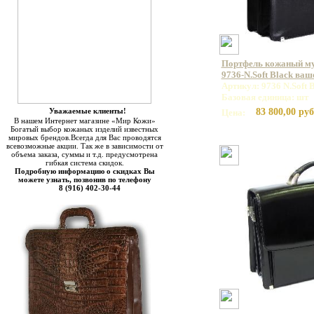
Портфель кожаный 
9736-N.Soft Black ваш
Артикул: 9736 N.Soft 
Базовая единица: шт
Уважаемые клиенты!
83 800,00 руб
Цена:
В нашем Интернет магазине «Мир Кожи»
Богатый выбор кожаных изделий известных
мировых брендов.Всегда для Вас проводятся
всевозможные акции. Так же в зависимости от
объема заказа, суммы и т.д. предусмотрена
гибкая система скидок.
Подробную информацию о скидках Вы
можете узнать, позвонив по телефону
8 (916) 402-30-44