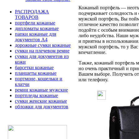
Кожаный портфель — неотъе
РАСПРОДАЖА
подчеркивает солидность и 
ТОВАРОВ
мужской портфель, Вы пойме
портфели кожаные
отличное качество позволит
дипломаты кожаные
подойти с особым вниманием
папки кожаные для
либо неудобства. Наши муж
документов А4
и приятны в использовании
дорожные сумки кожаные
мужской портфель, то у Вас
сумки на плечевом ремне
впечатление.
сумки для документов из
кожи
Также, кожаный портфель мо
барсетки кожаные
но очень практичный и при
планшеты кожаные
Вашем выборе. Получить отв
портмоне, кошельки и
или телефону.
клатчи
ремни кожаные мужские
портпледы кожаные
сумки женские кожаные
обложки для документов