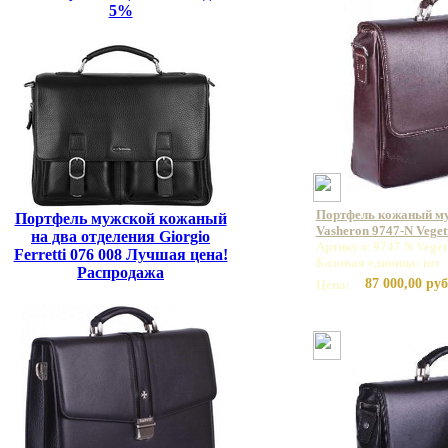
5%
Портфель кожаный м
Портфель мужской кожаный
Vasheron 9747-N Vege
на два отделения Giorgio
Артикул: 9747 N Vege
Ferretti 076 008 Лучшая цена!
Базовая единица: шт
Распродажа
87 000,00 руб
Цена: