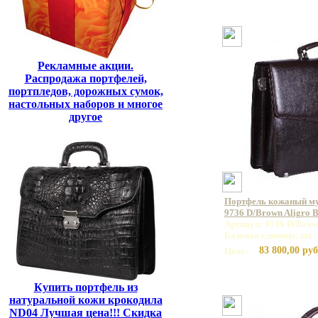
Рекламные акции.
Распродажа портфелей,
портпледов, дорожных сумок,
настольных наборов и многое
другое
Портфель кожаный 
9736 D/Brown Aligro 
Артикул: 9736 D/Brow
Базовая единица: шт
83 800,00 руб
Цена:
Купить портфель из
натуральной кожи крокодила
ND04 Лучшая цена!!! Скидка