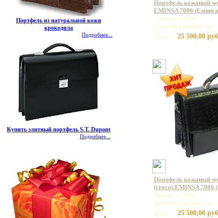
Портфель кожаный му
EMINSA 7086 (Еминса
Артикул: 7086
Портфель из натуральной кожи
Базовая единица: шт
крокодила
Подробнее...
25 500,00 руб
Цена:
Купить элитный портфель S.T. Dupont
Подробнее...
Портфель кожаный му
(croco) EMINSA 7086 
Артикул: 7086
Базовая единица: шт
25 500,00 руб
Цена: