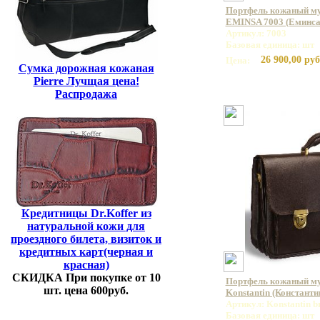
Портфель кожаный му
EMINSA 7003 (Еминса
Артикул: 7003
Базовая единица: шт
26 900,00 руб
Цена:
Сумка дорожная кожаная
Pierre Лучщая цена!
Распродажа
Кредитницы Dr.Koffer из
натуральной кожи для
проездного билета, визиток и
кредитных карт(черная и
красная)
СКИДКА При покупке от 10
Портфель кожаный м
шт. цена 600руб.
Konstantin (Константи
Артикул: Konstantin 
Базовая единица: шт