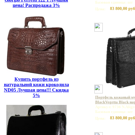
Базовая единица: шт
цена! Распродажа 3%
83 800,00 руб
Цена:
Купить портфель из
натуральной кожи крокодила
ND05 Лучшая цена!!! Скидка
5%
Портфель кожаный му
BlackVegetta Black н
Артикул: 9736 N.Aligr
Базовая единица: шт
83 800,00 руб
Цена: