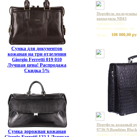
Портфель молодежный
крокодила ND43
Артикул: ND43
Базовая единица: шт
108 000,00 ру
Цена:
Сумка для документов
кожаная на три отделения
Giorgio Ferretti 019 010
Лучшая цена! Распродажа
Скидка 5%
Портфель кожаный 
9736-N.Bambino Blac
Сумка дорожная кожаная
Артикул: 9736 N.Bamb
Giorgio Ferretti 122 1 Лучшая