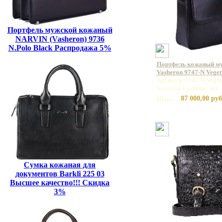
Портфель мужской кожаный
NARVIN (Vasheron) 9736
N.Polo Black Распродажа 5%
Портфель кожаный м
Vasheron 9747-N Veget
Артикул: 9747 N Veget
Базовая единица: шт
87 000,00 руб
Цена:
Сумка кожаная для
документов Barkli 225 03
Высшее качество!!! Скидка
3%