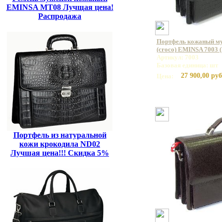
EMINSA MT08 Лучщая цена!
Распродажа
Портфель кожаный му
(croco) EMINSA 7003 
Артикул: 7003
Базовая единица: шт
27 900,00 руб
Цена:
Портфель из натуральной
кожи крокодила ND02
Лучшая цена!!! Скидка 5%