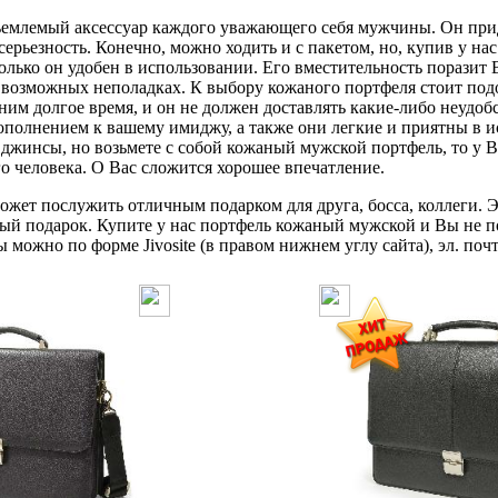
млемый аксессуар каждого уважающего себя мужчины. Он прид
серьезность. Конечно, можно ходить и с пакетом, но, купив у н
олько он удобен в использовании. Его вместительность поразит В
о возможных неполадках. К выбору кожаного портфеля стоит по
 ним долгое время, и он не должен доставлять какие-либо неудо
ополнением к вашему имиджу, а также они легкие и приятны в и
джинсы, но возьмете с собой кожаный мужской портфель, то у В
го человека. О Вас сложится хорошее впечатление.
жет послужить отличным подарком для друга, босса, коллеги. Э
ый подарок. Купите у нас портфель кожаный мужской и Вы не п
можно по форме Jivosite (в правом нижнем углу сайта), эл. почт