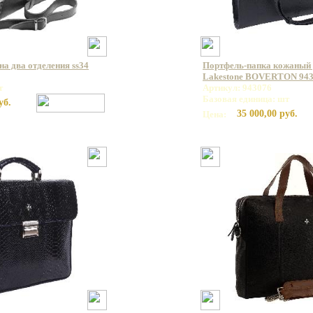
а два отделения ss34
Портфель-папка кожаный 
Lakestone BOVERTON 94
т
Артикул: 943076
Базовая единица: шт
уб.
35 000,00 руб.
Цена: