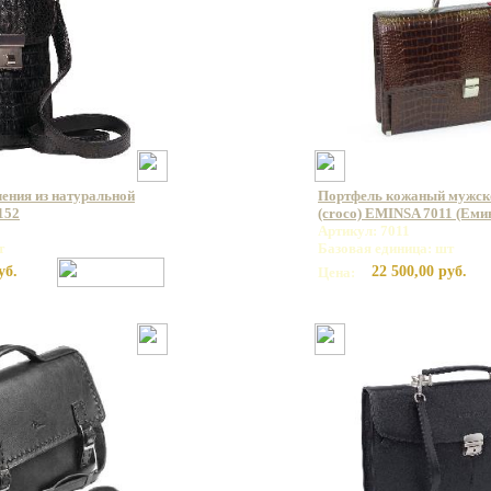
ления из натуральной
Портфель кожаный мужско
152
(croco) EMINSA 7011 (Еми
Артикул: 7011
т
Базовая единица: шт
уб.
22 500,00 руб.
Цена: