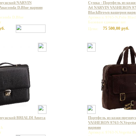
 мужской NARVIN
Сумка - Портфель из кожи
naconda D.Blue нарвин
А4 NARVIN VASHERON 976
BlackBrown вашерон нарв
aconda D.Blue
Артикул: 9765-N.Polo Bla
т
Базовая единица: шт
уб.
75 500,00 руб.
Цена:
 мужской BRIALDI Ameca
Портфель из кожи премиу
VASHERON 9763-N.Vegett
ck
нарвин
т
Артикул: 9763-N.Vegetta 