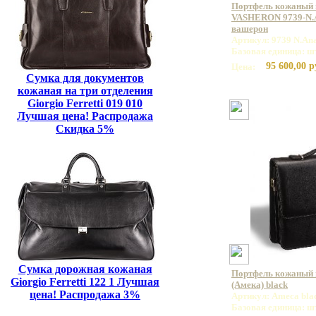
Портфель кожаный
VASHERON 9739-N.A
вашерон
Артикул: 9739 N.An
Базовая единица: ш
95 600,00 р
Цена:
Сумка для документов
кожаная на три отделения
Giorgio Ferretti 019 010
Лучшая цена! Распродажа
Скидка 5%
Сумка дорожная кожаная
Портфель кожаный
Giorgio Ferretti 122 1 Лучшая
(Амека) black
цена! Распродажа 3%
Артикул: Ameca bla
Базовая единица: ш