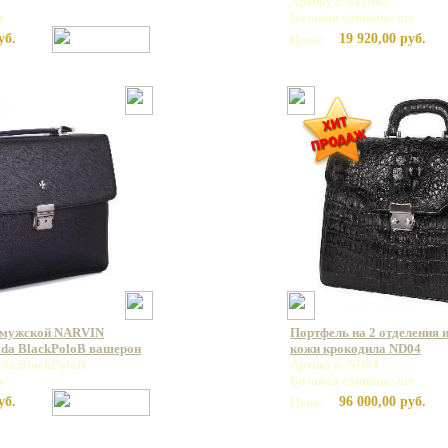
Артикул: 941002
т
Базовая единица: шт
уб.
19 920,00 руб.
Цена:
 мужской NARVIN
Портфель на 2 отделения 
ada BlackPoloB вашерон
кожи крокодила ND04
ada BlackPoloB
Артикул: ND04
т
Базовая единица: шт
уб.
96 000,00 руб.
Цена: