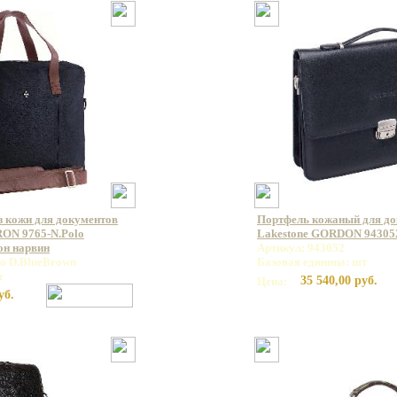
з кожи для документов
Портфель кожаный для д
ON 9765-N.Polo
Lakestone GORDON 94305
он нарвин
Артикул: 943052
lo D.BlueBrown
Базовая единица: шт
т
35 540,00 руб.
Цена:
уб.