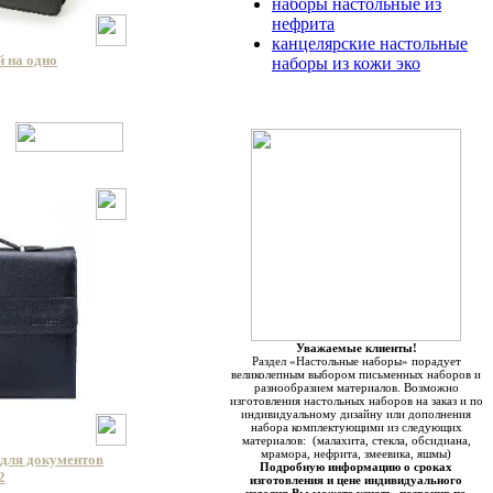
наборы настольные из
нефрита
канцелярские настольные
 на одно
наборы из кожи эко
Уважаемые клиенты!
Раздел «Настольные наборы» порадует
великолепным выбором письменных наборов и
разнообразием материалов. Возможно
изготовления настольных наборов на заказ и по
индивидуальному дизайну или дополнения
набора комплектующими из следующих
материалов: (малахита, стекла, обсидиана,
мрамора, нефрита, змеевика, яшмы)
для документов
Подробную информацию о сроках
2
изготовления и цене индивидуального