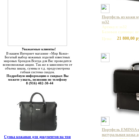
Портфель из кожи м
ss32
Артикул: ss32
Базовая единица: ш
21 800,00 р
Цена:
Уважаемые клиенты!
В нашем Интернет магазине «Мир Кожи»
Богатый выбор кожаных изделий известных
мировых брендов.Всегда для Вас проводятся
всевозможные акции. Так же в зависимости от
объема заказа, суммы и т.д. предусмотрена
гибкая система скидок.
Подробную информацию о скидках Вы
можете узнать, позвонив по телефону
8 (916) 402-30-44
Портфель EMINSA 
натуральная кожа ар
Сумка кожаная для документов на три