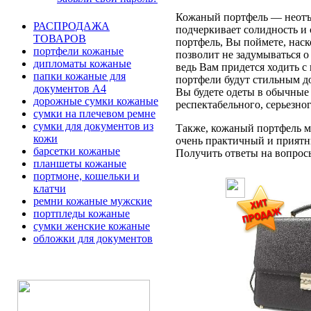
Кожаный портфель — неотъе
РАСПРОДАЖА
подчеркивает солидность и 
ТОВАРОВ
портфель, Вы поймете, наск
портфели кожаные
позволит не задумываться 
дипломаты кожаные
ведь Вам придется ходить с
папки кожаные для
портфели будут стильным д
документов А4
Вы будете одеты в обычные 
дорожные сумки кожаные
респектабельного, серьезно
сумки на плечевом ремне
сумки для документов из
Также, кожаный портфель мо
кожи
очень практичный и приятн
барсетки кожаные
Получить ответы на вопросы 
планшеты кожаные
портмоне, кошельки и
клатчи
ремни кожаные мужские
портпледы кожаные
сумки женские кожаные
обложки для документов