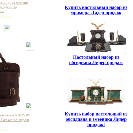
 для документов
Купить настольный набор из
5-N.Polo
ин
мрамора Лидер продаж
ckBrown
Настольный набор из
обсидиана Лидер продаж
Купить набор настольный из
м класса NARVIN
обсидиана и змеевика Лидер
a Brown вашерон
продаж!
Brown