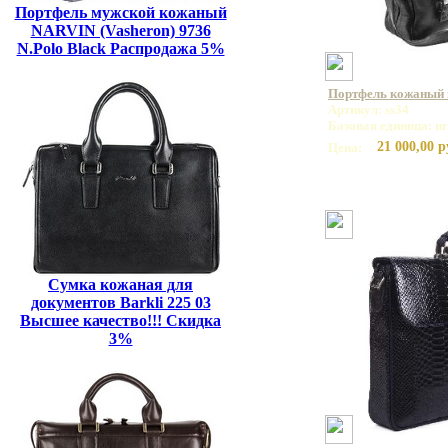
Портфель мужской кожаный
NARVIN (Vasheron) 9736
N.Polo Black Распродажа 5%
Портфель кожаный н
Артикул: ss34
Базовая единица: ш
21 000,00 р
Цена:
Сумка кожаная для
документов Barkli 225 03
Высшее качество!!! Скидка
3%