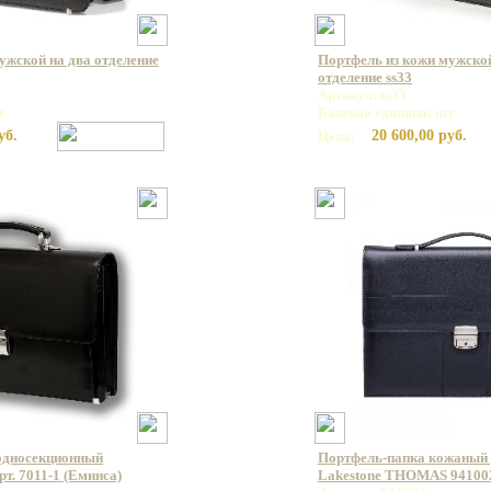
ужской на два отделение
Портфель из кожи мужской
отделение ss33
Артикул: ss33
т
Базовая единица: шт
уб.
20 600,00 руб.
Цена:
односекционный
Портфель-папка кожаный 
т. 7011-1 (Еминса)
Lakestone THOMAS 94100