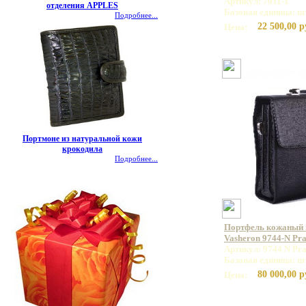
Артикул: 7011-1
отделения APPLES
Базовая единица: ш
Подробнее...
22 500,00 р
Цена:
Портмоне из натуральной кожи
крокодила
Подробнее...
Портфель кожаный
Vasheron 9744-N Pr
Артикул: 9744 N Pr
Базовая единица: ш
80 000,00 р
Цена: