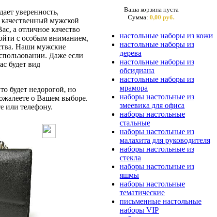
Ваша корзина пуста
ает уверенность,
Сумма:
0,00 руб.
ас качественный мужской
ас, а отличное качество
настольные наборы из кожи
дойти с особым вниманием,
настольные наборы из
бства. Наши мужские
дерева
спользовании. Даже если
настольные наборы из
ас будет вид
обсидиана
настольные наборы из
мрамора
то будет недорогой, но
наборы настольные из
ожалеете о Вашем выборе.
змеевика для офиса
е или телефону.
наборы настольные
стальные
наборы настольные из
малахита для руководителя
наборы настольные из
стекла
наборы настольные из
яшмы
наборы настольные
тематические
письменные настольные
наборы VIP