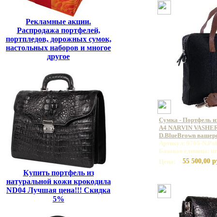
Рекламные акции.
Распродажа портфелей,
портпледов, дорожных сумок,
настольных наборов и многое
другое
Сумка - Портфель и
А4 NARVIN VASHER
D.BlueBrown вашер
Артикул: 9765-N.Po
Базовая единица: ш
55 500,00 р
Цена:
Купить портфель из
натуральной кожи крокодила
ND04 Лучшая цена!!! Скидка
5%