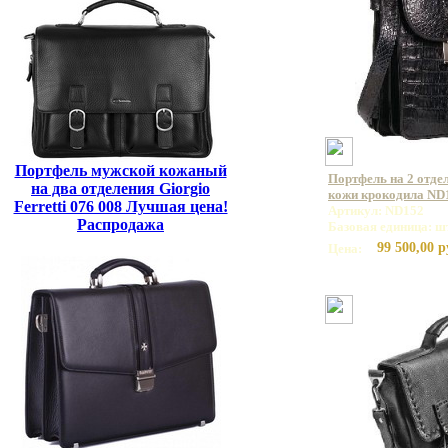
Портфель мужской кожаный
Портфель на 2 отде
на два отделения Giorgio
кожи крокодила ND
Ferretti 076 008 Лучшая цена!
Артикул: ND152
Распродажа
Базовая единица: ш
99 500,00 р
Цена: