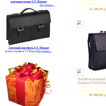
Артикул: 7011-1
плечевом ремне S.T. Dupont
Базовая единица: ш
Подробнее...
22 500,00 р
Цена:
Элитный портфель S.T. Dupont
купить портфель S.T.Dupont
Подробнее...
Портфель кожаный
Vasheron 9744-N Pr
Артикул: 9744 N Pr
Базовая единица: ш
80 000,00 р
Цена: