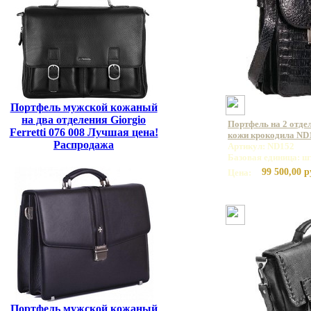
Портфель мужской кожаный
на два отделения Giorgio
Портфель на 2 отде
Ferretti 076 008 Лучшая цена!
кожи крокодила ND
Распродажа
Артикул: ND152
Базовая единица: ш
99 500,00 р
Цена:
Портфель мужской кожаный