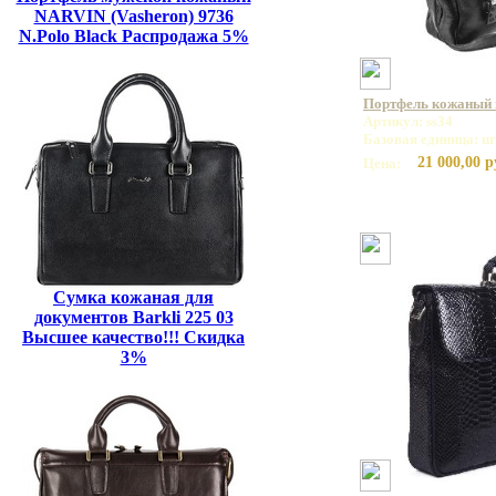
NARVIN (Vasheron) 9736
N.Polo Black Распродажа 5%
Портфель кожаный н
Артикул: ss34
Базовая единица: ш
21 000,00 р
Цена:
Сумка кожаная для
документов Barkli 225 03
Высшее качество!!! Скидка
3%