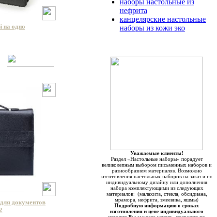
наборы настольные из
нефрита
канцелярские настольные
 на одно
наборы из кожи эко
Уважаемые клиенты!
Раздел «Настольные наборы» порадует
великолепным выбором письменных наборов и
разнообразием материалов. Возможно
изготовления настольных наборов на заказ и по
индивидуальному дизайну или дополнения
набора комплектующими из следующих
материалов: (малахита, стекла, обсидиана,
мрамора, нефрита, змеевика, яшмы)
для документов
Подробную информацию о сроках
2
изготовления и цене индивидуального