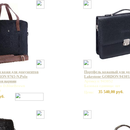
з кожи для документов
Портфель кожаный для д
ON 9765-N.Polo
Lakestone GORDON 94305
он нарвин
Артикул: 943052
lo D.BlueBrown
Базовая единица: шт
т
35 540,00 руб.
Цена:
уб.