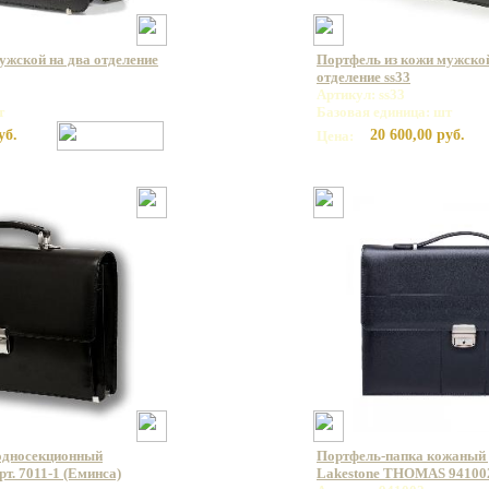
ужской на два отделение
Портфель из кожи мужской
отделение ss33
Артикул: ss33
т
Базовая единица: шт
уб.
20 600,00 руб.
Цена:
односекционный
Портфель-папка кожаный 
т. 7011-1 (Еминса)
Lakestone THOMAS 94100