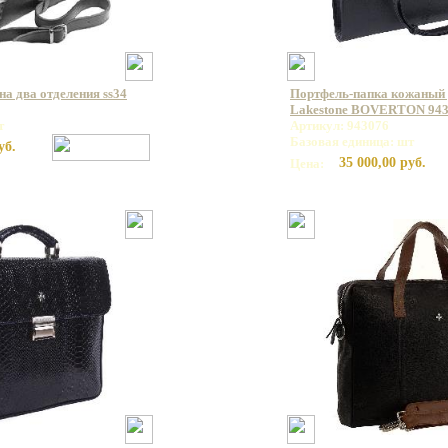
а два отделения ss34
Портфель-папка кожаный 
Lakestone BOVERTON 94
т
Артикул: 943076
Базовая единица: шт
уб.
35 000,00 руб.
Цена: