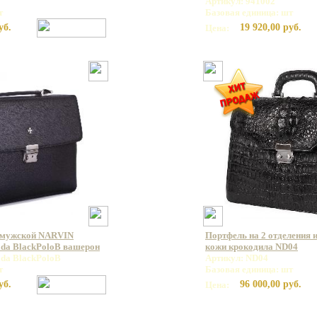
Артикул: 941002
т
Базовая единица: шт
уб.
19 920,00 руб.
Цена:
 мужской NARVIN
Портфель на 2 отделения 
ada BlackPoloB вашерон
кожи крокодила ND04
ada BlackPoloB
Артикул: ND04
т
Базовая единица: шт
уб.
96 000,00 руб.
Цена: