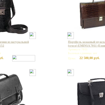
ления из натуральной
Портфель кожаный мужско
152
(croco) EMINSA 7011 (Еми
Артикул: 7011
т
Базовая единица: шт
уб.
22 500,00 руб.
Цена: