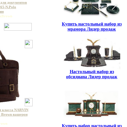
 для документов
5-N.Polo
ин
ckBrown
Купить настольный набор из
мрамора Лидер продаж
Настольный набор из
обсидиана Лидер продаж
м класса NARVIN
a Brown вашерон
Brown
Купить набор настольный из