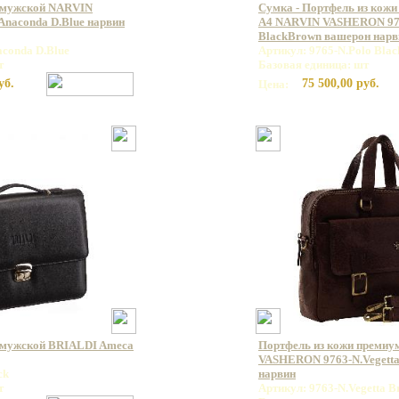
 мужской NARVIN
Сумка - Портфель из кожи
naconda D.Blue нарвин
А4 NARVIN VASHERON 976
BlackBrown вашерон нарв
aconda D.Blue
Артикул: 9765-N.Polo Bla
т
Базовая единица: шт
уб.
75 500,00 руб.
Цена:
 мужской BRIALDI Ameca
Портфель из кожи премиу
VASHERON 9763-N.Vegett
ck
нарвин
т
Артикул: 9763-N.Vegetta 