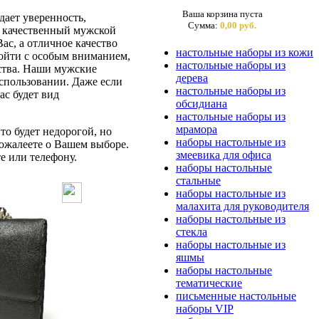
Ваша корзина пуста
ает уверенность,
Сумма:
0,00 руб.
ас качественный мужской
ас, а отличное качество
настольные наборы из кожи
дойти с особым вниманием,
настольные наборы из
бства. Наши мужские
дерева
спользовании. Даже если
настольные наборы из
ас будет вид
обсидиана
настольные наборы из
мрамора
то будет недорогой, но
наборы настольные из
ожалеете о Вашем выборе.
змеевика для офиса
е или телефону.
наборы настольные
стальные
наборы настольные из
малахита для руководителя
наборы настольные из
стекла
наборы настольные из
яшмы
наборы настольные
тематические
письменные настольные
наборы VIP