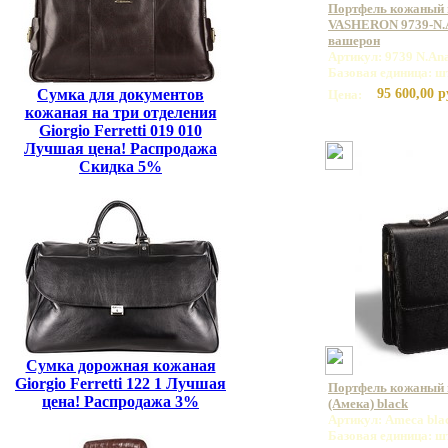
Портфель кожаный
VASHERON 9739-N.A
вашерон
Артикул: 9739 N.An
Базовая единица: ш
Сумка для документов
95 600,00 р
Цена:
кожаная на три отделения
Giorgio Ferretti 019 010
Лучшая цена! Распродажа
Скидка 5%
Сумка дорожная кожаная
Giorgio Ferretti 122 1 Лучшая
Портфель кожаный
цена! Распродажа 3%
(Амека) black
Артикул: Ameca bla
Базовая единица: ш