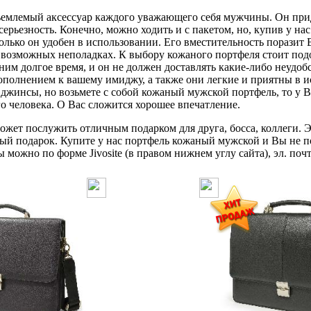
млемый аксессуар каждого уважающего себя мужчины. Он прид
серьезность. Конечно, можно ходить и с пакетом, но, купив у н
олько он удобен в использовании. Его вместительность поразит В
о возможных неполадках. К выбору кожаного портфеля стоит по
 ним долгое время, и он не должен доставлять какие-либо неудо
ополнением к вашему имиджу, а также они легкие и приятны в и
джинсы, но возьмете с собой кожаный мужской портфель, то у В
го человека. О Вас сложится хорошее впечатление.
жет послужить отличным подарком для друга, босса, коллеги. Э
ый подарок. Купите у нас портфель кожаный мужской и Вы не п
можно по форме Jivosite (в правом нижнем углу сайта), эл. почт