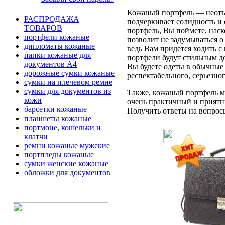
Кожаный портфель — неотъе
РАСПРОДАЖА
подчеркивает солидность и 
ТОВАРОВ
портфель, Вы поймете, наск
портфели кожаные
позволит не задумываться 
дипломаты кожаные
ведь Вам придется ходить с
папки кожаные для
портфели будут стильным д
документов А4
Вы будете одеты в обычные 
дорожные сумки кожаные
респектабельного, серьезно
сумки на плечевом ремне
сумки для документов из
Также, кожаный портфель мо
кожи
очень практичный и приятн
барсетки кожаные
Получить ответы на вопросы 
планшеты кожаные
портмоне, кошельки и
клатчи
ремни кожаные мужские
портпледы кожаные
сумки женские кожаные
обложки для документов