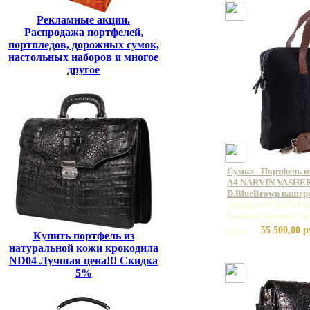
Рекламные акции.
Распродажа портфелей,
портпледов, дорожных сумок,
настольных наборов и многое
другое
Сумка - Портфель и
А4 NARVIN VASHER
D.BlueBrown вашер
Артикул: 9765-N.Po
Базовая единица: ш
55 500,00 р
Цена:
Купить портфель из
натуральной кожи крокодила
ND04 Лучшая цена!!! Скидка
5%