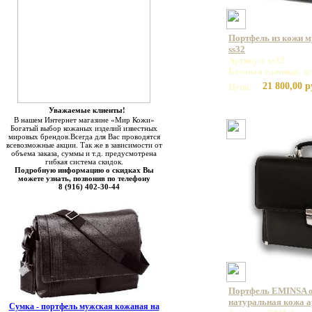
Портфель из кожи м
ss32
Артикул: ss32
Базовая единица: ш
21 800,00 р
Цена:
Уважаемые клиенты!
В нашем Интернет магазине «Мир Кожи»
Богатый выбор кожаных изделий известных
мировых брендов.Всегда для Вас проводятся
всевозможные акции. Так же в зависимости от
объема заказа, суммы и т.д. предусмотрена
гибкая система скидок.
Подробную информацию о скидках Вы
можете узнать, позвонив по телефону
8 (916) 402-30-44
Портфель EMINSA 
натуральная кожа ар
Сумка - портфель мужская кожаная на