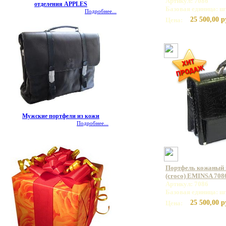
Артикул: 7086
отделения APPLES
Базовая единица: ш
Подробнее...
25 500,00 р
Цена:
Мужские портфели из кожи
Подробнее...
Портфель кожаный 
(croco) EMINSA 708
Артикул: 7086
Базовая единица: ш
25 500,00 р
Цена: