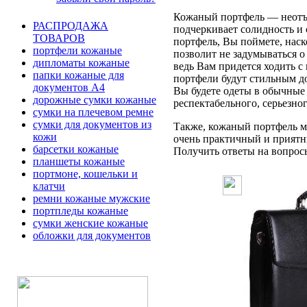
Кожаный портфель — неотъе
РАСПРОДАЖА
подчеркивает солидность и 
ТОВАРОВ
портфель, Вы поймете, наск
портфели кожаные
позволит не задумываться 
дипломаты кожаные
ведь Вам придется ходить с
папки кожаные для
портфели будут стильным д
документов А4
Вы будете одеты в обычные 
дорожные сумки кожаные
респектабельного, серьезно
сумки на плечевом ремне
сумки для документов из
Также, кожаный портфель мо
кожи
очень практичный и приятн
барсетки кожаные
Получить ответы на вопросы 
планшеты кожаные
портмоне, кошельки и
клатчи
ремни кожаные мужские
портпледы кожаные
сумки женские кожаные
обложки для документов