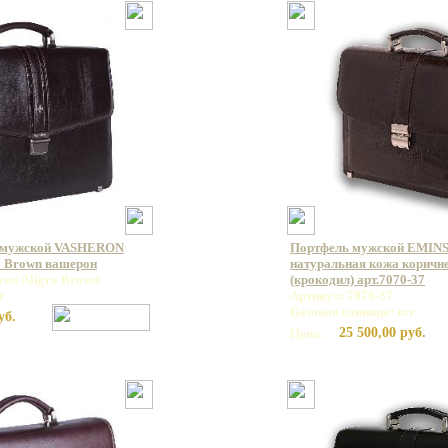
 мужской VASHERON
Портфель мужской EMINS
o Brown вашерон
натуральная кожа коричн
own Aligro Brown
(крокодил) арт.7070-37
т
Артикул: 7070-37
Базовая единица: шт
уб.
25 500,00 руб.
Цена: