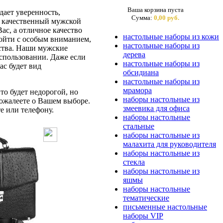
Ваша корзина пуста
ает уверенность,
Сумма:
0,00 руб.
ас качественный мужской
ас, а отличное качество
настольные наборы из кожи
дойти с особым вниманием,
настольные наборы из
бства. Наши мужские
дерева
спользовании. Даже если
настольные наборы из
ас будет вид
обсидиана
настольные наборы из
мрамора
то будет недорогой, но
наборы настольные из
ожалеете о Вашем выборе.
змеевика для офиса
е или телефону.
наборы настольные
стальные
наборы настольные из
малахита для руководителя
наборы настольные из
стекла
наборы настольные из
яшмы
наборы настольные
тематические
письменные настольные
наборы VIP