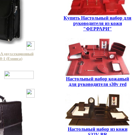
Купить Настольный набор для
руководителя из кожи
"ФЕРРАРИ"
A двухсекционный
0-1 (Еминса)
Настольный набор кожаный
для руководителя s30v red
Настольный набор из кожи
S32V BR