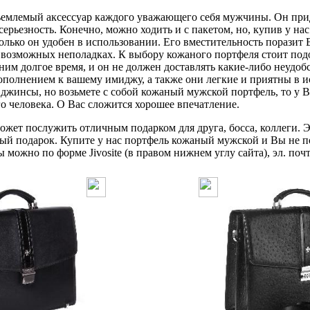
млемый аксессуар каждого уважающего себя мужчины. Он прид
серьезность. Конечно, можно ходить и с пакетом, но, купив у н
олько он удобен в использовании. Его вместительность поразит В
о возможных неполадках. К выбору кожаного портфеля стоит по
 ним долгое время, и он не должен доставлять какие-либо неудо
ополнением к вашему имиджу, а также они легкие и приятны в и
джинсы, но возьмете с собой кожаный мужской портфель, то у В
го человека. О Вас сложится хорошее впечатление.
жет послужить отличным подарком для друга, босса, коллеги. Э
ый подарок. Купите у нас портфель кожаный мужской и Вы не п
можно по форме Jivosite (в правом нижнем углу сайта), эл. почт