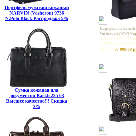
Портфель мужской кожаный
NARVIN (Vasheron) 9736
N.Polo Black Распродажа 5%
Портфель кожаный
Vasheron 9747-N Veg
Артикул: 9747 N Veg
Базовая единица: ш
87 000,00 р
Цена:
Сумка кожаная для
документов Barkli 225 03
Высшее качество!!! Скидка
3%