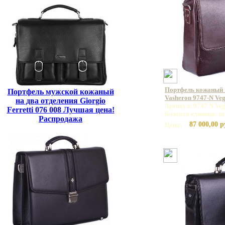
Портфель кожаный
Портфель мужской кожаный
Vasheron 9747-N Ve
на два отделения Giorgio
Артикул: 9747 N Veg
Ferretti 076 008 Лучшая цена!
Базовая единица: ш
Распродажа
87 000,00 р
Цена: