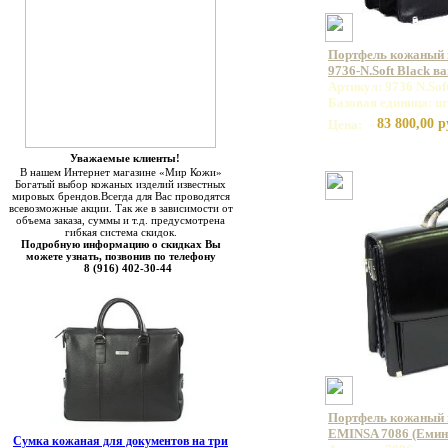
Портфель кожаный
9736-N.Soft Black в
Артикул: 9736 N.Sof
Базовая единица: ш
83 800,00 р
Цена:
Уважаемые клиенты!
В нашем Интернет магазине «Мир Кожи»
Богатый выбор кожаных изделий известных
мировых брендов.Всегда для Вас проводятся
всевозможные акции. Так же в зависимости от
объема заказа, суммы и т.д. предусмотрена
гибкая система скидок.
Подробную информацию о скидках Вы
можете узнать, позвонив по телефону
8 (916) 402-30-44
Портфель кожаный 
EMINSA 7086 (Емин
Сумка кожаная для документов на три