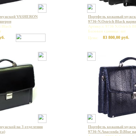
 мужской VASHERON
Портфель кожаный мужс
ашерон
9736-N.Ostrich Black нар
t Black
Артикул: 9736 N.Ostrich B
т
Базовая единица: шт
уб.
83 800,00 руб.
Цена:
мужской на 3 отделения
Портфель кожаный мужс
са)
9736-N.Anaconda D.Blue н