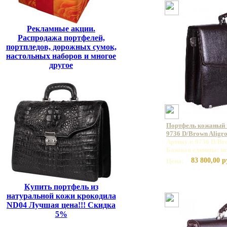
Рекламные акции.
Распродажа портфелей,
портпледов, дорожных сумок,
настольных наборов и многое
другое
Портфель кожаный
9736 D/Brown Aligr
Артикул: 9736 D/Br
Базовая единица: ш
83 800,00 р
Цена:
Купить портфель из
натуральной кожи крокодила
ND04 Лучшая цена!!! Скидка
5%