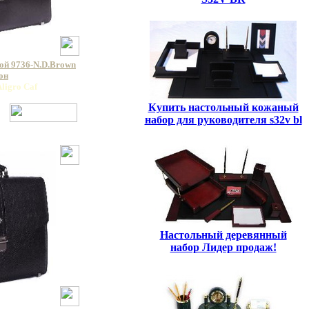
ой 9736-N.D.Brown
он
ligro Caf
Купить настольный кожаный
набор для руководителя s32v bl
Настольный деревянный
набор Лидер продаж!