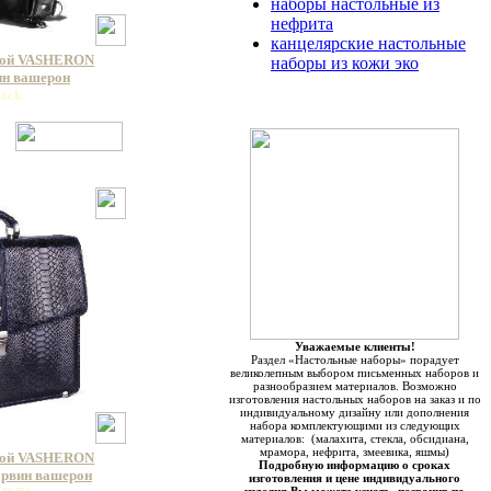
наборы настольные из
нефрита
канцелярские настольные
кой VASHERON
наборы из кожи эко
вин вашерон
lack
Уважаемые клиенты!
Раздел «Настольные наборы» порадует
великолепным выбором письменных наборов и
разнообразием материалов. Возможно
изготовления настольных наборов на заказ и по
индивидуальному дизайну или дополнения
набора комплектующими из следующих
материалов: (малахита, стекла, обсидиана,
мрамора, нефрита, змеевика, яшмы)
кой VASHERON
Подробную информацию о сроках
арвин вашерон
изготовления и цене индивидуального