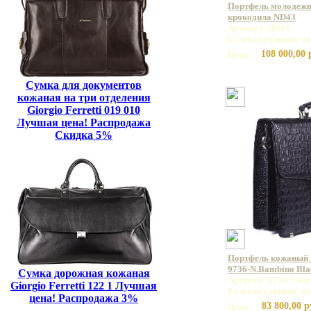
Портфель молодежн
крокодила ND43
Артикул: ND43
Базовая единица: ш
108 000,00 
Цена:
Сумка для документов
кожаная на три отделения
Giorgio Ferretti 019 010
Лучшая цена! Распродажа
Скидка 5%
Портфель кожаный
9736-N.Bambino Bla
Сумка дорожная кожаная
Артикул: 9736 N.Ba
Giorgio Ferretti 122 1 Лучшая
Базовая единица: ш
цена! Распродажа 3%
83 800,00 р
Цена: