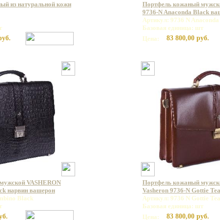
ый из натуральной кожи
Портфель кожаный мужс
9736-N Anaconda Black в
Артикул: 9736 N Anaconda
т
Базовая единица: шт
руб.
83 800,00 руб.
Цена:
 мужской VASHERON
Портфель кожаный мужс
ck нарвин вашерон
Vasheron 9736-N Gottie Te
mbino Black
Артикул: 9736 N Gottie Te
т
Базовая единица: шт
уб.
83 800,00 руб.
Цена: