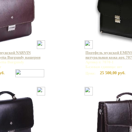
 мужской NARVIN
Портфель мужской EMINS
getta Burgundy вашерон
натуральная кожа арт. 707
etta Burgundy
Артикул: 7070-1
т
Базовая единица: шт
уб.
25 500,00 руб.
Цена: