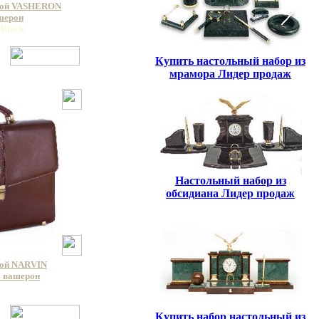
кой VASHERON
ашерон
 Black
Купить настольный набор из
мрамора Лидер продаж
Настольный набор из
обсидиана Лидер продаж
кой NARVIN
a вашерон
a
Купить набор настольный из