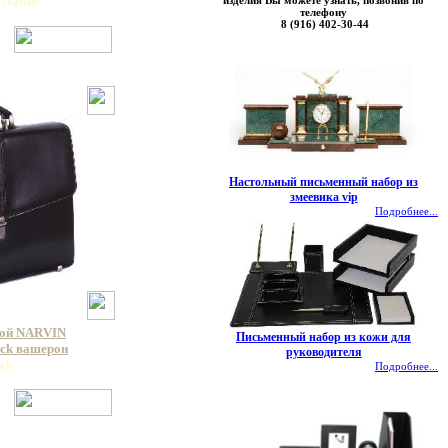
изделия Вы можете узнать, позвонив по
 D.Blue
телефону
8 (916) 402-30-44
Настольный письменный набор из
змеевика vip
Подробнее...
кой NARVIN
Письменный набор из кожи для
ack вашерон
руководителя
ack
Подробнее...