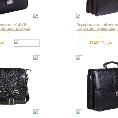
 мужской NARVIN
Портфель кожаный мужск
etta Black вашерон
Aligro Caffe нарвин вашер
etta Black
Артикул: 9736 N.D.Brown A
т
Базовая единица: шт
уб.
83 800,00 руб.
Цена: