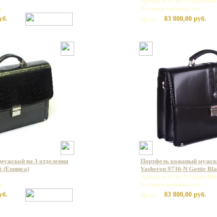
Артикул: 9736 N.Anaconda
т
Базовая единица: шт
уб.
83 800,00 руб.
Цена:
мужской на 3 отделения
Портфель кожаный мужс
6 (Еминса)
Vasheron 9736-N Gottie Bl
Артикул: 9736 N Gottie Bl
т
Базовая единица: шт
уб.
83 800,00 руб.
Цена: