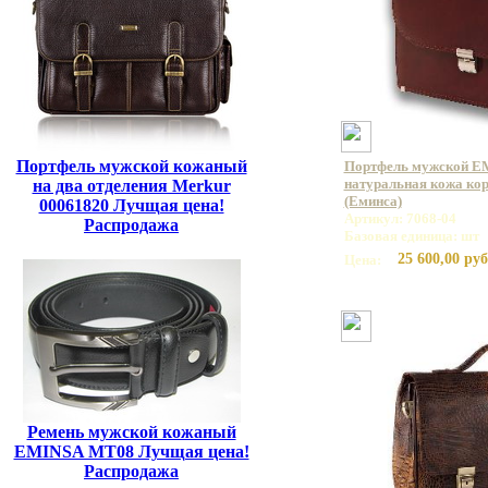
Портфель мужской кожаный
Портфель мужской E
натуральная кожа кор
на два отделения Merkur
(Еминса)
00061820 Лучщая цена!
Артикул: 7068-04
Распродажа
Базовая единица: шт
25 600,00 руб
Цена:
Ремень мужской кожаный
EMINSA MT08 Лучщая цена!
Распродажа