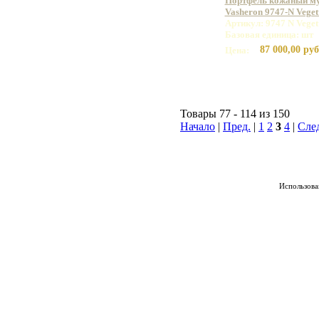
Портфель кожаный м
Vasheron 9747-N Vege
Артикул: 9747 N Vege
Базовая единица: шт
87 000,00 руб
Цена:
Товары 77 - 114 из 150
Начало
|
Пред.
|
1
2
3
4
|
Сле
Использован