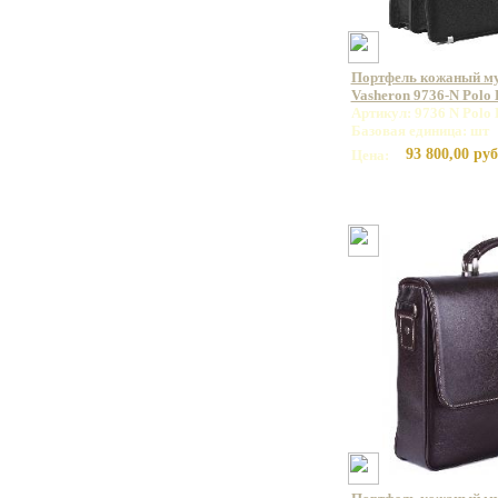
Портфель кожаный м
Vasheron 9736-N Polo
Артикул: 9736 N Polo 
Базовая единица: шт
93 800,00 руб
Цена: