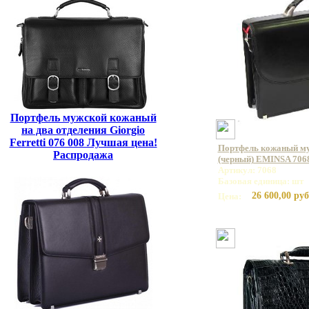
Портфель мужской кожаный
на два отделения Giorgio
Ferretti 076 008 Лучшая цена!
Портфель кожаный му
Распродажа
(черный) EMINSA 7068
Артикул: 7068
Базовая единица: шт
26 600,00 руб
Цена: