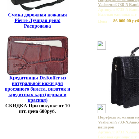
Vasheron 9738-N Bamb
Артикул: 9738 N Bamb
Сумка дорожная кожаная
Базовая единица: шт
Pierre Лучщая цена!
86 000,00 руб
Цена:
Распродажа
Кредитницы Dr.Koffer из
натуральной кожи для
проездного билета, визиток и
кредитных карт(черная и
красная)
СКИДКА При покупке от 10
шт. цена 600руб.
Портфель кожаный м
Vasheron 9733-N.Anac
вашерон
Артикул: 9733 N.Anac
Базовая единица: шт