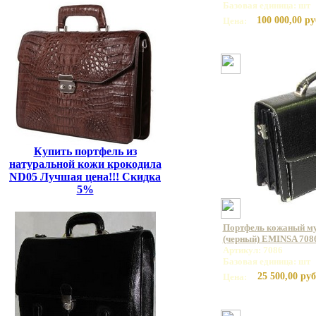
Базовая единица: шт
100 000,00 ру
Цена:
Купить портфель из
натуральной кожи крокодила
ND05 Лучшая цена!!! Скидка
5%
Портфель кожаный му
(черный) EMINSA 7086
Артикул: 7086
Базовая единица: шт
25 500,00 руб
Цена: