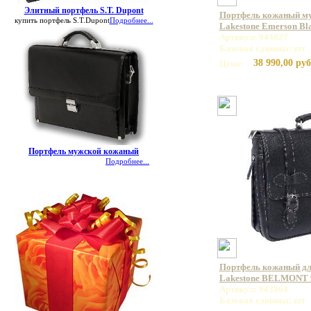
Элитный портфель S.T. Dupont
Портфель кожаный му
купить портфель S.T.Dupont
Подробнее...
Lakestone Emerson Bl
Артикул: 943027
Базовая единица: шт
38 990,00 руб
Цена:
Портфель мужской кожаный
Подробнее...
Портфель кожаный дл
Lakestone BELMONT 
Артикул: 943064
Базовая единица: шт