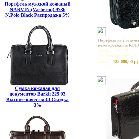
Портфель мужской кожаный
NARVIN (Vasheron) 9736
N.Polo Black Распродажа 5%
Портфель на 2 отделе
кожи крокодила RO13
Артикул: RO139
Базовая единица: шт
125 000,00 ру
Цена:
Сумка кожаная для
документов Barkli 225 03
Высшее качество!!! Скидка
3%