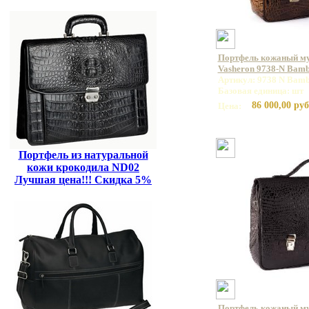
Портфель кожаный м
Vasheron 9738-N Bamb
Артикул: 9738 N Bamb
Базовая единица: шт
86 000,00 руб
Цена:
Портфель из натуральной
кожи крокодила ND02
Лучшая цена!!! Скидка 5%
Портфель кожаный м