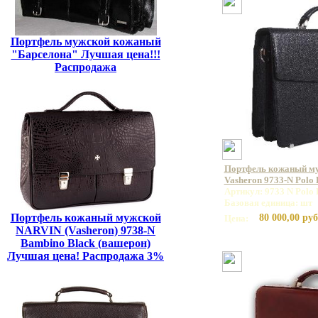
Портфель мужской кожаный
"Барселона" Лучшая цена!!!
Распродажа
Портфель кожаный м
Vasheron 9733-N Polo
Артикул: 9733 N Polo 
Базовая единица: шт
Портфель кожаный мужской
80 000,00 руб
Цена:
NARVIN (Vasheron) 9738-N
Bambino Black (вашерон)
Лучшая цена! Распродажа 3%