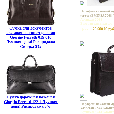
Портфель кожаный му
(croco) EMINSA 7068 
Артикул: 7068
Базовая единица: шт
Сумка для документов
26 600,00 руб
Цена:
кожаная на три отделения
Giorgio Ferretti 019 010
Лучшая цена! Распродажа
Скидка 5%
Сумка дорожная кожаная
Giorgio Ferretti 122 1 Лучшая
Портфель кожаный м
цена! Распродажа 3%
Vasheron 9733-N.D.Br
Артикул: 9733 N.D.Br