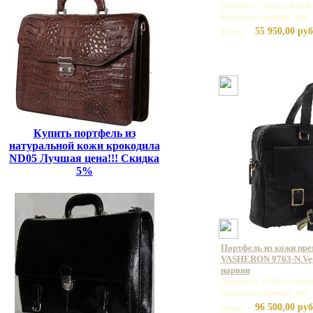
Артикул: Ameca black
Базовая единица: шт
55 950,00 руб
Цена:
Купить портфель из
натуральной кожи крокодила
ND05 Лучшая цена!!! Скидка
5%
Портфель из кожи пр
VASHERON 9763-N.Veg
нарвин
Артикул: 9763-N.Veget
Базовая единица: шт
96 500,00 руб
Цена: