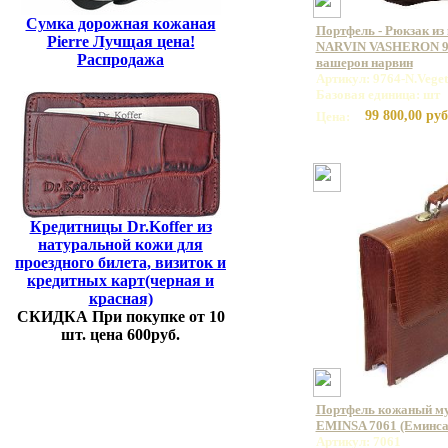
Сумка дорожная кожаная
Портфель - Рюкзак из
Pierre Лучщая цена!
NARVIN VASHERON 99
Распродажа
вашерон нарвин
Артикул: 9764-N.Vege
Базовая единица: шт
99 800,00 руб
Цена:
Кредитницы Dr.Koffer из
натуральной кожи для
проездного билета, визиток и
кредитных карт(черная и
красная)
СКИДКА При покупке от 10
шт. цена 600руб.
Портфель кожаный му
EMINSA 7061 (Еминса
Артикул: 7061