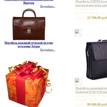
Портфель EMINSA од
Виндзор
натуральная кожа арт.
Подробнее...
Артикул: 7011-1
Базовая единица: шт
22 500,00 руб
Цена:
Портфель кожаный мужской на одно
отделение Tergan
Подробнее...
Портфель кожаный м
Vasheron 9744-N Prad
Артикул: 9744 N Prad
Базовая единица: шт
80 000,00 руб
Цена: