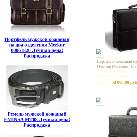
Портфель мужской кожаный
на два отделения Merkur
00061820 Лучщая цена!
Распродажа
Портфель кожаный м
Fleming (Флеминг) bla
Артикул: Fleming blac
Базовая единица: шт
58 000,00 руб
Цена:
Ремень мужской кожаный
EMINSA MT08 Лучщая цена!
Распродажа