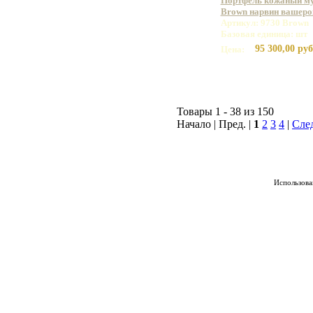
Портфель кожаный му
Brown нарвин вашеро
Артикул: 9730 Brown
Базовая единица: шт
95 300,00 руб
Цена:
Товары 1 - 38 из 150
Начало | Пред. |
1
2
3
4
|
Сле
Использован