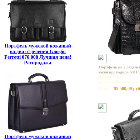
Портфель мужской кожаный
на два отделения Giorgio
Ferretti 076 008 Лучшая цена!
Распродажа
Портфель на 2 отделе
кожи крокодила ND15
Артикул: ND152
Базовая единица: шт
99 500,00 руб
Цена:
Портфель мужской кожаный