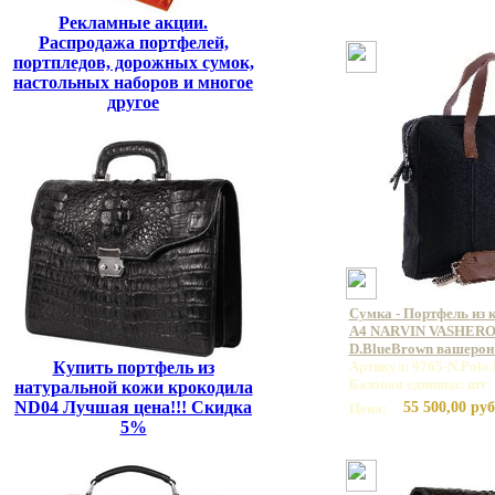
Рекламные акции.
Распродажа портфелей,
портпледов, дорожных сумок,
настольных наборов и многое
другое
Сумка - Портфель из 
А4 NARVIN VASHERON
D.BlueBrown вашерон
Купить портфель из
Артикул: 9765-N.Polo
Базовая единица: шт
натуральной кожи крокодила
ND04 Лучшая цена!!! Скидка
55 500,00 руб
Цена:
5%