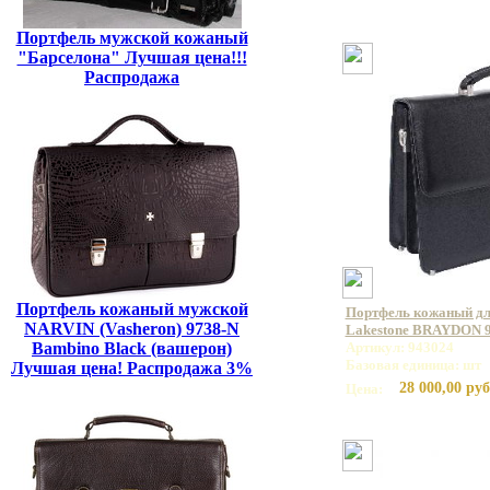
Портфель мужской кожаный
"Барселона" Лучшая цена!!!
Распродажа
Портфель кожаный мужской
Портфель кожаный дл
NARVIN (Vasheron) 9738-N
Lakestone BRAYDON 
Bambino Black (вашерон)
Артикул: 943024
Базовая единица: шт
Лучшая цена! Распродажа 3%
28 000,00 руб
Цена: