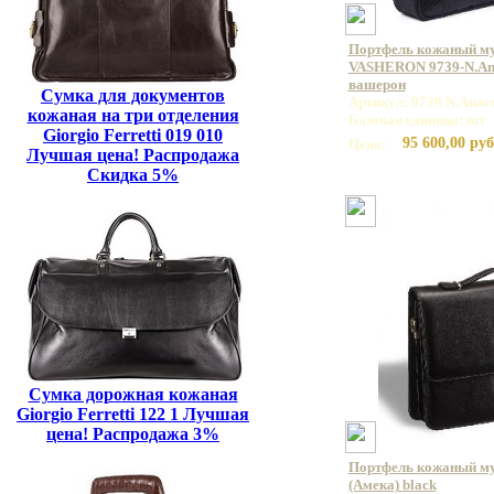
Портфель кожаный м
VASHERON 9739-N.Ana
вашерон
Сумка для документов
Артикул: 9739 N.Anac
кожаная на три отделения
Базовая единица: шт
Giorgio Ferretti 019 010
95 600,00 руб
Цена:
Лучшая цена! Распродажа
Скидка 5%
Сумка дорожная кожаная
Giorgio Ferretti 122 1 Лучшая
цена! Распродажа 3%
Портфель кожаный м
(Амека) black