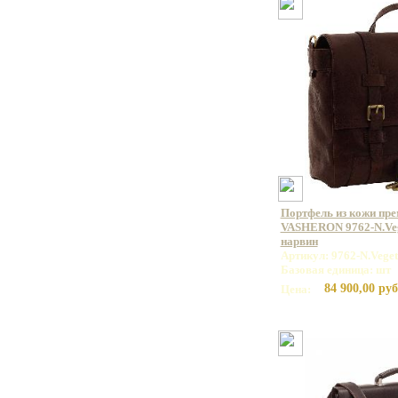
Портфель из кожи пр
VASHERON 9762-N.Veg
нарвин
Артикул: 9762-N.Vege
Базовая единица: шт
84 900,00 руб
Цена: