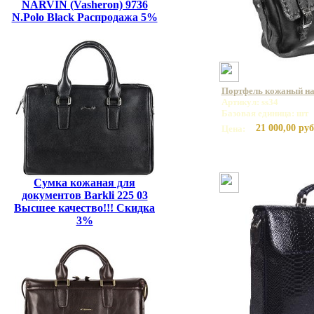
NARVIN (Vasheron) 9736
N.Polo Black Распродажа 5%
Портфель кожаный на 
Артикул: ss34
Базовая единица: шт
21 000,00 руб
Цена:
Сумка кожаная для
документов Barkli 225 03
Высшее качество!!! Скидка
3%