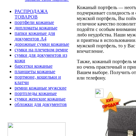
Кожаный портфель — неотъе
РАСПРОДАЖА
подчеркивает солидность и 
ТОВАРОВ
мужской портфель, Вы пойме
портфели кожаные
отличное качество позволит
дипломаты кожаные
подойти с особым вниманием
папки кожаные для
либо неудобства. Наши муж
документов А4
и приятны в использовании
дорожные сумки кожаные
мужской портфель, то у Вас
сумки на плечевом ремне
впечатление.
сумки для документов из
кожи
Также, кожаный портфель мо
барсетки кожаные
но очень практичный и при
планшеты кожаные
Вашем выборе. Получить отв
портмоне, кошельки и
или телефону.
клатчи
ремни кожаные мужские
портпледы кожаные
сумки женские кожаные
обложки для документов