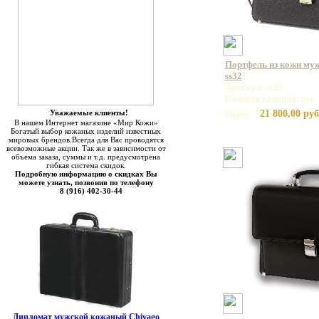
Портфель из кожи муж
ss32
Артикул: ss32
Базовая единица: шт
Уважаемые клиенты!
21 800,00 руб
Цена:
В нашем Интернет магазине «Мир Кожи»
Богатый выбор кожаных изделий известных
мировых брендов.Всегда для Вас проводятся
всевозможные акции. Так же в зависимости от
объема заказа, суммы и т.д. предусмотрена
гибкая система скидок.
Подробную информацию о скидках Вы
можете узнать, позвонив по телефону
8 (916) 402-30-44
Дипломат мужской кожаный Chivago