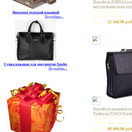
Портфель EMINSA од
натуральная кожа арт.
Артикул: 7011-1
Дипломат мужской кожаный
Базовая единица: шт
Подробнее...
22 500,00 руб
Цена:
Сумка кожаная для документов Apples
Подробнее...
Портфель кожаный м
Vasheron 9744-N Prad
Артикул: 9744 N Prad
Базовая единица: шт
80 000,00 руб
Цена: