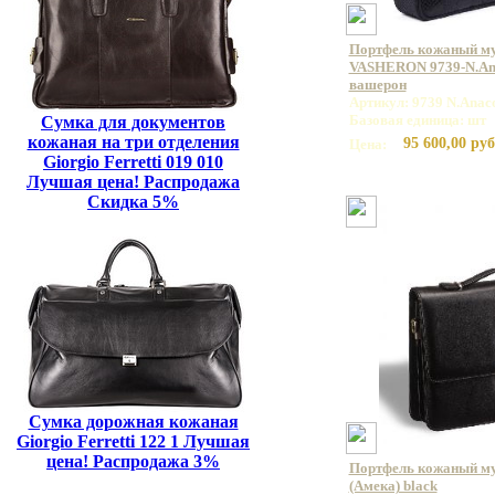
Портфель кожаный м
VASHERON 9739-N.Ana
вашерон
Артикул: 9739 N.Anac
Базовая единица: шт
Сумка для документов
кожаная на три отделения
95 600,00 руб
Цена:
Giorgio Ferretti 019 010
Лучшая цена! Распродажа
Скидка 5%
Сумка дорожная кожаная
Giorgio Ferretti 122 1 Лучшая
цена! Распродажа 3%
Портфель кожаный м
(Амека) black