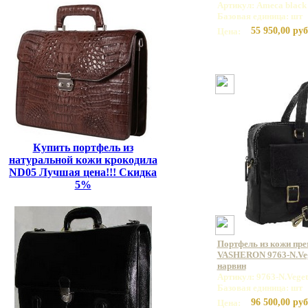
Артикул: Ameca black
Базовая единица: шт
55 950,00 руб
Цена:
Купить портфель из
натуральной кожи крокодила
ND05 Лучшая цена!!! Скидка
5%
Портфель из кожи пр
VASHERON 9763-N.Veg
нарвин
Артикул: 9763-N.Veget
Базовая единица: шт
96 500,00 руб
Цена: