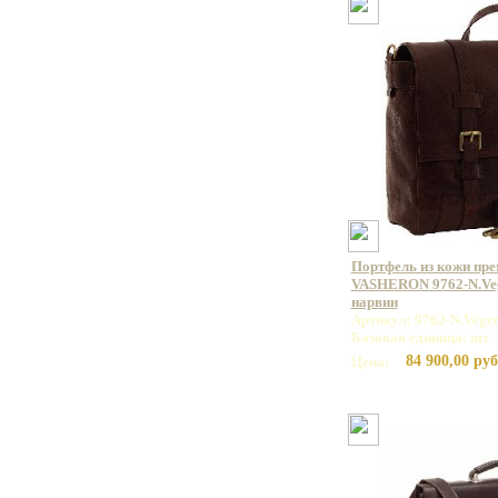
Портфель из кожи пр
VASHERON 9762-N.Veg
нарвин
Артикул: 9762-N.Vege
Базовая единица: шт
84 900,00 руб
Цена: