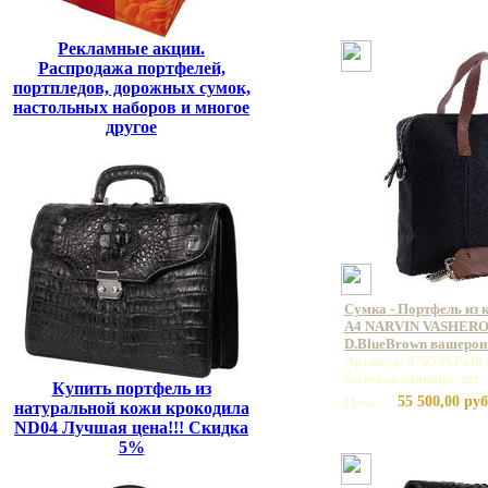
Рекламные акции.
Распродажа портфелей,
портпледов, дорожных сумок,
настольных наборов и многое
другое
Сумка - Портфель из 
А4 NARVIN VASHERON
D.BlueBrown вашерон
Артикул: 9765-N.Polo
Базовая единица: шт
Купить портфель из
55 500,00 руб
Цена:
натуральной кожи крокодила
ND04 Лучшая цена!!! Скидка
5%