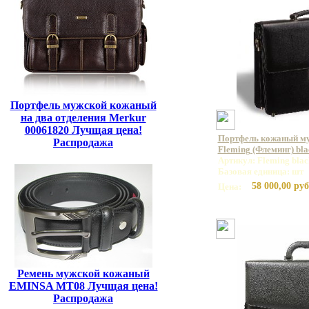
Портфель мужской кожаный
на два отделения Merkur
00061820 Лучщая цена!
Портфель кожаный м
Распродажа
Fleming (Флеминг) bla
Артикул: Fleming blac
Базовая единица: шт
58 000,00 руб
Цена:
Ремень мужской кожаный
EMINSA MT08 Лучщая цена!
Распродажа