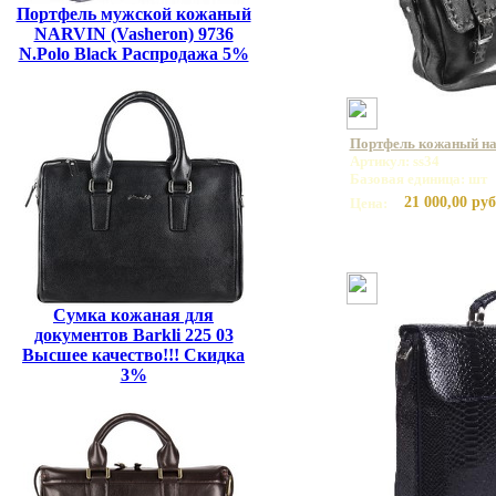
Портфель мужской кожаный
NARVIN (Vasheron) 9736
N.Polo Black Распродажа 5%
Портфель кожаный на 
Артикул: ss34
Базовая единица: шт
21 000,00 руб
Цена:
Сумка кожаная для
документов Barkli 225 03
Высшее качество!!! Скидка
3%