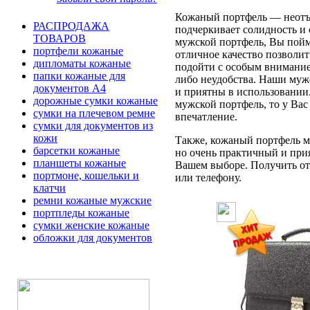
Кожаный портфель — неотъе
РАСПРОДАЖА
подчеркивает солидность и 
ТОВАРОВ
мужской портфель, Вы пойме
портфели кожаные
отличное качество позволит
дипломаты кожаные
подойти с особым вниманием
папки кожаные для
либо неудобства. Наши муж
документов А4
и приятны в использовании
дорожные сумки кожаные
мужской портфель, то у Вас
сумки на плечевом ремне
впечатление.
сумки для документов из
кожи
Также, кожаный портфель мо
барсетки кожаные
но очень практичный и при
планшеты кожаные
Вашем выборе. Получить отв
портмоне, кошельки и
или телефону.
клатчи
ремни кожаные мужские
портпледы кожаные
сумки женские кожаные
обложки для документов