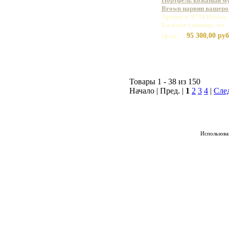
Портфель кожаный му
Brown нарвин вашеро
Артикул: 9730 Brown
Базовая единица: шт
95 300,00 руб
Цена:
Товары 1 - 38 из 150
Начало | Пред. |
1
2
3
4
|
Сле
Использован