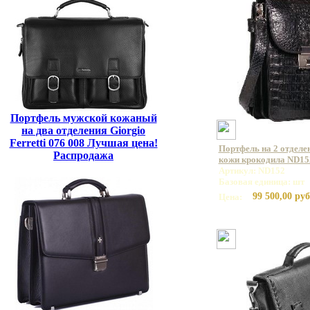
Портфель мужской кожаный
на два отделения Giorgio
Ferretti 076 008 Лучшая цена!
Портфель на 2 отделе
Распродажа
кожи крокодила ND15
Артикул: ND152
Базовая единица: шт
99 500,00 руб
Цена: