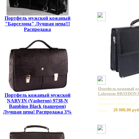
Портфель мужской кожаный
"Барселона" Лучшая цена!!!
Распродажа
Портфель кожаный дл
Lakestone BRAYDON 
Портфель кожаный мужской
Артикул: 943024
NARVIN (Vasheron) 9738-N
Базовая единица: шт
Bambino Black (вашерон)
28 000,00 руб
Цена:
Лучшая цена! Распродажа 3%