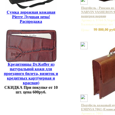
Портфель - Рюкзак из
Сумка дорожная кожаная
NARVIN VASHERON 99
вашерон нарвин
Pierre Лучщая цена!
Артикул: 9764-N.Vege
Распродажа
Базовая единица: шт
99 800,00 руб
Цена:
Кредитницы Dr.Koffer из
натуральной кожи для
проездного билета, визиток и
кредитных карт(черная и
красная)
СКИДКА При покупке от 10
шт. цена 600руб.
Портфель кожаный му
EMINSA 7061 (Еминса
Артикул: 7061