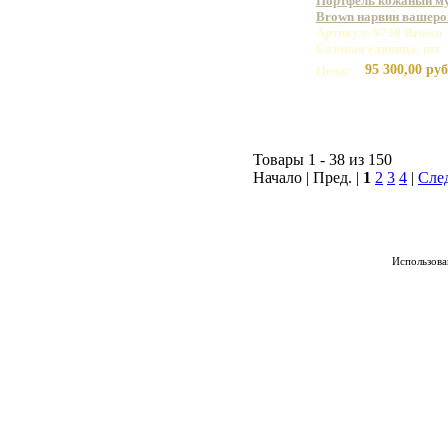
Портфель кожаный му
Brown нарвин вашеро
Артикул: 9730 Brown
Базовая единица: шт
95 300,00 руб
Цена:
Товары 1 - 38 из 150
Начало | Пред. |
1
2
3
4
|
Сле
Использован