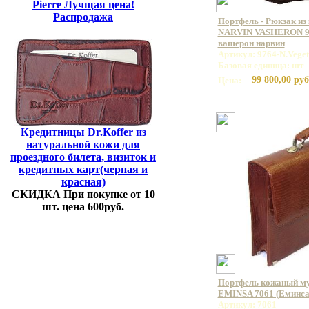
Pierre Лучщая цена!
Распродажа
Портфель - Рюкзак из
NARVIN VASHERON 99
вашерон нарвин
Артикул: 9764-N.Vege
Базовая единица: шт
99 800,00 руб
Цена:
Кредитницы Dr.Koffer из
натуральной кожи для
проездного билета, визиток и
кредитных карт(черная и
красная)
СКИДКА При покупке от 10
шт. цена 600руб.
Портфель кожаный му
EMINSA 7061 (Еминса
Артикул: 7061