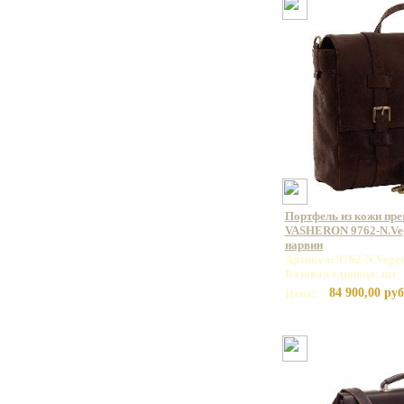
Портфель из кожи пр
VASHERON 9762-N.Veg
нарвин
Артикул: 9762-N.Vege
Базовая единица: шт
84 900,00 руб
Цена: