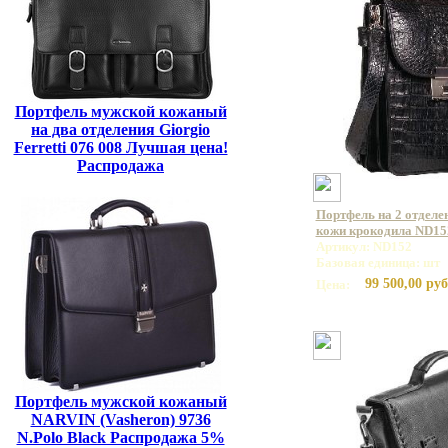
Портфель мужской кожаный
на два отделения Giorgio
Ferretti 076 008 Лучшая цена!
Распродажа
Портфель на 2 отделе
кожи крокодила ND15
Артикул: ND152
Базовая единица: шт
99 500,00 руб
Цена:
Портфель мужской кожаный
NARVIN (Vasheron) 9736
N.Polo Black Распродажа 5%