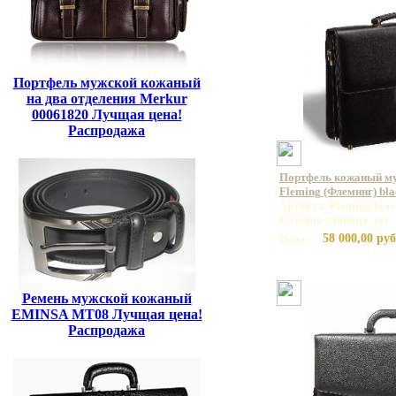
Портфель мужской кожаный
на два отделения Merkur
00061820 Лучщая цена!
Распродажа
Портфель кожаный м
Fleming (Флеминг) bla
Артикул: Fleming blac
Базовая единица: шт
58 000,00 руб
Цена:
Ремень мужской кожаный
EMINSA MT08 Лучщая цена!
Распродажа