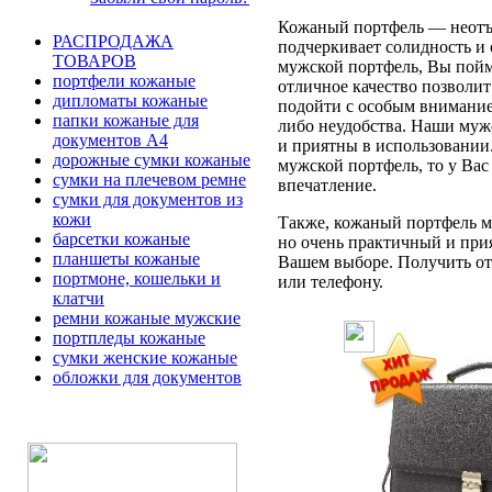
Кожаный портфель — неотъе
РАСПРОДАЖА
подчеркивает солидность и 
ТОВАРОВ
мужской портфель, Вы пойме
портфели кожаные
отличное качество позволит
дипломаты кожаные
подойти с особым вниманием
папки кожаные для
либо неудобства. Наши муж
документов А4
и приятны в использовании
дорожные сумки кожаные
мужской портфель, то у Вас
сумки на плечевом ремне
впечатление.
сумки для документов из
кожи
Также, кожаный портфель мо
барсетки кожаные
но очень практичный и при
планшеты кожаные
Вашем выборе. Получить отв
портмоне, кошельки и
или телефону.
клатчи
ремни кожаные мужские
портпледы кожаные
сумки женские кожаные
обложки для документов