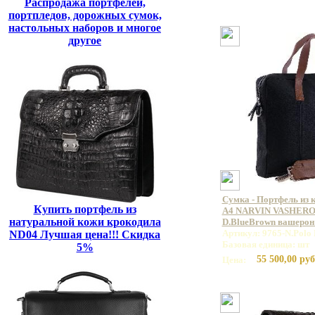
Распродажа портфелей,
портпледов, дорожных сумок,
настольных наборов и многое
другое
Сумка - Портфель из 
Купить портфель из
А4 NARVIN VASHERON
натуральной кожи крокодила
D.BlueBrown вашерон
Артикул: 9765-N.Polo
ND04 Лучшая цена!!! Скидка
Базовая единица: шт
5%
55 500,00 руб
Цена: