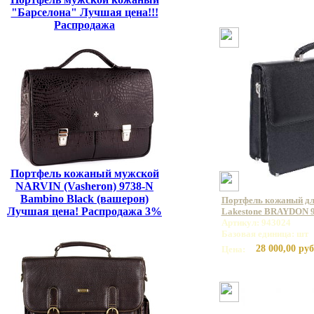
"Барселона" Лучшая цена!!!
Распродажа
Портфель кожаный мужской
NARVIN (Vasheron) 9738-N
Bambino Black (вашерон)
Портфель кожаный дл
Лучшая цена! Распродажа 3%
Lakestone BRAYDON 
Артикул: 943024
Базовая единица: шт
28 000,00 руб
Цена: