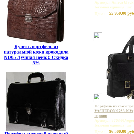
Артикул: Ameca black
Базовая единица: шт
55 950,00 руб
Цена:
Купить портфель из
натуральной кожи крокодила
ND05 Лучшая цена!!! Скидка
5%
Портфель из кожи пр
VASHERON 9763-N.Veg
нарвин
Артикул: 9763-N.Veget
Базовая единица: шт
96 500,00 руб
Цена:
Портфель мужской кожаный