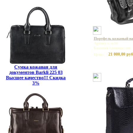
Портфель кожаный на 
Артикул: ss34
Базовая единица: шт
21 000,00 руб
Цена:
Сумка кожаная для
документов Barkli 225 03
Высшее качество!!! Скидка
3%