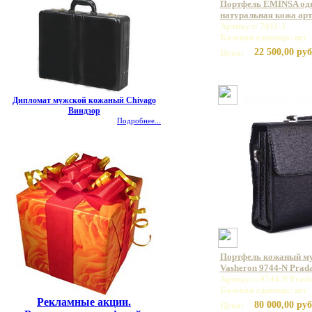
Портфель EMINSA од
натуральная кожа арт.
Артикул: 7011-1
Базовая единица: шт
22 500,00 руб
Цена:
Дипломат мужской кожаный Chivago
Виндзор
Подробнее...
Портфель кожаный м
Vasheron 9744-N Prad
Артикул: 9744 N Prad
Базовая единица: шт
Рекламные акции.
80 000,00 руб
Цена: