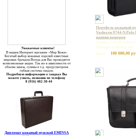
Портфель кожаный м
Vasheron 9744-N.Polo 
нарвин вашерон
Артикул: 9744 N.Polo 
Базовая единица: шт
Уважаемые клиенты!
В нашем Интернет магазине «Мир Кожи»
100 000,00 ру
Цена:
Богатый выбор кожаных изделий известных
мировых брендов.Всегда для Вас проводятся
всевозможные акции. Так же в зависимости от
объема заказа, суммы и т.д. предусмотрена
гибкая система скидок.
Подробную информацию о скидках Вы
можете узнать, позвонив по телефону
8 (916) 402-30-44
Дипломат кожаный мужской EMINSA