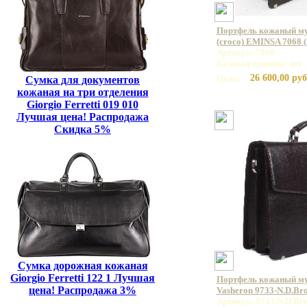
Портфель кожаный му
(croco) EMINSA 7068 
Артикул: 7068
Базовая единица: шт
26 600,00 руб
Цена:
Сумка для документов
кожаная на три отделения
Giorgio Ferretti 019 010
Лучшая цена! Распродажа
Скидка 5%
Сумка дорожная кожаная
Giorgio Ferretti 122 1 Лучшая
Портфель кожаный м
цена! Распродажа 3%
Vasheron 9733-N.D.Br
Артикул: 9733 N.D.Br