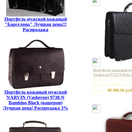
Портфель мужской кожаный
"Барселона" Лучшая цена!!!
Распродажа
Портфель кожаный м
Vasheron 9733-N Polo
Артикул: 9733 N Polo 
Базовая единица: шт
80 000,00 руб
Цена:
Портфель кожаный мужской
NARVIN (Vasheron) 9738-N
Bambino Black (вашерон)
Лучшая цена! Распродажа 3%