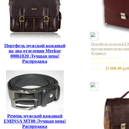
Портфель мужской E
Портфель мужской кожаный
натуральная кожа кор
на два отделения Merkur
(Еминса)
00061820 Лучщая цена!
Артикул: 7068-04
Распродажа
Базовая единица: шт
25 600,00 руб
Цена:
Ремень мужской кожаный
EMINSA MT08 Лучщая цена!
Распродажа