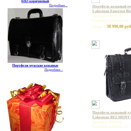
6163 коричневый
Подробнее...
Портфель кожаный му
Lakestone Emerson Bl
Артикул: 943027
Базовая единица: шт
38 990,00 руб
Цена:
Портфели мужские кожаные
Подробнее...
Портфель кожаный дл
Lakestone BELMONT 
Артикул: 943064
Базовая единица: шт