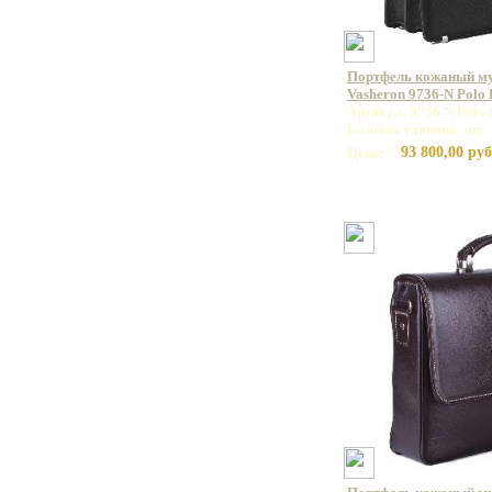
Портфель кожаный м
Vasheron 9736-N Polo
Артикул: 9736 N Polo 
Базовая единица: шт
93 800,00 руб
Цена: