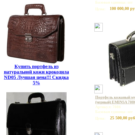
Базовая единица: шт
100 000,00 ру
Цена:
Купить портфель из
натуральной кожи крокодила
ND05 Лучшая цена!!! Скидка
5%
Портфель кожаный му
(черный) EMINSA 7086
Артикул: 7086
Базовая единица: шт
25 500,00 руб
Цена: