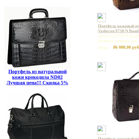
Портфель кожаный м
Vasheron 9738-N Bamb
Артикул: 9738 N Bamb
Базовая единица: шт
86 000,00 руб
Цена:
Портфель из натуральной
кожи крокодила ND02
Лучшая цена!!! Скидка 5%
Портфель кожаный м