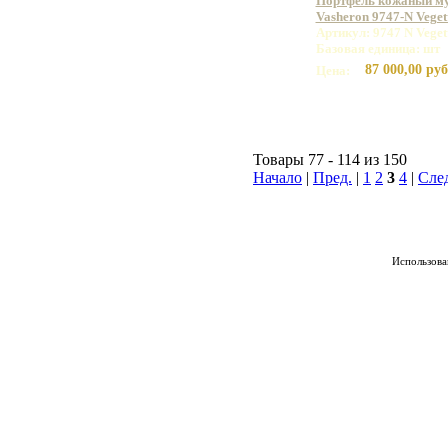
Портфель кожаный м
Vasheron 9747-N Vege
Артикул: 9747 N Vege
Базовая единица: шт
87 000,00 руб
Цена:
Товары 77 - 114 из 150
Начало
|
Пред.
|
1
2
3
4
|
Сле
Использован