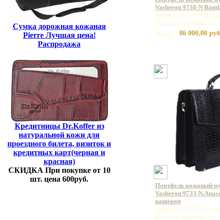
Vasheron 9738-N Bamb
Артикул: 9738 N Bamb
Базовая единица: шт
Сумка дорожная кожаная
86 000,00 руб
Цена:
Pierre Лучщая цена!
Распродажа
Кредитницы Dr.Koffer из
натуральной кожи для
проездного билета, визиток и
кредитных карт(черная и
красная)
СКИДКА При покупке от 10
шт. цена 600руб.
Портфель кожаный м
Vasheron 9733-N.Anac
вашерон
Артикул: 9733 N.Anac
Базовая единица: шт