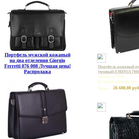
Портфель мужской кожаный
на два отделения Giorgio
Ferretti 076 008 Лучшая цена!
Портфель кожаный му
Распродажа
(черный) EMINSA 7068
Артикул: 7068
Базовая единица: шт
26 600,00 руб
Цена: