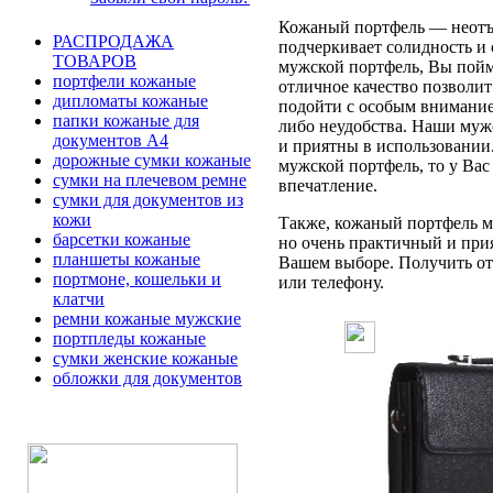
Кожаный портфель — неотъе
РАСПРОДАЖА
подчеркивает солидность и 
ТОВАРОВ
мужской портфель, Вы пойме
портфели кожаные
отличное качество позволит
дипломаты кожаные
подойти с особым вниманием
папки кожаные для
либо неудобства. Наши муж
документов А4
и приятны в использовании
дорожные сумки кожаные
мужской портфель, то у Вас
сумки на плечевом ремне
впечатление.
сумки для документов из
кожи
Также, кожаный портфель мо
барсетки кожаные
но очень практичный и при
планшеты кожаные
Вашем выборе. Получить отв
портмоне, кошельки и
или телефону.
клатчи
ремни кожаные мужские
портпледы кожаные
сумки женские кожаные
обложки для документов