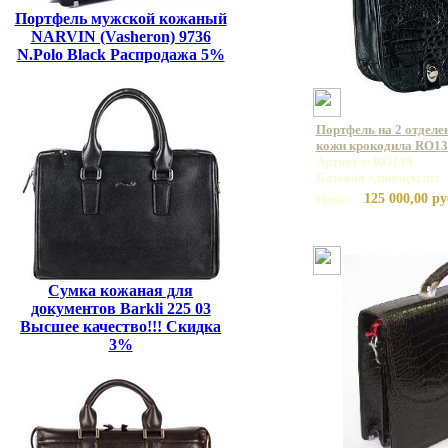
Портфель мужской кожаный
NARVIN (Vasheron) 9736
N.Polo Black Распродажа 5%
Портфель на 2 отделе
кожи крокодила RO13
Артикул: RO139
Базовая единица: шт
125 000,00 ру
Цена:
Сумка кожаная для
документов Barkli 225 03
Высшее качество!!! Скидка
3%