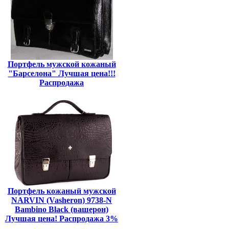
Портфель мужской кожаный
"Барселона" Лучшая цена!!!
Распродажа
Портфель кожаный мужской
NARVIN (Vasheron) 9738-N
Bambino Black (вашерон)
Лучшая цена! Распродажа 3%