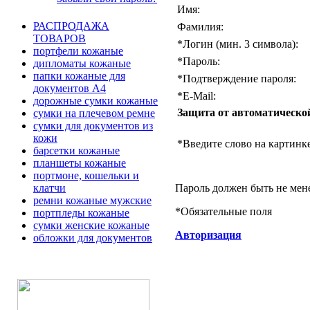
Имя:
РАСПРОДАЖА
Фамилия:
ТОВАРОВ
*
Логин (мин. 3 символа):
портфели кожаные
*
Пароль:
дипломаты кожаные
папки кожаные для
*
Подтверждение пароля:
документов А4
*
E-Mail:
дорожные сумки кожаные
Защита от автоматическо
сумки на плечевом ремне
сумки для документов из
кожи
*
Введите слово на картинке
барсетки кожаные
планшеты кожаные
портмоне, кошельки и
Пароль должен быть не мен
клатчи
ремни кожаные мужские
*
Обязательные поля
портпледы кожаные
сумки женские кожаные
Авторизация
обложки для документов