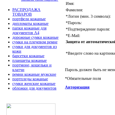
Имя:
РАСПРОДАЖА
Фамилия:
ТОВАРОВ
*
Логин (мин. 3 символа):
портфели кожаные
*
Пароль:
дипломаты кожаные
папки кожаные для
*
Подтверждение пароля:
документов А4
*
E-Mail:
дорожные сумки кожаные
Защита от автоматическо
сумки на плечевом ремне
сумки для документов из
кожи
*
Введите слово на картинке
барсетки кожаные
планшеты кожаные
портмоне, кошельки и
Пароль должен быть не мен
клатчи
ремни кожаные мужские
*
Обязательные поля
портпледы кожаные
сумки женские кожаные
Авторизация
обложки для документов