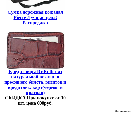
Сумка дорожная кожаная
Pierre Лучщая цена!
Распродажа
Кредитницы Dr.Koffer из
натуральной кожи для
проездного билета, визиток и
кредитных карт(черная и
красная)
СКИДКА При покупке от 10
шт. цена 600руб.
Использован