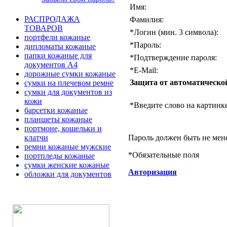
Имя:
РАСПРОДАЖА
Фамилия:
ТОВАРОВ
*
Логин (мин. 3 символа):
портфели кожаные
*
Пароль:
дипломаты кожаные
папки кожаные для
*
Подтверждение пароля:
документов А4
*
E-Mail:
дорожные сумки кожаные
Защита от автоматическо
сумки на плечевом ремне
сумки для документов из
кожи
*
Введите слово на картинке
барсетки кожаные
планшеты кожаные
портмоне, кошельки и
Пароль должен быть не мен
клатчи
ремни кожаные мужские
*
Обязательные поля
портпледы кожаные
сумки женские кожаные
Авторизация
обложки для документов