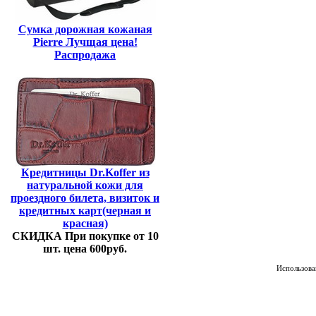
Сумка дорожная кожаная
Pierre Лучщая цена!
Распродажа
Кредитницы Dr.Koffer из
натуральной кожи для
проездного билета, визиток и
кредитных карт(черная и
красная)
СКИДКА При покупке от 10
шт. цена 600руб.
Использован