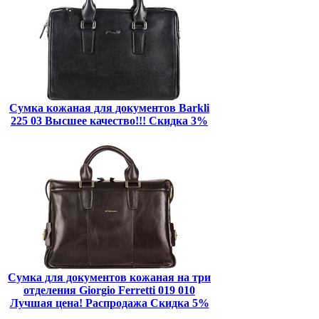
Сумка кожаная для документов Barkli
225 03 Высшее качество!!! Скидка 3%
Сумка для документов кожаная на три
отделения Giorgio Ferretti 019 010
Лучшая цена! Распродажа Скидка 5%