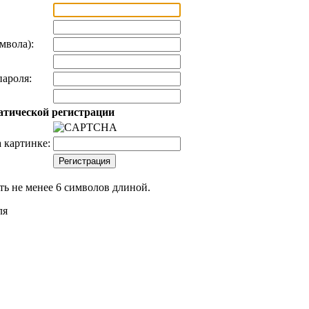
мвола):
ароля:
атической регистрации
 картинке:
ь не менее 6 символов длиной.
ля