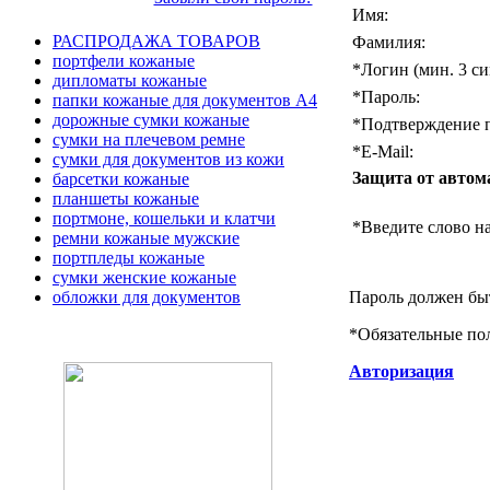
Имя:
РАСПРОДАЖА ТОВАРОВ
Фамилия:
портфели кожаные
*
Логин (мин. 3 си
дипломаты кожаные
*
Пароль:
папки кожаные для документов А4
дорожные сумки кожаные
*
Подтверждение п
сумки на плечевом ремне
*
E-Mail:
сумки для документов из кожи
Защита от автом
барсетки кожаные
планшеты кожаные
портмоне, кошельки и клатчи
*
Введите слово на
ремни кожаные мужские
портпледы кожаные
сумки женские кожаные
Пароль должен быт
обложки для документов
*
Обязательные по
Авторизация