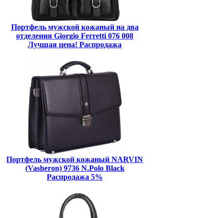
Портфель мужской кожаный на два
отделения Giorgio Ferretti 076 008
Лучшая цена! Распродажа
Портфель мужской кожаный NARVIN
(Vasheron) 9736 N.Polo Black
Распродажа 5%