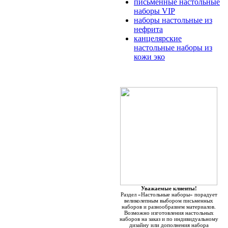
письменные настольные
наборы VIP
наборы настольные из
нефрита
канцелярские
настольные наборы из
кожи эко
Уважаемые клиенты!
Раздел «Настольные наборы» порадует
великолепным выбором письменных
наборов и разнообразием материалов.
Возможно изготовления настольных
наборов на заказ и по индивидуальному
дизайну или дополнения набора