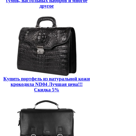
сумок, настольных наборов и многое
другое
Купить портфель из натуральной кожи
крокодила ND04 Лучшая цена!!!
Скидка 5%