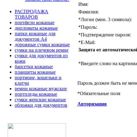
Имя:
РАСПРОДАЖА
Фамилия:
ТОВАРОВ
*
Логин (мин. 3 символа):
портфели кожаные
*
Пароль:
дипломаты кожаные
папки кожаные для
*
Подтверждение пароля:
документов А4
*
E-Mail:
дорожные сумки кожаные
Защита от автоматическо
сумки на плечевом ремне
сумки для документов из
кожи
*
Введите слово на картинке
барсетки кожаные
планшеты кожаные
портмоне, кошельки и
Пароль должен быть не мен
клатчи
ремни кожаные мужские
*
Обязательные поля
портпледы кожаные
сумки женские кожаные
Авторизация
обложки для документов