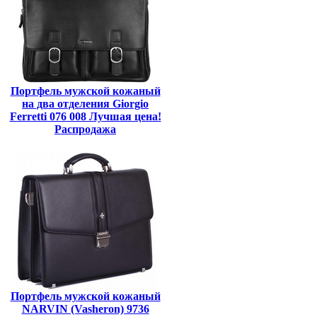
Портфель мужской кожаный
на два отделения Giorgio
Ferretti 076 008 Лучшая цена!
Распродажа
Портфель мужской кожаный
NARVIN (Vasheron) 9736