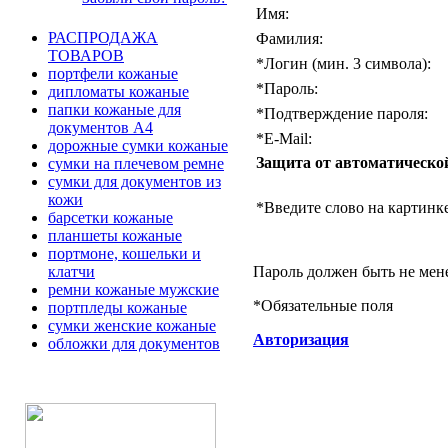
Имя:
РАСПРОДАЖА
Фамилия:
ТОВАРОВ
*
Логин (мин. 3 символа):
портфели кожаные
*
Пароль:
дипломаты кожаные
папки кожаные для
*
Подтверждение пароля:
документов А4
*
E-Mail:
дорожные сумки кожаные
Защита от автоматическо
сумки на плечевом ремне
сумки для документов из
кожи
*
Введите слово на картинке
барсетки кожаные
планшеты кожаные
портмоне, кошельки и
Пароль должен быть не мен
клатчи
ремни кожаные мужские
*
Обязательные поля
портпледы кожаные
сумки женские кожаные
Авторизация
обложки для документов