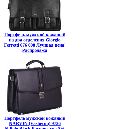
Портфель мужской кожаный
на два отделения Giorgio
Ferretti 076 008 Лучшая цена!
Распродажа
Портфель мужской кожаный
NARVIN (Vasheron) 9736
N.Polo Black Распродажа 5%