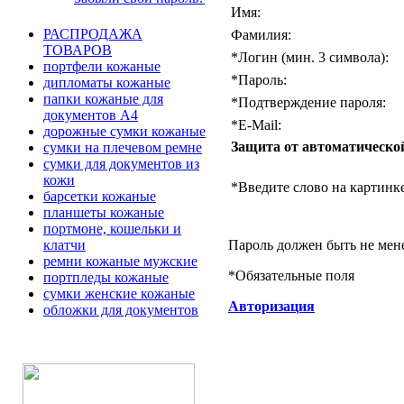
Имя:
РАСПРОДАЖА
Фамилия:
ТОВАРОВ
*
Логин (мин. 3 символа):
портфели кожаные
*
Пароль:
дипломаты кожаные
папки кожаные для
*
Подтверждение пароля:
документов А4
*
E-Mail:
дорожные сумки кожаные
Защита от автоматическо
сумки на плечевом ремне
сумки для документов из
кожи
*
Введите слово на картинке
барсетки кожаные
планшеты кожаные
портмоне, кошельки и
Пароль должен быть не мен
клатчи
ремни кожаные мужские
*
Обязательные поля
портпледы кожаные
сумки женские кожаные
Авторизация
обложки для документов