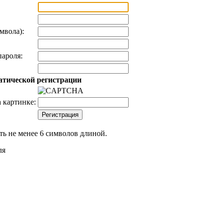
мвола):
ароля:
атической регистрации
 картинке:
ь не менее 6 символов длиной.
ля