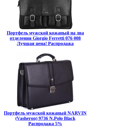
Портфель мужской кожаный на два
отделения Giorgio Ferretti 076 008
Лучшая цена! Распродажа
Портфель мужской кожаный NARVIN
(Vasheron) 9736 N.Polo Black
Распродажа 5%