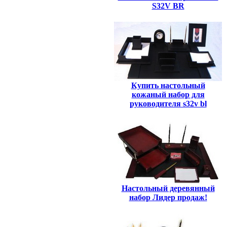
S32V BR
Купить настольный
кожаный набор для
руководителя s32v bl
Настольный деревянный
набор Лидер продаж!