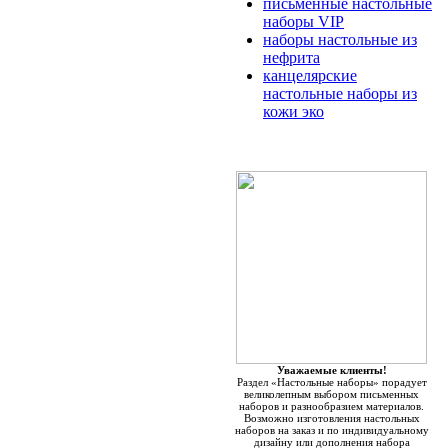
письменные настольные
наборы VIP
наборы настольные из
нефрита
канцелярские
настольные наборы из
кожи эко
Уважаемые клиенты!
Раздел «Настольные наборы» порадует
великолепным выбором письменных
наборов и разнообразием материалов.
Возможно изготовления настольных
наборов на заказ и по индивидуальному
дизайну или дополнения набора