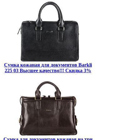
Сумка кожаная для документов Barkli
225 03 Высшее качество!!! Скидка 3%
Сумка для документов кожаная на три