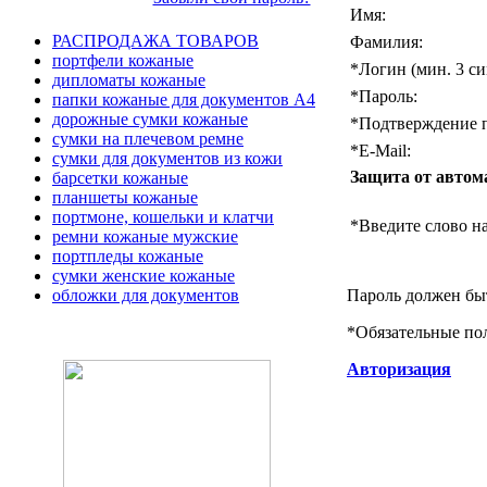
Имя:
РАСПРОДАЖА ТОВАРОВ
Фамилия:
портфели кожаные
*
Логин (мин. 3 си
дипломаты кожаные
*
Пароль:
папки кожаные для документов А4
дорожные сумки кожаные
*
Подтверждение п
сумки на плечевом ремне
*
E-Mail:
сумки для документов из кожи
Защита от автом
барсетки кожаные
планшеты кожаные
портмоне, кошельки и клатчи
*
Введите слово на
ремни кожаные мужские
портпледы кожаные
сумки женские кожаные
Пароль должен быт
обложки для документов
*
Обязательные по
Авторизация