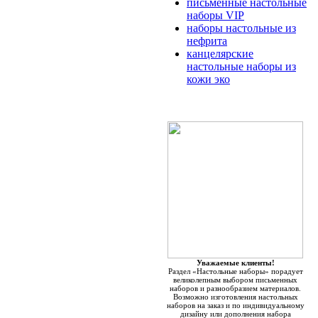
письменные настольные
наборы VIP
наборы настольные из
нефрита
канцелярские
настольные наборы из
кожи эко
Уважаемые клиенты!
Раздел «Настольные наборы» порадует
великолепным выбором письменных
наборов и разнообразием материалов.
Возможно изготовления настольных
наборов на заказ и по индивидуальному
дизайну или дополнения набора