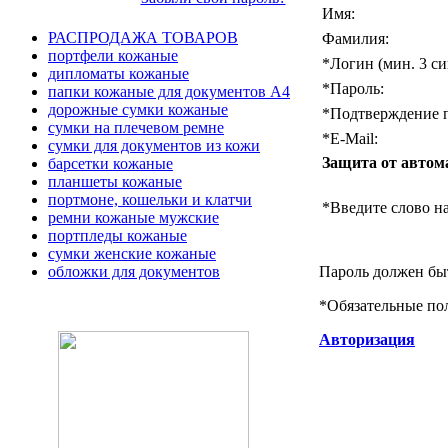
Имя:
РАСПРОДАЖА ТОВАРОВ
Фамилия:
портфели кожаные
*
Логин (мин. 3 си
дипломаты кожаные
*
Пароль:
папки кожаные для документов А4
дорожные сумки кожаные
*
Подтверждение п
сумки на плечевом ремне
*
E-Mail:
сумки для документов из кожи
Защита от автом
барсетки кожаные
планшеты кожаные
портмоне, кошельки и клатчи
*
Введите слово на
ремни кожаные мужские
портпледы кожаные
сумки женские кожаные
Пароль должен быт
обложки для документов
*
Обязательные по
Авторизация