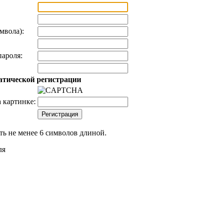
мвола):
ароля:
атической регистрации
 картинке:
ь не менее 6 символов длиной.
ля