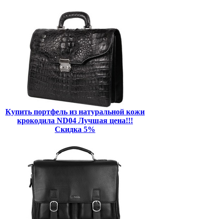
Купить портфель из натуральной кожи
крокодила ND04 Лучшая цена!!!
Скидка 5%