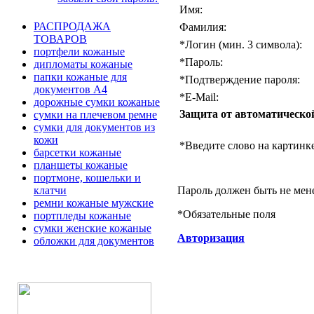
Имя:
РАСПРОДАЖА
Фамилия:
ТОВАРОВ
*
Логин (мин. 3 символа):
портфели кожаные
*
Пароль:
дипломаты кожаные
папки кожаные для
*
Подтверждение пароля:
документов А4
*
E-Mail:
дорожные сумки кожаные
Защита от автоматическо
сумки на плечевом ремне
сумки для документов из
кожи
*
Введите слово на картинке
барсетки кожаные
планшеты кожаные
портмоне, кошельки и
Пароль должен быть не мен
клатчи
ремни кожаные мужские
*
Обязательные поля
портпледы кожаные
сумки женские кожаные
Авторизация
обложки для документов