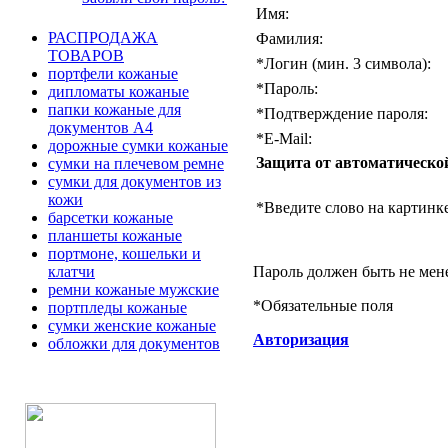
Имя:
РАСПРОДАЖА
Фамилия:
ТОВАРОВ
*
Логин (мин. 3 символа):
портфели кожаные
*
Пароль:
дипломаты кожаные
папки кожаные для
*
Подтверждение пароля:
документов А4
*
E-Mail:
дорожные сумки кожаные
Защита от автоматическо
сумки на плечевом ремне
сумки для документов из
кожи
*
Введите слово на картинке
барсетки кожаные
планшеты кожаные
портмоне, кошельки и
Пароль должен быть не мен
клатчи
ремни кожаные мужские
*
Обязательные поля
портпледы кожаные
сумки женские кожаные
Авторизация
обложки для документов