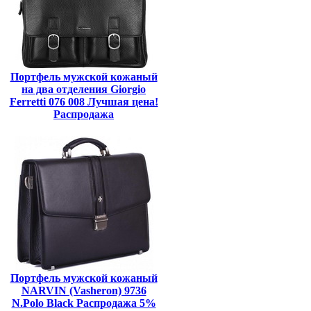
Портфель мужской кожаный
на два отделения Giorgio
Ferretti 076 008 Лучшая цена!
Распродажа
Портфель мужской кожаный
NARVIN (Vasheron) 9736
N.Polo Black Распродажа 5%