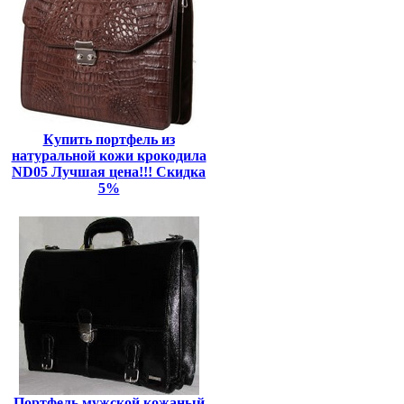
Купить портфель из
натуральной кожи крокодила
ND05 Лучшая цена!!! Скидка
5%
Портфель мужской кожаный