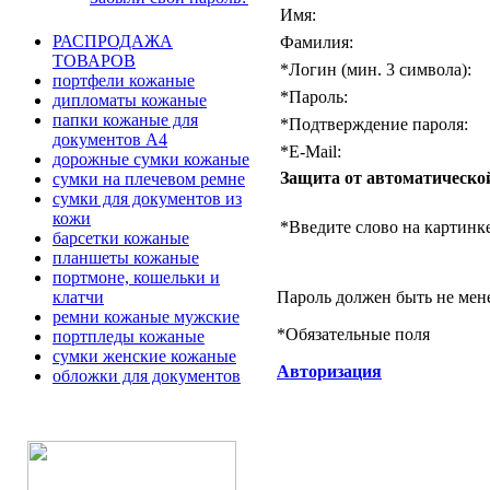
Имя:
РАСПРОДАЖА
Фамилия:
ТОВАРОВ
*
Логин (мин. 3 символа):
портфели кожаные
*
Пароль:
дипломаты кожаные
папки кожаные для
*
Подтверждение пароля:
документов А4
*
E-Mail:
дорожные сумки кожаные
Защита от автоматическо
сумки на плечевом ремне
сумки для документов из
кожи
*
Введите слово на картинке
барсетки кожаные
планшеты кожаные
портмоне, кошельки и
Пароль должен быть не мен
клатчи
ремни кожаные мужские
*
Обязательные поля
портпледы кожаные
сумки женские кожаные
Авторизация
обложки для документов