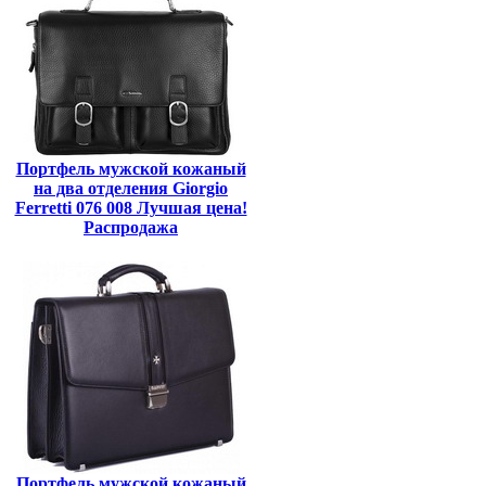
Портфель мужской кожаный
на два отделения Giorgio
Ferretti 076 008 Лучшая цена!
Распродажа
Портфель мужской кожаный