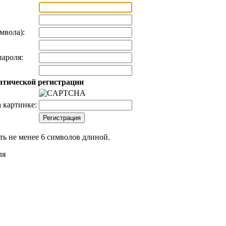
мвола):
ароля:
атической регистрации
 картинке:
ь не менее 6 символов длиной.
ля