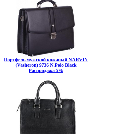
Портфель мужской кожаный NARVIN
(Vasheron) 9736 N.Polo Black
Распродажа 5%