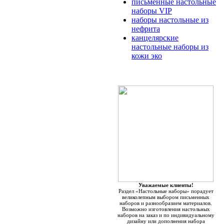
письменные настольные
наборы VIP
наборы настольные из
нефрита
канцелярские
настольные наборы из
кожи эко
Уважаемые клиенты!
Раздел «Настольные наборы» порадует
великолепным выбором письменных
наборов и разнообразием материалов.
Возможно изготовления настольных
наборов на заказ и по индивидуальному
дизайну или дополнения набора