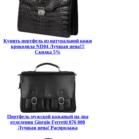
Купить портфель из натуральной кожи
крокодила ND04 Лучшая цена!!!
Скидка 5%
Портфель мужской кожаный на два
отделения Giorgio Ferretti 076 008
Лучшая цена! Распродажа