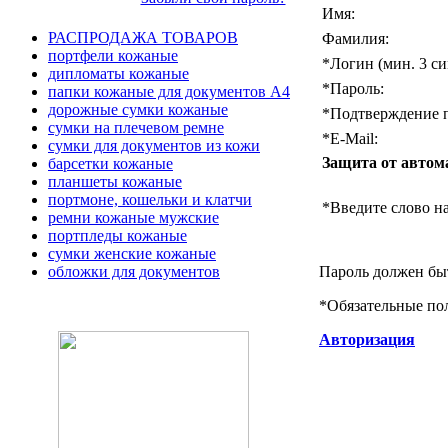
Имя:
РАСПРОДАЖА ТОВАРОВ
Фамилия:
портфели кожаные
*
Логин (мин. 3 си
дипломаты кожаные
*
Пароль:
папки кожаные для документов А4
дорожные сумки кожаные
*
Подтверждение п
сумки на плечевом ремне
*
E-Mail:
сумки для документов из кожи
Защита от автом
барсетки кожаные
планшеты кожаные
портмоне, кошельки и клатчи
*
Введите слово на
ремни кожаные мужские
портпледы кожаные
сумки женские кожаные
Пароль должен быт
обложки для документов
*
Обязательные по
Авторизация