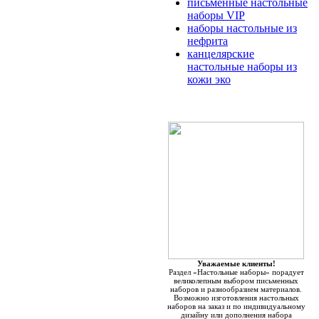
письменные настольные
наборы VIP
наборы настольные из
нефрита
канцелярские
настольные наборы из
кожи эко
Уважаемые клиенты!
Раздел «Настольные наборы» порадует
великолепным выбором письменных
наборов и разнообразием материалов.
Возможно изготовления настольных
наборов на заказ и по индивидуальному
дизайну или дополнения набора