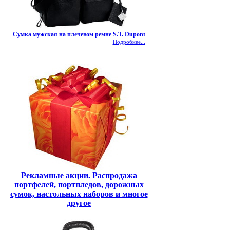
Сумка мужская на плечевом ремне S.T. Dupont
Подробнее...
Рекламные акции. Распродажа
портфелей, портпледов, дорожных
сумок, настольных наборов и многое
другое