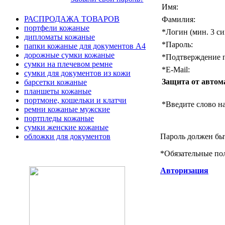
Имя:
РАСПРОДАЖА ТОВАРОВ
Фамилия:
портфели кожаные
*
Логин (мин. 3 си
дипломаты кожаные
*
Пароль:
папки кожаные для документов А4
дорожные сумки кожаные
*
Подтверждение п
сумки на плечевом ремне
*
E-Mail:
сумки для документов из кожи
Защита от автом
барсетки кожаные
планшеты кожаные
портмоне, кошельки и клатчи
*
Введите слово на
ремни кожаные мужские
портпледы кожаные
сумки женские кожаные
Пароль должен быт
обложки для документов
*
Обязательные по
Авторизация