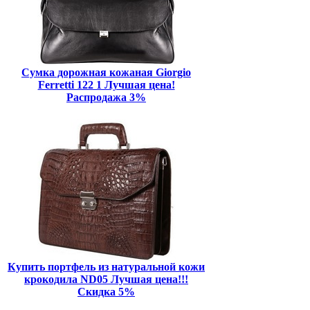
Сумка дорожная кожаная Giorgio
Ferretti 122 1 Лучшая цена!
Распродажа 3%
Купить портфель из натуральной кожи
крокодила ND05 Лучшая цена!!!
Скидка 5%