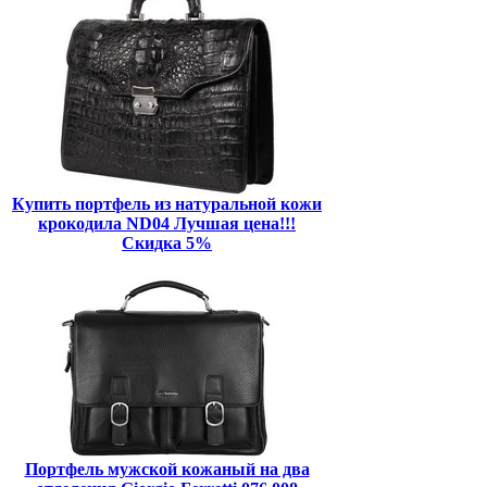
Купить портфель из натуральной кожи
крокодила ND04 Лучшая цена!!!
Скидка 5%
Портфель мужской кожаный на два