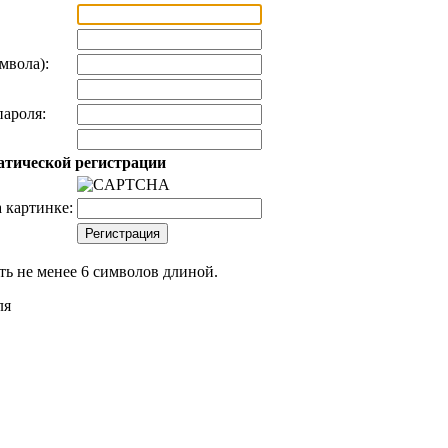
мвола):
ароля:
атической регистрации
 картинке:
ь не менее 6 символов длиной.
ля