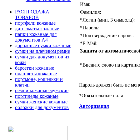
Имя:
РАСПРОДАЖА
Фамилия:
ТОВАРОВ
*
Логин (мин. 3 символа):
портфели кожаные
*
Пароль:
дипломаты кожаные
папки кожаные для
*
Подтверждение пароля:
документов А4
*
E-Mail:
дорожные сумки кожаные
Защита от автоматическо
сумки на плечевом ремне
сумки для документов из
кожи
*
Введите слово на картинке
барсетки кожаные
планшеты кожаные
портмоне, кошельки и
Пароль должен быть не мен
клатчи
ремни кожаные мужские
*
Обязательные поля
портпледы кожаные
сумки женские кожаные
Авторизация
обложки для документов