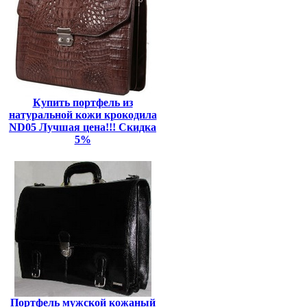
Купить портфель из
натуральной кожи крокодила
ND05 Лучшая цена!!! Скидка
5%
Портфель мужской кожаный