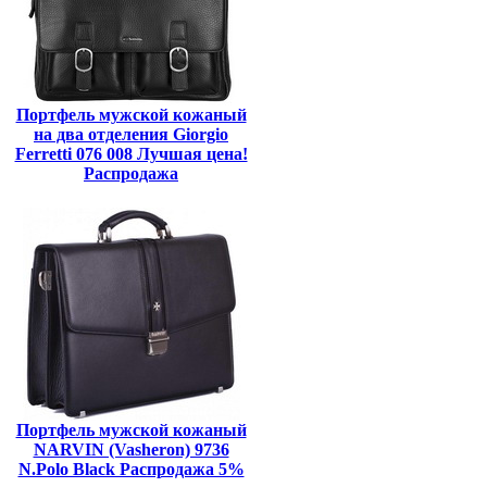
Портфель мужской кожаный
на два отделения Giorgio
Ferretti 076 008 Лучшая цена!
Распродажа
Портфель мужской кожаный
NARVIN (Vasheron) 9736
N.Polo Black Распродажа 5%