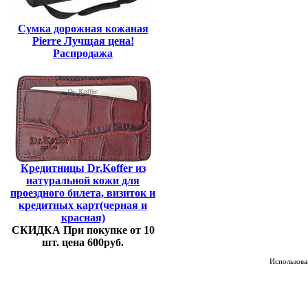
Сумка дорожная кожаная
Pierre Лучщая цена!
Распродажа
Кредитницы Dr.Koffer из
натуральной кожи для
проездного билета, визиток и
кредитных карт(черная и
красная)
СКИДКА При покупке от 10
шт. цена 600руб.
Использован