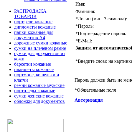
Имя:
РАСПРОДАЖА
Фамилия:
ТОВАРОВ
*
Логин (мин. 3 символа):
портфели кожаные
*
Пароль:
дипломаты кожаные
папки кожаные для
*
Подтверждение пароля:
документов А4
*
E-Mail:
дорожные сумки кожаные
Защита от автоматическо
сумки на плечевом ремне
сумки для документов из
кожи
*
Введите слово на картинке
барсетки кожаные
планшеты кожаные
портмоне, кошельки и
Пароль должен быть не мен
клатчи
ремни кожаные мужские
*
Обязательные поля
портпледы кожаные
сумки женские кожаные
Авторизация
обложки для документов