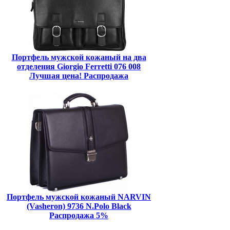
Портфель мужской кожаный на два
отделения Giorgio Ferretti 076 008
Лучшая цена! Распродажа
Портфель мужской кожаный NARVIN
(Vasheron) 9736 N.Polo Black
Распродажа 5%