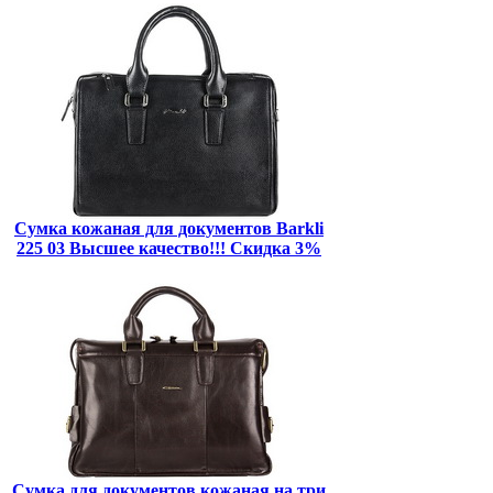
Сумка кожаная для документов Barkli
225 03 Высшее качество!!! Скидка 3%
Сумка для документов кожаная на три