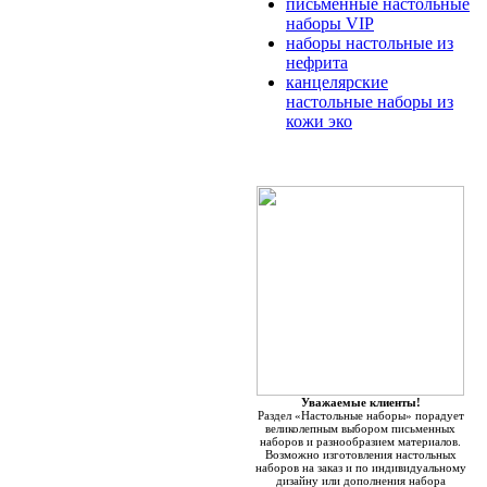
письменные настольные
наборы VIP
наборы настольные из
нефрита
канцелярские
настольные наборы из
кожи эко
Уважаемые клиенты!
Раздел «Настольные наборы» порадует
великолепным выбором письменных
наборов и разнообразием материалов.
Возможно изготовления настольных
наборов на заказ и по индивидуальному
дизайну или дополнения набора