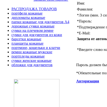
Имя:
РАСПРОДАЖА ТОВАРОВ
Фамилия:
портфели кожаные
*
Логин (мин. 3 си
дипломаты кожаные
*
Пароль:
папки кожаные для документов А4
дорожные сумки кожаные
*
Подтверждение п
сумки на плечевом ремне
*
E-Mail:
сумки для документов из кожи
Защита от автом
барсетки кожаные
планшеты кожаные
портмоне, кошельки и клатчи
*
Введите слово на
ремни кожаные мужские
портпледы кожаные
сумки женские кожаные
Пароль должен быт
обложки для документов
*
Обязательные по
Авторизация