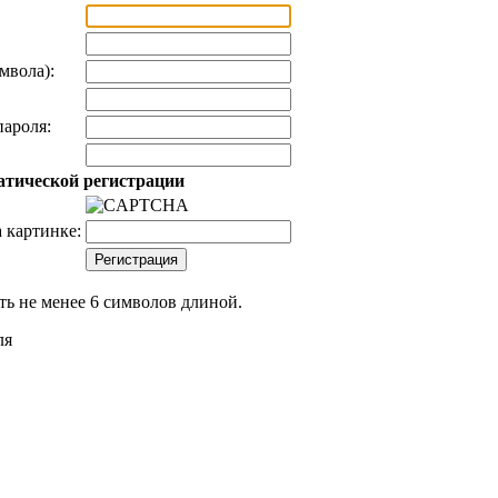
мвола):
ароля:
атической регистрации
 картинке:
ь не менее 6 символов длиной.
ля