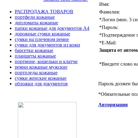
Имя:
РАСПРОДАЖА ТОВАРОВ
Фамилия:
портфели кожаные
*
Логин (мин. 3 си
дипломаты кожаные
*
Пароль:
папки кожаные для документов А4
дорожные сумки кожаные
*
Подтверждение п
сумки на плечевом ремне
*
E-Mail:
сумки для документов из кожи
Защита от автом
барсетки кожаные
планшеты кожаные
портмоне, кошельки и клатчи
*
Введите слово на
ремни кожаные мужские
портпледы кожаные
сумки женские кожаные
Пароль должен быт
обложки для документов
*
Обязательные по
Авторизация