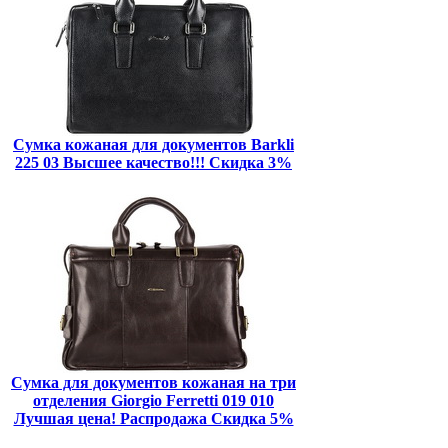
Сумка кожаная для документов Barkli
225 03 Высшее качество!!! Скидка 3%
Сумка для документов кожаная на три
отделения Giorgio Ferretti 019 010
Лучшая цена! Распродажа Скидка 5%