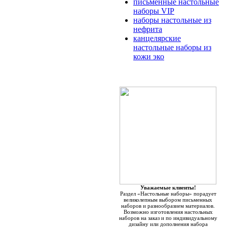
письменные настольные
наборы VIP
наборы настольные из
нефрита
канцелярские
настольные наборы из
кожи эко
Уважаемые клиенты!
Раздел «Настольные наборы» порадует
великолепным выбором письменных
наборов и разнообразием материалов.
Возможно изготовления настольных
наборов на заказ и по индивидуальному
дизайну или дополнения набора