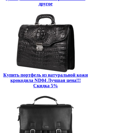
другое
Купить портфель из натуральной кожи
крокодила ND04 Лучшая цена!!!
Скидка 5%