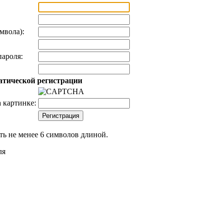
мвола):
ароля:
атической регистрации
 картинке:
ь не менее 6 символов длиной.
ля