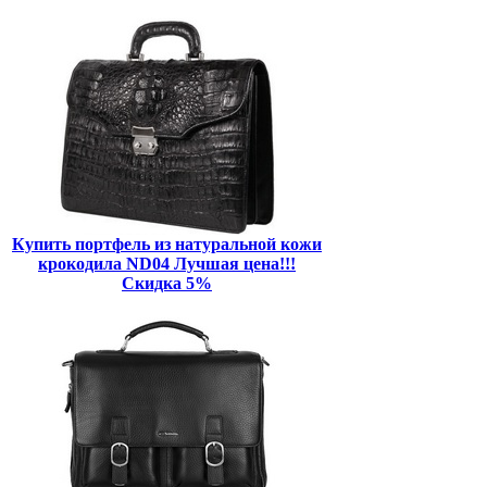
Купить портфель из натуральной кожи
крокодила ND04 Лучшая цена!!!
Скидка 5%