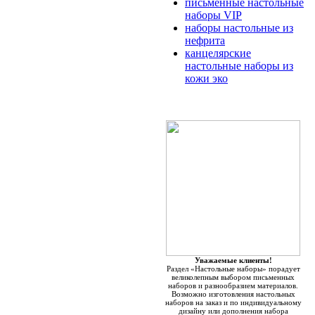
письменные настольные
наборы VIP
наборы настольные из
нефрита
канцелярские
настольные наборы из
кожи эко
Уважаемые клиенты!
Раздел «Настольные наборы» порадует
великолепным выбором письменных
наборов и разнообразием материалов.
Возможно изготовления настольных
наборов на заказ и по индивидуальному
дизайну или дополнения набора