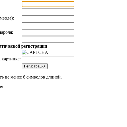
мвола):
ароля:
атической регистрации
 картинке:
ь не менее 6 символов длиной.
ля