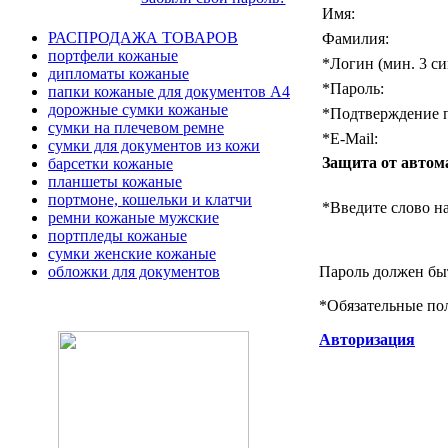
Имя:
РАСПРОДАЖА ТОВАРОВ
Фамилия:
портфели кожаные
*
Логин (мин. 3 си
дипломаты кожаные
*
Пароль:
папки кожаные для документов А4
дорожные сумки кожаные
*
Подтверждение п
сумки на плечевом ремне
*
E-Mail:
сумки для документов из кожи
Защита от автом
барсетки кожаные
планшеты кожаные
портмоне, кошельки и клатчи
*
Введите слово на
ремни кожаные мужские
портпледы кожаные
сумки женские кожаные
Пароль должен быт
обложки для документов
*
Обязательные по
Авторизация